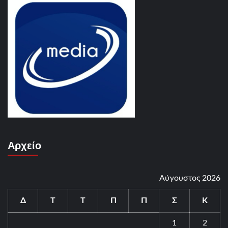
Αρχείο
Αύγουστος 2026
Δ
Τ
Τ
Π
Π
Σ
Κ
1
2