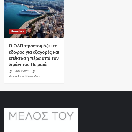
Ναυτιλια
O ΟΛΠ προετοιμάζει το
έδαφος για εξαγορές και
επέκταση πέρα από τον
λιμάνι του Πειραιά
04/08/2026
PireasNow NewsRoom