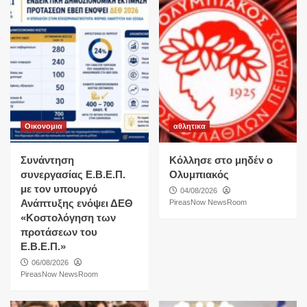
Οικονομια
αθλητικα
Συνάντηση
Κόλλησε στο μηδέν ο
συνεργασίας Ε.Β.Ε.Π.
Ολυμπιακός
με τον υπουργό
04/08/2026
Ανάπτυξης ενόψει ΔΕΘ
PireasNow NewsRoom
«Κοστολόγηση των
προτάσεων του
Ε.Β.Ε.Π.»
06/08/2026
PireasNow NewsRoom