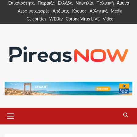
Skip
Επικαιρότητα
Πειραιάς
Ελλάδα
Ναυτιλία
Πολιτική
Άμυνα
to
Αερο-μεταφορές
Απόψεις
Κόσμος
Αθλητικά
Media
content
Celebrities
WEBtv
Corona Virus LIVE
Video
Primary
Menu