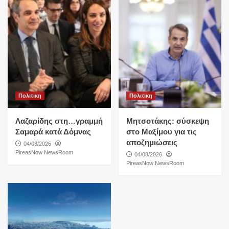
Πολιτικη
Πολιτικη
Λαζαρίδης στη…γραμμή
Μητσοτάκης: σύσκεψη
Σαμαρά κατά Δόμνας
στο Μαξίμου για τις
αποζημιώσεις
04/08/2026
PireasNow NewsRoom
04/08/2026
PireasNow NewsRoom