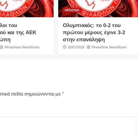
αθλητικα
λοι του
Ολυμπιακός: το 0-2 του
ού και της ΑΕΚ
πρώτου μέρους έγινε 3-2
ρώπη
στην επανάληψη
PireasNow NewsRoom
25/07/2026
PireasNow NewsRoom
τικά πεδία σημειώνονται με
*