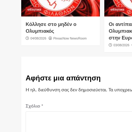
αθλητικα
αθλητικα
Κόλλησε στο μηδέν ο
Οι αντίπα
Ολυμπιακός
Ολυμπιακ
στην Ευ
04/08/2026
PireasNow NewsRoom
03/08/2026
Αφήστε μια απάντηση
Η ηλ. διεύθυνση σας δεν δημοσιεύεται.
Τα υποχρεω
Σχόλιο
*