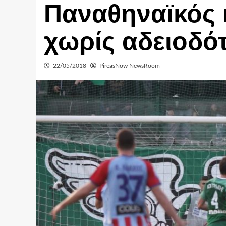
Παναθηναϊκός 
χωρίς αδειοδό
22/05/2018
PireasNow NewsRoom