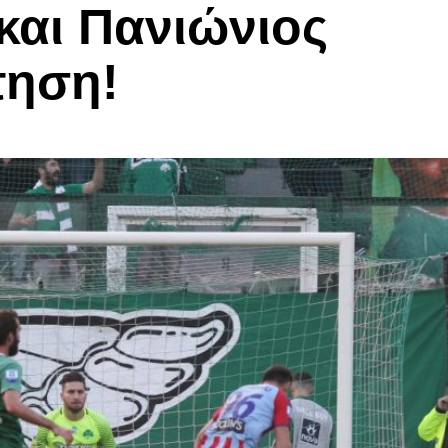
και Πανιώνιος
τηση!