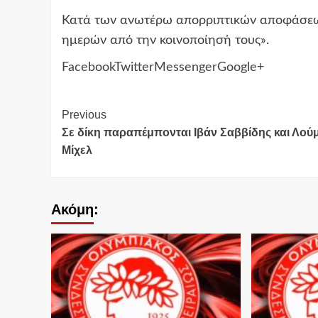
Κατά των ανωτέρω απορριπτικών αποφάσεων
ημερών από την κοινοποίησή τους».
Facebook
Twitter
Messenger
Google+
Continue
Previous
Σε δίκη παραπέμπονται Ιβάν Σαββίδης και Λού
Reading
Μίχελ
Ακόμη: