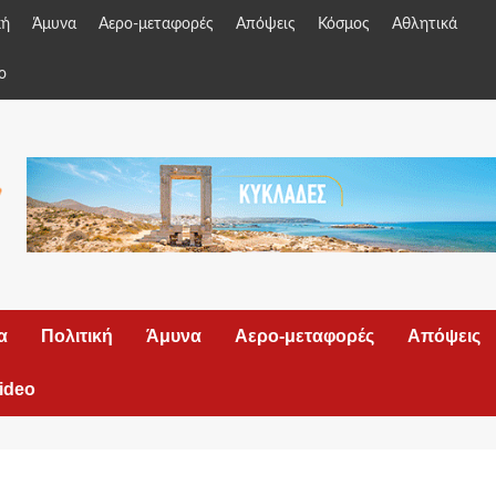
κή
Άμυνα
Αερο-μεταφορές
Απόψεις
Κόσμος
Αθλητικά
o
α
Πολιτική
Άμυνα
Αερο-μεταφορές
Απόψεις
ideo