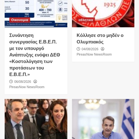
Οικονομια
αθλητικα
Συνάντηση
Κόλλησε στο μηδέν ο
συνεργασίας Ε.Β.Ε.Π.
Ολυμπιακός
με τον υπουργό
04/08/2026
Ανάπτυξης ενόψει ΔΕΘ
PireasNow NewsRoom
«Κοστολόγηση των
προτάσεων του
Ε.Β.Ε.Π.»
06/08/2026
PireasNow NewsRoom