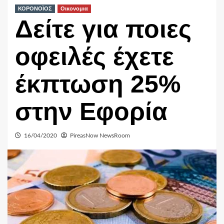
ΚΟΡΟΝΟΪΟΣ
Οικονομια
Δείτε για ποιες
οφειλές έχετε
έκπτωση 25%
στην Εφορία
16/04/2020
PireasNow NewsRoom