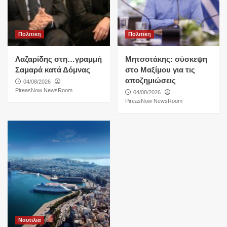
Πολιτικη
Πολιτικη
Λαζαρίδης στη…γραμμή
Μητσοτάκης: σύσκεψη
Σαμαρά κατά Δόμνας
στο Μαξίμου για τις
αποζημιώσεις
04/08/2026
PireasNow NewsRoom
04/08/2026
PireasNow NewsRoom
Ναυτιλια