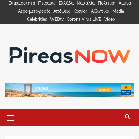
Skip
Επικαιρότητα
Πειραιάς
Ελλάδα
Ναυτιλία
Πολιτική
Άμυνα
to
Αερο-μεταφορές
Απόψεις
Κόσμος
Αθλητικά
Media
content
Celebrities
WEBtv
Corona Virus LIVE
Video
Primary
Menu