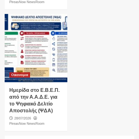
PireasNow NewsRoom
Οικονομια
Ημερίδα στο Ε.Β.Ε.Π.
από την Α.Α.Δ.Ε. για
το Ψηφιακό Δελτίο
Αποστολής (ΨΔΑ)
28/07/2026
PireasNow NewsRoom