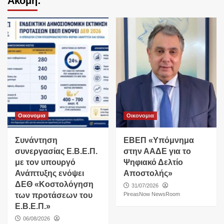
Ακόμη:
Οικονομια
Οικονομια
Συνάντηση
ΕΒΕΠ «Υπόμνημα
συνεργασίας Ε.Β.Ε.Π.
στην ΑΑΔΕ για το
με τον υπουργό
Ψηφιακό Δελτίο
Ανάπτυξης ενόψει
Αποστολής»
ΔΕΘ «Κοστολόγηση
31/07/2026
των προτάσεων του
PireasNow NewsRoom
Ε.Β.Ε.Π.»
06/08/2026