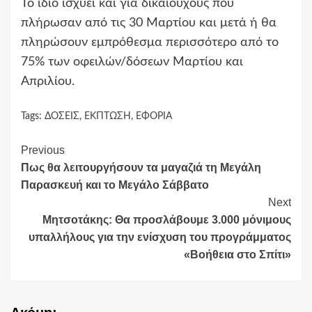
Το ίδιο ισχύει και για δικαιούχους που
πλήρωσαν από τις 30 Μαρτίου και μετά ή θα
πληρώσουν εμπρόθεσμα περισσότερο από το
75% των οφειλών/δόσεων Μαρτίου και
Απριλίου.
Tags:
ΔΟΣΕΙΣ
,
ΕΚΠΤΩΣΗ
,
ΕΦΟΡΙΑ
Continue
Previous
Πως θα λειτουργήσουν τα μαγαζιά τη Μεγάλη
Reading
Παρασκευή και το Μεγάλο Σάββατο
Next
Μητσοτάκης: Θα προσλάβουμε 3.000 μόνιμους
υπαλλήλους για την ενίσχυση του προγράμματος
«Βοήθεια στο Σπίτι»