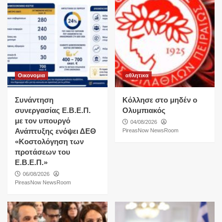
Οικονομια
αθλητικα
Συνάντηση
Κόλλησε στο μηδέν ο
συνεργασίας Ε.Β.Ε.Π.
Ολυμπιακός
με τον υπουργό
04/08/2026
Ανάπτυξης ενόψει ΔΕΘ
PireasNow NewsRoom
«Κοστολόγηση των
προτάσεων του
Ε.Β.Ε.Π.»
06/08/2026
PireasNow NewsRoom