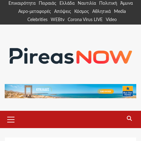
Skip
Επικαιρότητα
Πειραιάς
Ελλάδα
Ναυτιλία
Πολιτική
Άμυνα
to
Αερο-μεταφορές
Απόψεις
Κόσμος
Αθλητικά
Media
content
Celebrities
WEBtv
Corona Virus LIVE
Video
Primary
Menu