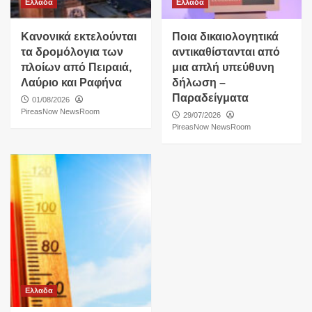
Ελλαδα
Ελλαδα
Κανονικά εκτελούνται
Ποια δικαιολογητικά
τα δρομόλογια των
αντικαθίστανται από
πλοίων από Πειραιά,
μια απλή υπεύθυνη
Λαύριο και Ραφήνα
δήλωση –
Παραδείγματα
01/08/2026
PireasNow NewsRoom
29/07/2026
PireasNow NewsRoom
Ελλαδα