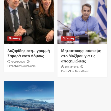
Πολιτικη
Πολιτικη
Λαζαρίδης στη…γραμμή
Μητσοτάκης: σύσκεψη
Σαμαρά κατά Δόμνας
στο Μαξίμου για τις
αποζημιώσεις
04/08/2026
PireasNow NewsRoom
04/08/2026
PireasNow NewsRoom