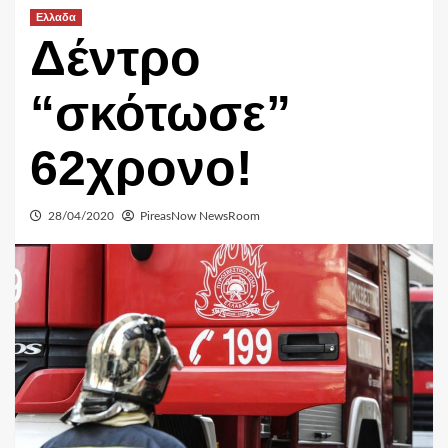
Ελλαδα
Δέντρο
“σκότωσε”
62χρονο!
28/04/2020
PireasNow NewsRoom