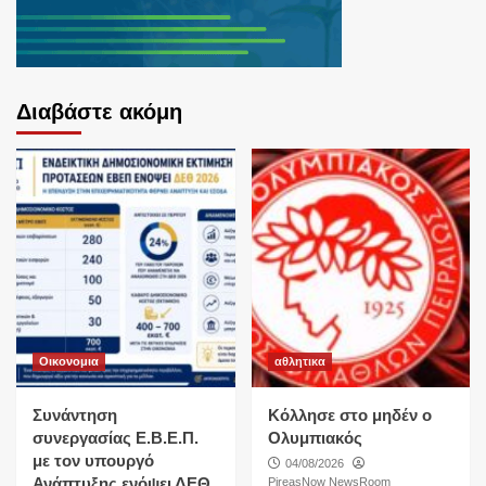
Διαβάστε ακόμη
Οικονομια
αθλητικα
Συνάντηση
Κόλλησε στο μηδέν ο
συνεργασίας Ε.Β.Ε.Π.
Ολυμπιακός
με τον υπουργό
04/08/2026
Ανάπτυξης ενόψει ΔΕΘ
PireasNow NewsRoom