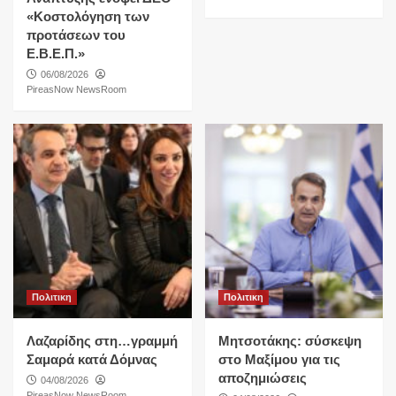
«Κοστολόγηση των
προτάσεων του
Ε.Β.Ε.Π.»
06/08/2026
PireasNow NewsRoom
Πολιτικη
Πολιτικη
Λαζαρίδης στη…γραμμή
Μητσοτάκης: σύσκεψη
Σαμαρά κατά Δόμνας
στο Μαξίμου για τις
αποζημιώσεις
04/08/2026
PireasNow NewsRoom