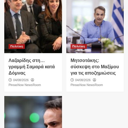
Πολιτικη
Πολιτικη
Λαζαρίδης στη…
Μητσοτάκης:
γραμμή Σαμαρά κατά
σύσκεψη στο Μαξίμου
Δόμνας
για τις αποζημιώσεις
04/08/2026
04/08/2026
PireasNow NewsRoom
PireasNow NewsRoom