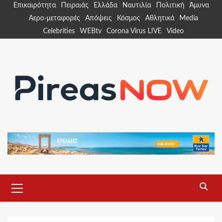
Skip
Επικαιρότητα
Πειραιάς
Ελλάδα
Ναυτιλία
Πολιτική
Άμυνα
to
Αερο-μεταφορές
Απόψεις
Κόσμος
Αθλητικά
Media
content
Celebrities
WEBtv
Corona Virus LIVE
Video
Primary
Menu