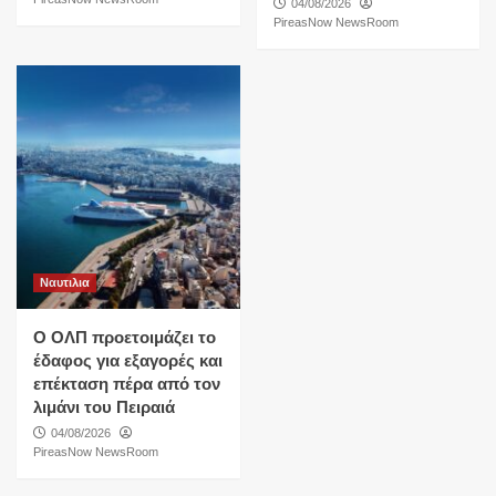
04/08/2026
PireasNow NewsRoom
Ναυτιλια
O ΟΛΠ προετοιμάζει το
έδαφος για εξαγορές και
επέκταση πέρα από τον
λιμάνι του Πειραιά
04/08/2026
PireasNow NewsRoom