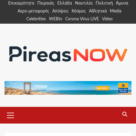
Skip
Επικαιρότητα
Πειραιάς
Ελλάδα
Ναυτιλία
Πολιτική
Άμυνα
to
Αερο-μεταφορές
Απόψεις
Κόσμος
Αθλητικά
Media
content
Celebrities
WEBtv
Corona Virus LIVE
Video
Primary
Menu