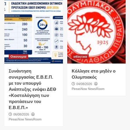
Οικονομια
αθλητικα
Συνάντηση
Κόλλησε στο μηδέν ο
συνεργασίας Ε.Β.Ε.Π.
Ολυμπιακός
με τον υπουργό
04/08/2026
Ανάπτυξης ενόψει ΔΕΘ
PireasNow NewsRoom
«Κοστολόγηση των
προτάσεων του
Ε.Β.Ε.Π.»
06/08/2026
PireasNow NewsRoom