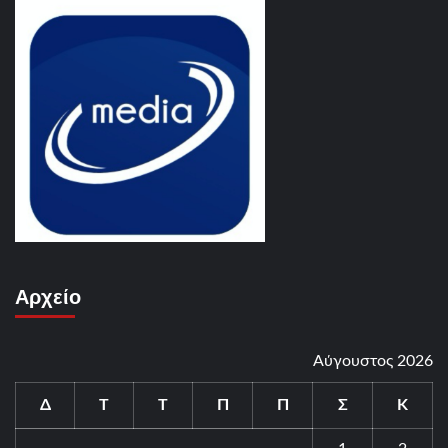
Αρχείο
Αύγουστος 2026
Δ
Τ
Τ
Π
Π
Σ
Κ