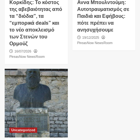
Κορκίδης: Το κόστος
Αννα Μπουλντούμη:
της αβεβαιότητας από
Αυτοτραυματισμός σε
τα “διόδια”, τα
Παιδιά και Εφήβους:
“εμπορικά deals” και
πότε πρέπει να
το νέο αποκλεισμό
ανησυχήσουμε
των Στενών του
19/12/2025
Ορμούζ
PireasNow NewsRoom
16/07/2026
PireasNow NewsRoom
Uncategorized