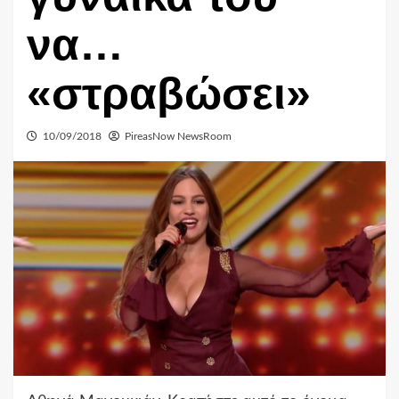
να…
«στραβώσει»
10/09/2018
PireasNow NewsRoom