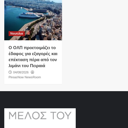
Ναυτιλια
O ΟΛΠ προετοιμάζει το
έδαφος για εξαγορές και
επέκταση πέρα από τον
λιμάνι του Πειραιά
04/08/2026
PireasNow NewsRoom