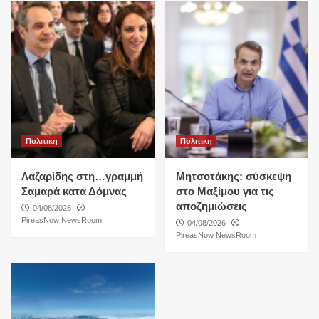
Πολιτικη
Πολιτικη
Λαζαρίδης στη…γραμμή
Μητσοτάκης: σύσκεψη
Σαμαρά κατά Δόμνας
στο Μαξίμου για τις
αποζημιώσεις
04/08/2026
PireasNow NewsRoom
04/08/2026
PireasNow NewsRoom