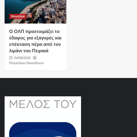
Ναυτιλια
O ΟΛΠ προετοιμάζει το
έδαφος για εξαγορές και
επέκταση πέρα από τον
λιμάνι του Πειραιά
04/08/2026
PireasNow NewsRoom