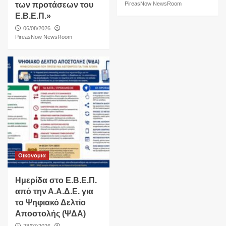
των προτάσεων του
PireasNow NewsRoom
Ε.Β.Ε.Π.»
06/08/2026
PireasNow NewsRoom
Οικονομια
Ημερίδα στο Ε.Β.Ε.Π.
από την Α.Α.Δ.Ε. για
το Ψηφιακό Δελτίο
Αποστολής (ΨΔΑ)
28/07/2026