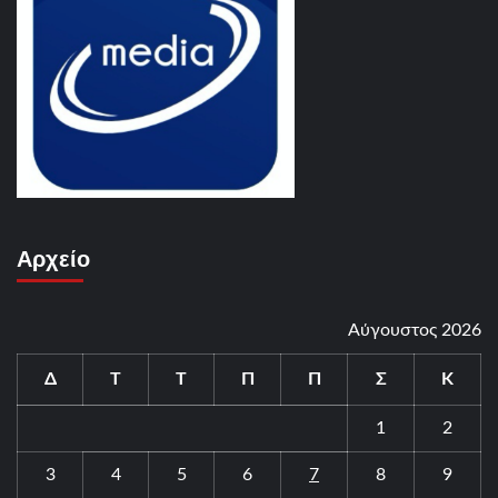
Αρχείο
Αύγουστος 2026
Δ
Τ
Τ
Π
Π
Σ
Κ
1
2
3
4
5
6
7
8
9