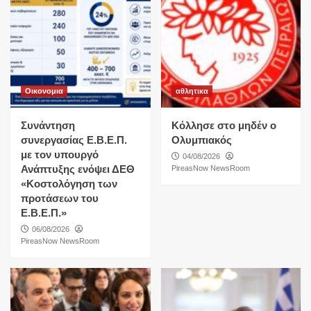
Οικονομια
αθλητικα
Συνάντηση
Κόλλησε στο μηδέν ο
συνεργασίας Ε.Β.Ε.Π.
Ολυμπιακός
με τον υπουργό
04/08/2026
Ανάπτυξης ενόψει ΔΕΘ
PireasNow NewsRoom
«Κοστολόγηση των
προτάσεων του
Ε.Β.Ε.Π.»
06/08/2026
PireasNow NewsRoom