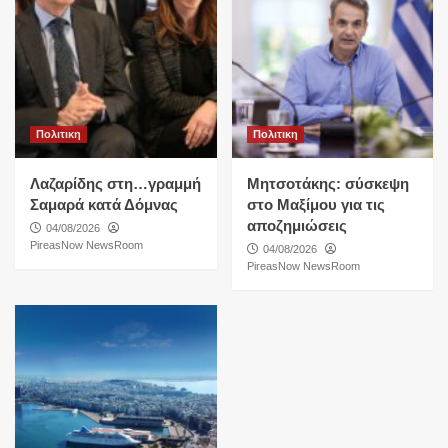
Πολιτικη
Πολιτικη
Λαζαρίδης στη…γραμμή
Μητσοτάκης: σύσκεψη
Σαμαρά κατά Δόμνας
στο Μαξίμου για τις
αποζημιώσεις
04/08/2026
PireasNow NewsRoom
04/08/2026
PireasNow NewsRoom