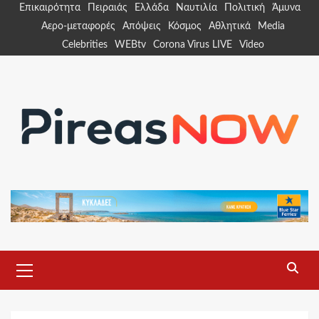
Skip
Επικαιρότητα
Πειραιάς
Ελλάδα
Ναυτιλία
Πολιτική
Άμυνα
to
Αερο-μεταφορές
Απόψεις
Κόσμος
Αθλητικά
Media
content
Celebrities
WEBtv
Corona Virus LIVE
Video
Primary
Menu