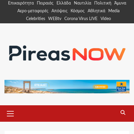
Skip
Επικαιρότητα
Πειραιάς
Ελλάδα
Ναυτιλία
Πολιτική
Άμυνα
to
Αερο-μεταφορές
Απόψεις
Κόσμος
Αθλητικά
Media
content
Celebrities
WEBtv
Corona Virus LIVE
Video
Primary
Menu