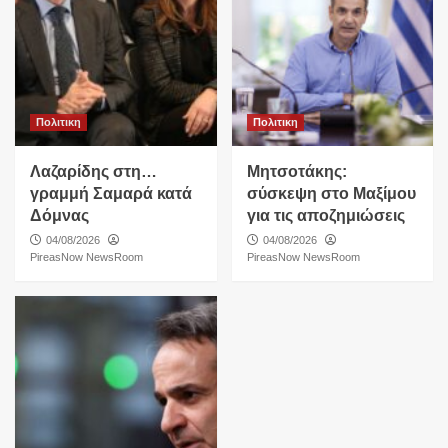
Πολιτικη
Πολιτικη
Λαζαρίδης στη…
Μητσοτάκης:
γραμμή Σαμαρά κατά
σύσκεψη στο Μαξίμου
Δόμνας
για τις αποζημιώσεις
04/08/2026
04/08/2026
PireasNow NewsRoom
PireasNow NewsRoom