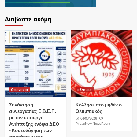
Διαβάστε ακόμη
Οικονομια
αθλητικα
Συνάντηση
Κόλλησε στο μηδέν ο
συνεργασίας Ε.Β.Ε.Π.
Ολυμπιακός
με τον υπουργό
04/08/2026
Ανάπτυξης ενόψει ΔΕΘ
PireasNow NewsRoom
«Κοστολόγηση των
προτάσεων του