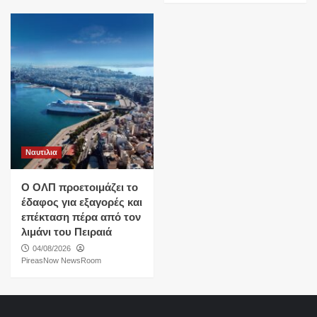
Ναυτιλια
O ΟΛΠ προετοιμάζει το
έδαφος για εξαγορές και
επέκταση πέρα από τον
λιμάνι του Πειραιά
04/08/2026
PireasNow NewsRoom