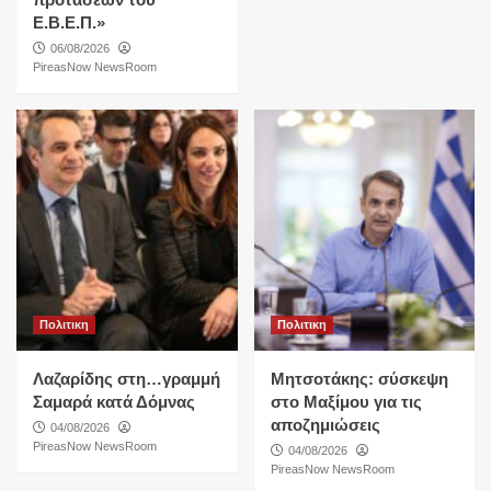
Ε.Β.Ε.Π.»
06/08/2026
PireasNow NewsRoom
Πολιτικη
Πολιτικη
Λαζαρίδης στη…γραμμή
Μητσοτάκης: σύσκεψη
Σαμαρά κατά Δόμνας
στο Μαξίμου για τις
αποζημιώσεις
04/08/2026
PireasNow NewsRoom
04/08/2026
PireasNow NewsRoom