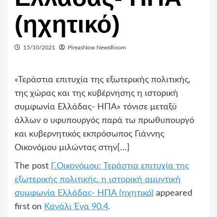
(ηχητικό)
15/10/2021
PireasNow NewsRoom
«Τεράστια επιτυχία της εξωτερικής πολιτικής,
της χώρας και της κυβέρνησης η ιστορική
συμφωνία Ελλάδας- ΗΠΑ» τόνισε μεταξύ
άλλων ο υφυπουργός παρά τω πρωθυπουργό
και κυβερνητικός εκπρόσωπος Γιάννης
Οικονόμου μιλώντας στην[…]
The post
Γ.Οικονόμου: Τεράστια επιτυχία της
εξωτερικής πολιτικής, η ιστορική αμυντική
συμφωνία Ελλάδας- ΗΠΑ (ηχητικό)
appeared
first on
Κανάλι Ένα 90.4
.