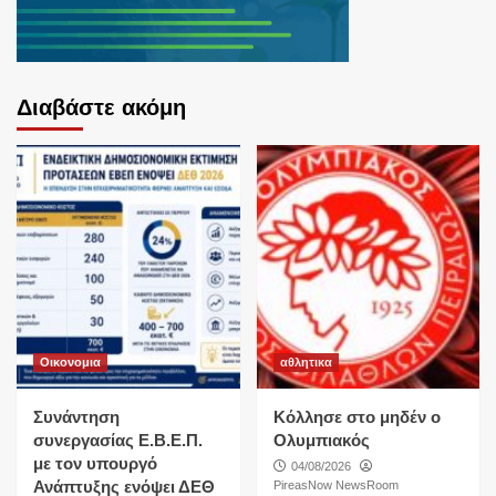
Διαβάστε ακόμη
Οικονομια
αθλητικα
Συνάντηση
Κόλλησε στο μηδέν ο
συνεργασίας Ε.Β.Ε.Π.
Ολυμπιακός
με τον υπουργό
04/08/2026
Ανάπτυξης ενόψει ΔΕΘ
PireasNow NewsRoom