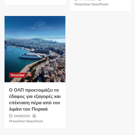
PireasNow NewsRoom
Ναυτιλια
O ΟΛΠ προετοιμάζει το
έδαφος για εξαγορές και
επέκταση πέρα από τον
λιμάνι του Πειραιά
04/08/2026
PireasNow NewsRoom