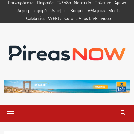
Skip
Επικαιρότητα
Πειραιάς
Ελλάδα
Ναυτιλία
Πολιτική
Άμυνα
to
Αερο-μεταφορές
Απόψεις
Κόσμος
Αθλητικά
Media
content
Celebrities
WEBtv
Corona Virus LIVE
Video
Primary
Menu