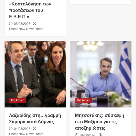
«Κοστολόγηση των
προτάσεων του
Ε.Β.Ε.Π.»
06/08/2026
PireasNow NewsRoom
Πολιτικη
Πολιτικη
Λαζαρίδης στη…γραμμή
Μητσοτάκης: σύσκεψη
Σαμαρά κατά Δόμνας
στο Μαξίμου για τις
αποζημιώσεις
04/08/2026
PireasNow NewsRoom
04/08/2026