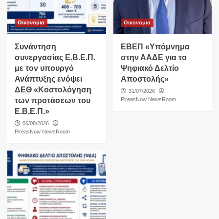
Οικονομια
Οικονομια
Συνάντηση
ΕΒΕΠ «Υπόμνημα
συνεργασίας Ε.Β.Ε.Π.
στην ΑΑΔΕ για το
με τον υπουργό
Ψηφιακό Δελτίο
Ανάπτυξης ενόψει
Αποστολής»
ΔΕΘ «Κοστολόγηση
31/07/2026
των προτάσεων του
PireasNow NewsRoom
Ε.Β.Ε.Π.»
06/08/2026
PireasNow NewsRoom