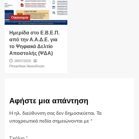
Οικονομια
Ημερίδα στο Ε.Β.Ε.Π.
από την Α.Α.Δ.Ε. για
το Ψηφιακό Δελτίο
Αποστολής (ΨΔΑ)
28/07/2026
PireasNow NewsRoom
Αφήστε μια απάντηση
Η ηλ. διεύθυνση σας δεν δημοσιεύεται.
Τα
υποχρεωτικά πεδία σημειώνονται με
*
Σχόλιο
*