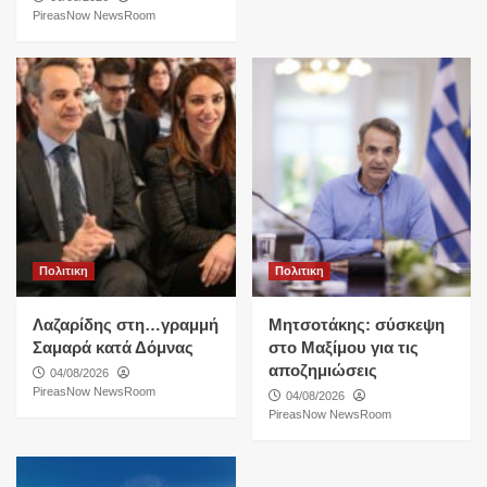
PireasNow NewsRoom
Πολιτικη
Πολιτικη
Λαζαρίδης στη…γραμμή
Μητσοτάκης: σύσκεψη
Σαμαρά κατά Δόμνας
στο Μαξίμου για τις
αποζημιώσεις
04/08/2026
PireasNow NewsRoom
04/08/2026
PireasNow NewsRoom