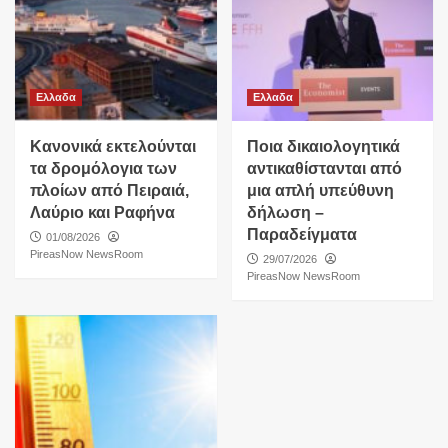
Ελλαδα
Ελλαδα
Κανονικά εκτελούνται
Ποια δικαιολογητικά
τα δρομόλογια των
αντικαθίστανται από
πλοίων από Πειραιά,
μια απλή υπεύθυνη
Λαύριο και Ραφήνα
δήλωση –
Παραδείγματα
01/08/2026
PireasNow NewsRoom
29/07/2026
PireasNow NewsRoom