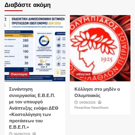
Διαβάστε ακόμη
Οικονομια
αθλητικα
Συνάντηση
Κόλλησε στο μηδέν ο
συνεργασίας Ε.Β.Ε.Π.
Ολυμπιακός
με τον υπουργό
04/08/2026
Ανάπτυξης ενόψει ΔΕΘ
PireasNow NewsRoom
«Κοστολόγηση των
προτάσεων του
Ε.Β.Ε.Π.»
06/08/2026