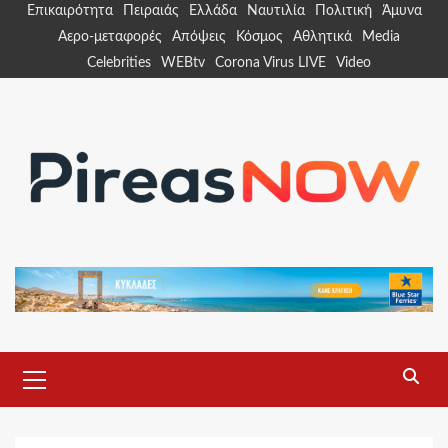
Skip
Επικαιρότητα
Πειραιάς
Ελλάδα
Ναυτιλία
Πολιτική
Άμυνα
to
Αερο-μεταφορές
Απόψεις
Κόσμος
Αθλητικά
Media
content
Celebrities
WEBtv
Corona Virus LIVE
Video
Primary
Menu