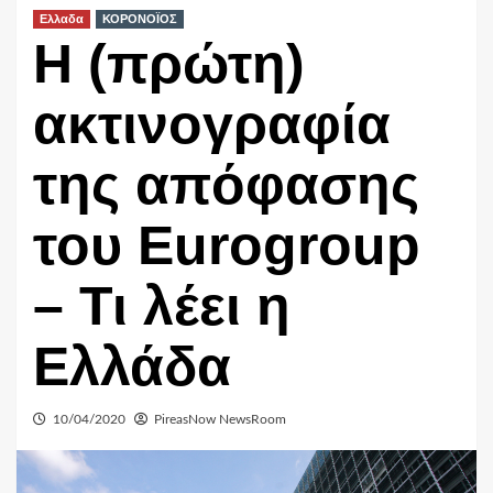
Ελλαδα
ΚΟΡΟΝΟΪΟΣ
Η (πρώτη)
ακτινογραφία
της απόφασης
του Eurogroup
– Τι λέει η
Ελλάδα
10/04/2020
PireasNow NewsRoom