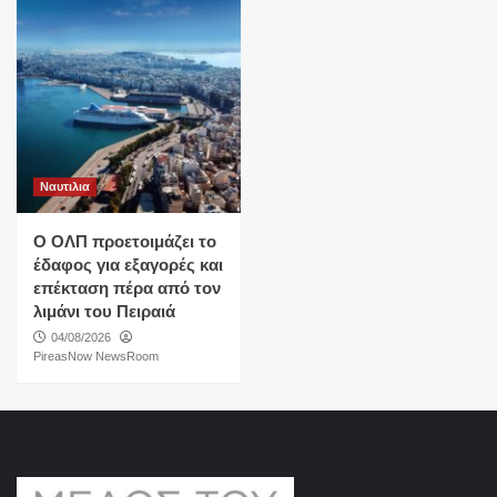
Ναυτιλια
O ΟΛΠ προετοιμάζει το
έδαφος για εξαγορές και
επέκταση πέρα από τον
λιμάνι του Πειραιά
04/08/2026
PireasNow NewsRoom