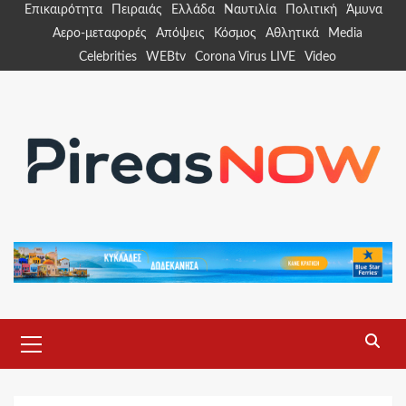
Skip
Επικαιρότητα
Πειραιάς
Ελλάδα
Ναυτιλία
Πολιτική
Άμυνα
to
Αερο-μεταφορές
Απόψεις
Κόσμος
Αθλητικά
Media
content
Celebrities
WEBtv
Corona Virus LIVE
Video
Primary
Menu