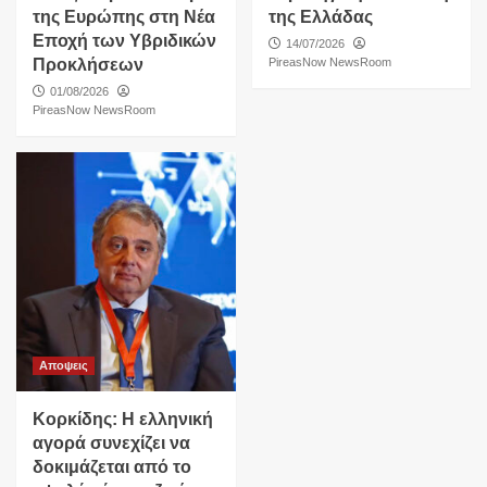
της Ευρώπης στη Νέα
της Ελλάδας
Εποχή των Υβριδικών
14/07/2026
Προκλήσεων
PireasNow NewsRoom
01/08/2026
PireasNow NewsRoom
Αποψεις
Κορκίδης: Η ελληνική
αγορά συνεχίζει να
δοκιμάζεται από το