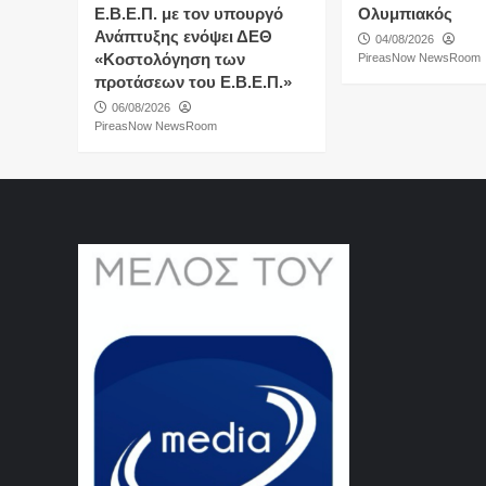
Ε.Β.Ε.Π. με τον υπουργό
Ολυμπιακός
Ανάπτυξης ενόψει ΔΕΘ
04/08/2026
«Κοστολόγηση των
PireasNow NewsRoom
προτάσεων του Ε.Β.Ε.Π.»
06/08/2026
PireasNow NewsRoom