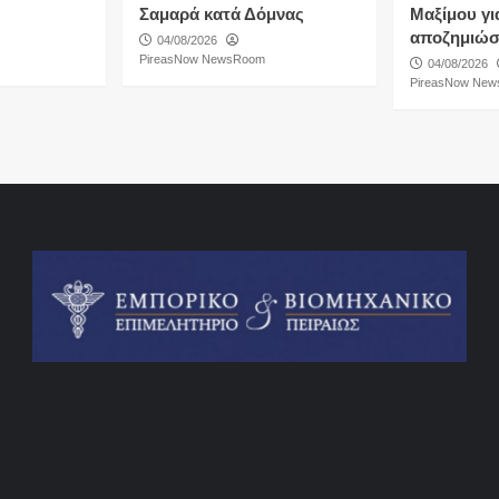
Σαμαρά κατά Δόμνας
Μαξίμου για
αποζημιώσ
04/08/2026
PireasNow NewsRoom
04/08/2026
PireasNow Ne