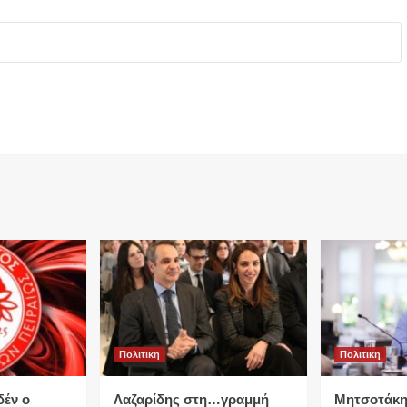
Πολιτικη
Πολιτικη
δέν ο
Λαζαρίδης στη…γραμμή
Μητσοτάκη