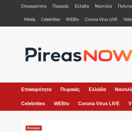
Skip
Επικαιρότητα
Πειραιάς
Ελλάδα
Ναυτιλία
Πολιτι
to
content
Media
Celebrities
WEBtv
Corona Virus LIVE
Vide
Επικαιρότητα
Πειραιάς
Ελλάδα
Ναυτιλί
Celebrities
WEBtv
Corona Virus LIVE
V
Κοσμος