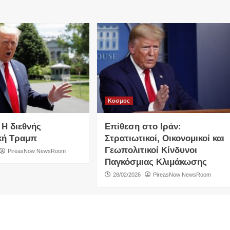
Κοσμος
 Η διεθνής
Επίθεση στο Ιράν:
κή Τραμπ
Στρατιωτικοί, Οικονομικοί και
Γεωπολιτικοί Κίνδυνοι
PireasNow NewsRoom
Παγκόσμιας Κλιμάκωσης
28/02/2026
PireasNow NewsRoom