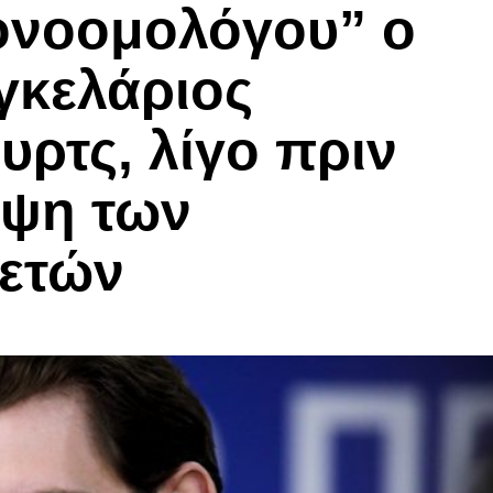
ονοομολόγου” ο
γκελάριος
ρτς, λίγο πριν
εψη των
ετών