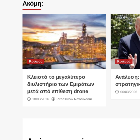
Ακόμη:
Κοσμος
Κοσμος
Κλειστό το μεγαλύτερο
Ανάλυση:
διυλιστήριο των Εμιράτων
στρατηγι
μετά από επίθεση drone
06/03/2026
10/03/2026
PireasNow NewsRoom