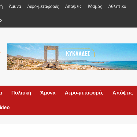
κή
Άμυνα
Αερο-μεταφορές
Απόψεις
Κόσμος
Αθλητικά
o
α
Πολιτική
Άμυνα
Αερο-μεταφορές
Απόψεις
ideo