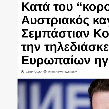
Κατά του “κορ
Αυστριακός κα
Σεμπάστιαν Κου
την τηλεδιάσκ
Ευρωπαίων ηγ
23/04/2020
PireasNow NewsRoom