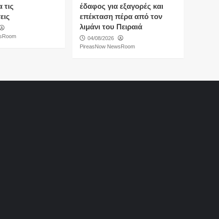
 τις
έδαφος για εξαγορές και
εις
επέκταση πέρα από τον
λιμάνι του Πειραιά
wsRoom
04/08/2026
PireasNow NewsRoom