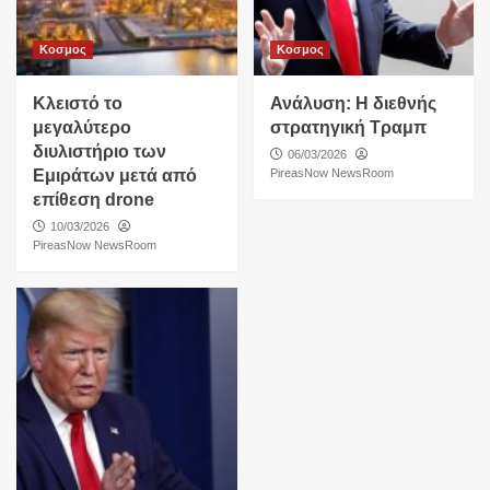
Κοσμος
Κοσμος
Κλειστό το
Ανάλυση: Η διεθνής
μεγαλύτερο
στρατηγική Τραμπ
διυλιστήριο των
06/03/2026
Εμιράτων μετά από
PireasNow NewsRoom
επίθεση drone
10/03/2026
PireasNow NewsRoom