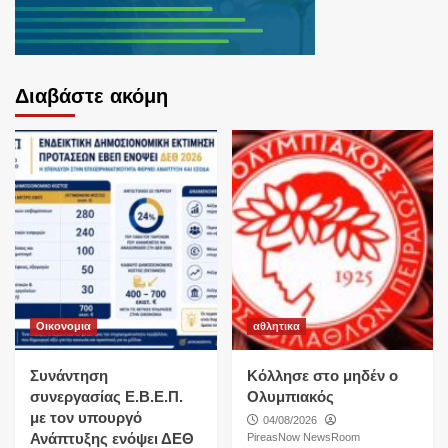
Διαβάστε ακόμη
Οικονομια
αθλητικα
Συνάντηση
Κόλλησε στο μηδέν ο
συνεργασίας Ε.Β.Ε.Π.
Ολυμπιακός
με τον υπουργό
04/08/2026
Ανάπτυξης ενόψει ΔΕΘ
PireasNow NewsRoom