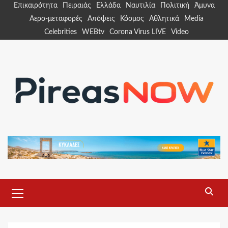
Skip
Επικαιρότητα
Πειραιάς
Ελλάδα
Ναυτιλία
Πολιτική
Άμυνα
to
Αερο-μεταφορές
Απόψεις
Κόσμος
Αθλητικά
Media
content
Celebrities
WEBtv
Corona Virus LIVE
Video
Primary
Menu