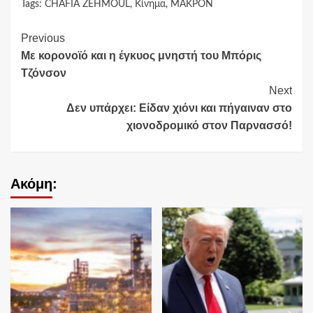
Tags:
CHAFIA ZEHMOUL
,
Κίνημα
,
ΜΑΚΡΟΝ
Continue
Previous
Με κορονοϊό και η έγκυος μνηστή του Μπόρις
Reading
Τζόνσον
Next
Δεν υπάρχει: Είδαν χιόνι και πήγαιναν στο
χιονοδρομικό στον Παρνασσό!
Ακόμη: