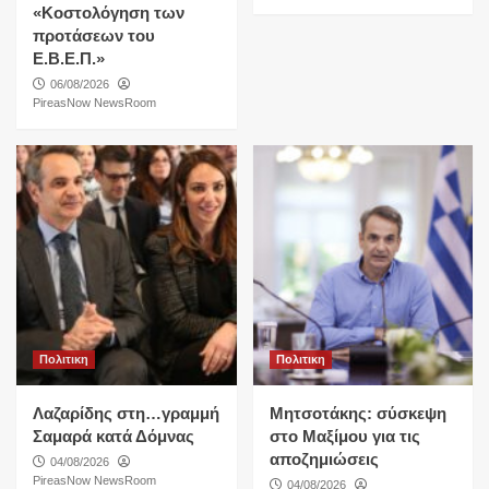
«Κοστολόγηση των
προτάσεων του
Ε.Β.Ε.Π.»
06/08/2026
PireasNow NewsRoom
Πολιτικη
Πολιτικη
Λαζαρίδης στη…γραμμή
Μητσοτάκης: σύσκεψη
Σαμαρά κατά Δόμνας
στο Μαξίμου για τις
αποζημιώσεις
04/08/2026
PireasNow NewsRoom
04/08/2026