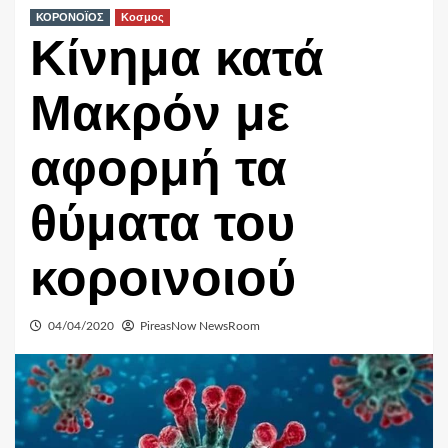
ΚΟΡΟΝΟΪΟΣ
Κοσμος
Κίνημα κατά
Μακρόν με
αφορμή τα
θύματα του
κοροινοιού
04/04/2020
PireasNow NewsRoom