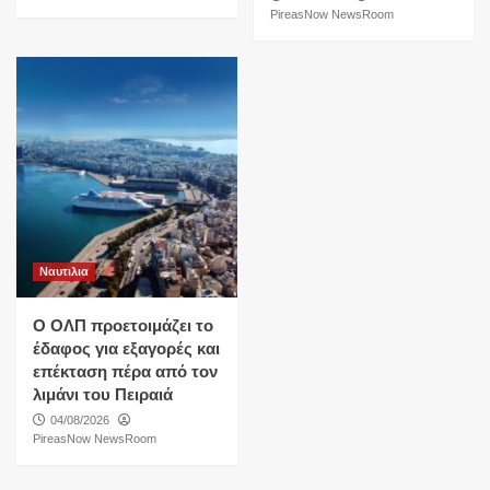
PireasNow NewsRoom
Ναυτιλια
O ΟΛΠ προετοιμάζει το
έδαφος για εξαγορές και
επέκταση πέρα από τον
λιμάνι του Πειραιά
04/08/2026
PireasNow NewsRoom