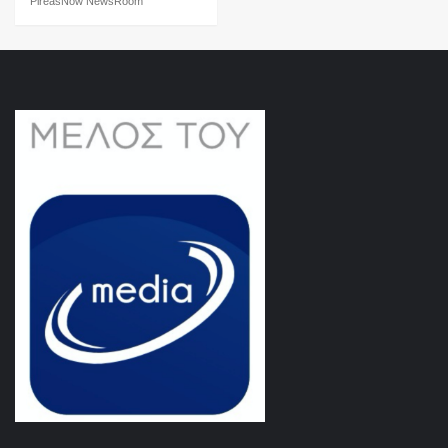
PireasNow NewsRoom