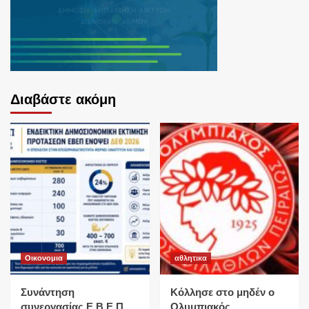
Διαβάστε ακόμη
Οικονομια
αθλητικα
Συνάντηση
Κόλλησε στο μηδέν ο
συνεργασίας Ε.Β.Ε.Π.
Ολυμπιακός