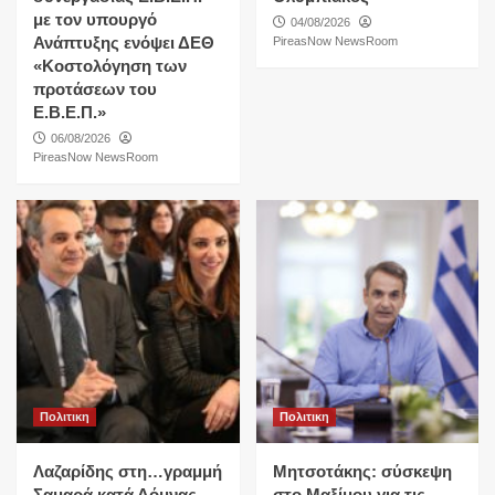
με τον υπουργό
04/08/2026
Ανάπτυξης ενόψει ΔΕΘ
PireasNow NewsRoom
«Κοστολόγηση των
προτάσεων του
Ε.Β.Ε.Π.»
06/08/2026
PireasNow NewsRoom
Πολιτικη
Πολιτικη
Λαζαρίδης στη…γραμμή
Μητσοτάκης: σύσκεψη
Σαμαρά κατά Δόμνας
στο Μαξίμου για τις