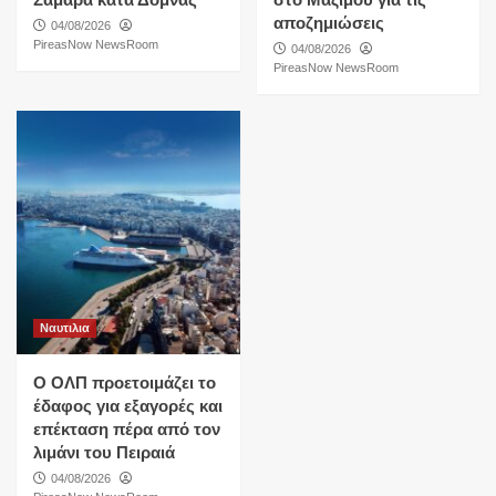
αποζημιώσεις
04/08/2026
PireasNow NewsRoom
04/08/2026
PireasNow NewsRoom
Ναυτιλια
O ΟΛΠ προετοιμάζει το
έδαφος για εξαγορές και
επέκταση πέρα από τον
λιμάνι του Πειραιά
04/08/2026