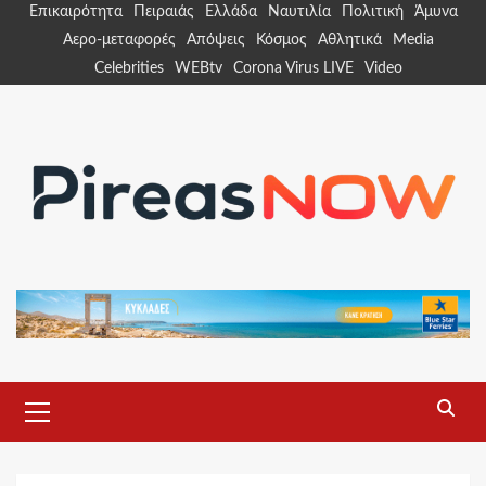
Skip
Επικαιρότητα
Πειραιάς
Ελλάδα
Ναυτιλία
Πολιτική
Άμυνα
to
Αερο-μεταφορές
Απόψεις
Κόσμος
Αθλητικά
Media
content
Celebrities
WEBtv
Corona Virus LIVE
Video
Primary
Menu