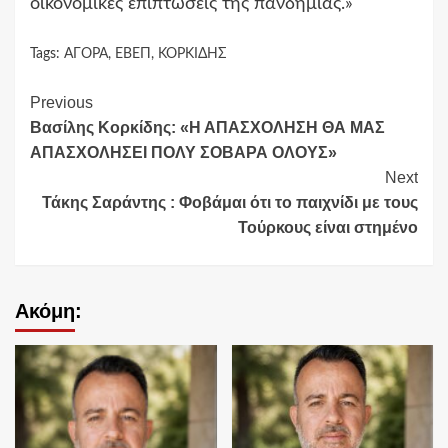
οικονομικές επιπτώσεις της πανδημίας.»
Tags:
ΑΓΟΡΑ
,
ΕΒΕΠ
,
ΚΟΡΚΙΔΗΣ
Continue
Previous
Βασίλης Κορκίδης: «Η ΑΠΑΣΧΟΛΗΣΗ ΘΑ ΜΑΣ
Reading
ΑΠΑΣΧΟΛΗΣΕΙ ΠΟΛΥ ΣΟΒΑΡΑ ΟΛΟΥΣ»
Next
Τάκης Σαράντης : Φοβάμαι ότι το παιχνίδι με τους
Τούρκους είναι στημένο
Ακόμη: