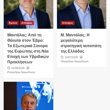
Άμυνα
Αποψεις
Αποψεις
Μαντάλας: Από τη
Μ. Μαντάλας: Η
Θέουτα στον Έβρο:
μεγαλύτερη
Τα Εξωτερικά Σύνορα
στρατηγική αυταπάτη
της Ευρώπης στη Νέα
της Ελλάδας
Εποχή των Υβριδικών
14/07/2026
Προκλήσεων
PireasNow NewsRoom
01/08/2026
PireasNow NewsRoom