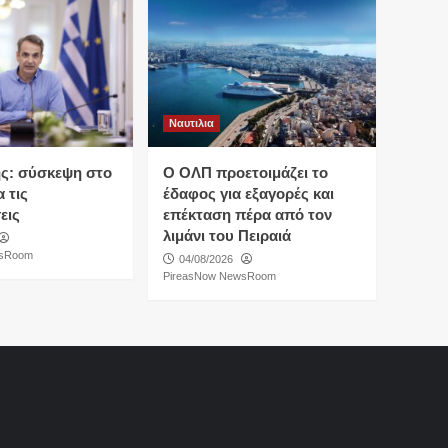
Ναυτιλια
ς: σύσκεψη στο
O ΟΛΠ προετοιμάζει το
 τις
έδαφος για εξαγορές και
εις
επέκταση πέρα από τον
λιμάνι του Πειραιά
wsRoom
04/08/2026
PireasNow NewsRoom