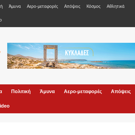
κή
Άμυνα
Αερο-μεταφορές
Απόψεις
Κόσμος
Αθλητικά
o
α
Πολιτική
Άμυνα
Αερο-μεταφορές
Απόψεις
ideo