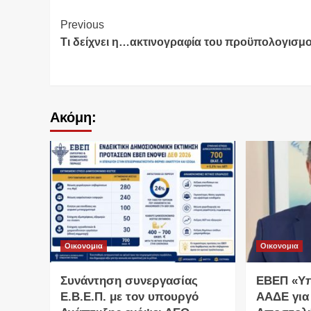
Continue
Previous
Τι δείχνει η…ακτινογραφία του προϋπολογισμ
Reading
Ακόμη:
Οικονομια
Οικονομια
Συνάντηση συνεργασίας
ΕΒΕΠ «Υ
Ε.Β.Ε.Π. με τον υπουργό
ΑΑΔΕ για