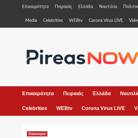
Skip
Επικαιρότητα
Πειραιάς
Ελλάδα
Ναυτιλία
Πολιτι
to
content
Media
Celebrities
WEBtv
Corona Virus LIVE
Vide
Επικαιρότητα
Πειραιάς
Ελλάδα
Ναυτιλί
Celebrities
WEBtv
Corona Virus LIVE
V
Οικονομια