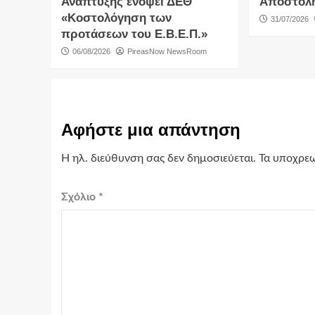
Ανάπτυξης ενόψει ΔΕΘ
Αποστολ
«Κοστολόγηση των
31/07/2026
προτάσεων του Ε.Β.Ε.Π.»
06/08/2026
PireasNow NewsRoom
Αφήστε μια απάντηση
Η ηλ. διεύθυνση σας δεν δημοσιεύεται.
Τα υποχρεω
Σχόλιο
*