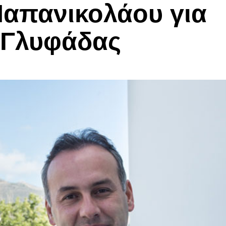
απανικολάου για
ς Γλυφάδας