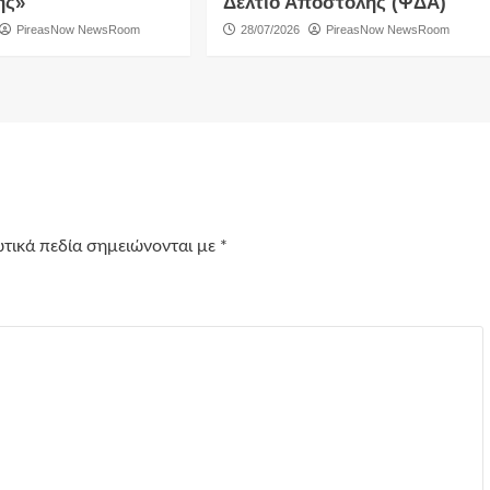
ής»
Δελτίο Αποστολής (ΨΔΑ)
PireasNow NewsRoom
28/07/2026
PireasNow NewsRoom
τικά πεδία σημειώνονται με
*