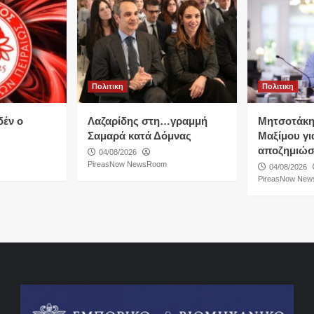
Πολιτικη
Πολιτικη
δέν ο
Λαζαρίδης στη…γραμμή
Μητσοτάκη
Σαμαρά κατά Δόμνας
Μαξίμου για
αποζημιώσ
04/08/2026
PireasNow NewsRoom
04/08/2026
PireasNow Ne