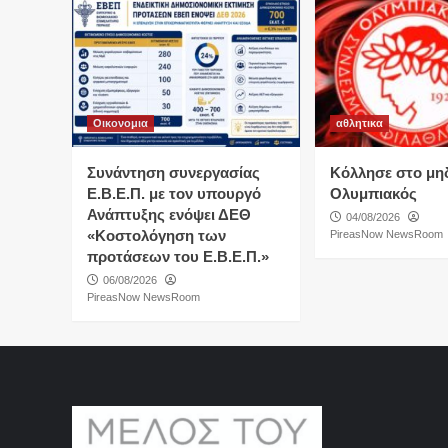
Οικονομια
αθλητικα
Συνάντηση συνεργασίας
Κόλλησε στο μη
Ε.Β.Ε.Π. με τον υπουργό
Ολυμπιακός
Ανάπτυξης ενόψει ΔΕΘ
04/08/2026
«Κοστολόγηση των
PireasNow NewsRoom
προτάσεων του Ε.Β.Ε.Π.»
06/08/2026
PireasNow NewsRoom