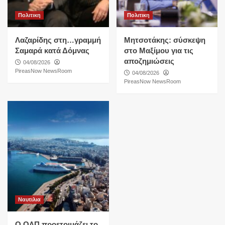
Πολιτικη
Πολιτικη
Λαζαρίδης στη…γραμμή
Μητσοτάκης: σύσκεψη
Σαμαρά κατά Δόμνας
στο Μαξίμου για τις
αποζημιώσεις
04/08/2026
PireasNow NewsRoom
04/08/2026
PireasNow NewsRoom
Ναυτιλια
O ΟΛΠ προετοιμάζει το