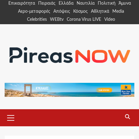
Skip
Επικαιρότητα
Πειραιάς
Ελλάδα
Ναυτιλία
Πολιτική
Άμυνα
to
Αερο-μεταφορές
Απόψεις
Κόσμος
Αθλητικά
Media
content
Celebrities
WEBtv
Corona Virus LIVE
Video
Primary
Menu