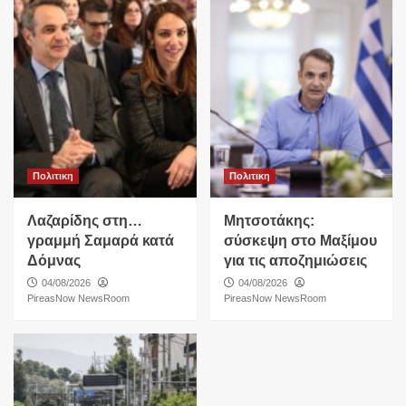
Πολιτικη
Πολιτικη
Λαζαρίδης στη…
Μητσοτάκης:
γραμμή Σαμαρά κατά
σύσκεψη στο Μαξίμου
Δόμνας
για τις αποζημιώσεις
04/08/2026
04/08/2026
PireasNow NewsRoom
PireasNow NewsRoom