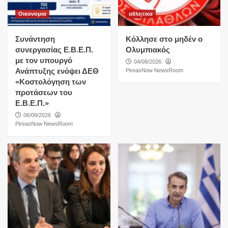
Οικονομια
αθλητικα
Συνάντηση
Κόλλησε στο μηδέν ο
συνεργασίας Ε.Β.Ε.Π.
Ολυμπιακός
με τον υπουργό
04/08/2026
Ανάπτυξης ενόψει ΔΕΘ
PireasNow NewsRoom
«Κοστολόγηση των
προτάσεων του
Ε.Β.Ε.Π.»
06/08/2026
PireasNow NewsRoom