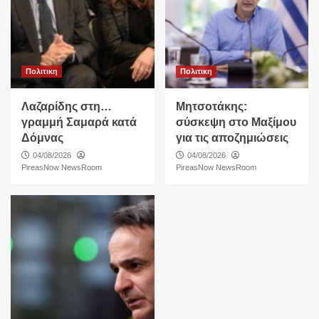
Πολιτικη
Πολιτικη
Λαζαρίδης στη…
Μητσοτάκης:
γραμμή Σαμαρά κατά
σύσκεψη στο Μαξίμου
Δόμνας
για τις αποζημιώσεις
04/08/2026
04/08/2026
PireasNow NewsRoom
PireasNow NewsRoom