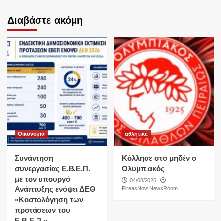
Διαβάστε ακόμη
Οικονομια
αθλητικα
Συνάντηση
Κόλλησε στο μηδέν ο
συνεργασίας Ε.Β.Ε.Π.
Ολυμπιακός
με τον υπουργό
04/08/2026
Ανάπτυξης ενόψει ΔΕΘ
PireasNow NewsRoom
«Κοστολόγηση των
προτάσεων του
Ε.Β.Ε.Π.»