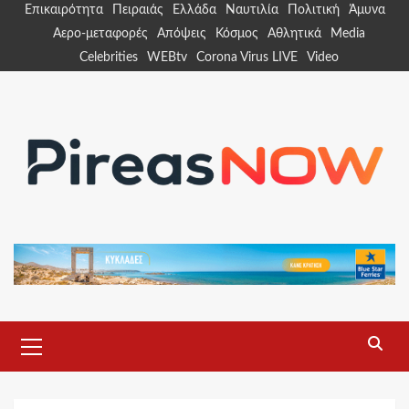
Skip
Επικαιρότητα
Πειραιάς
Ελλάδα
Ναυτιλία
Πολιτική
Άμυνα
to
Αερο-μεταφορές
Απόψεις
Κόσμος
Αθλητικά
Media
content
Celebrities
WEBtv
Corona Virus LIVE
Video
Primary
Menu