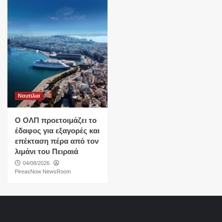
Ναυτιλια
O ΟΛΠ προετοιμάζει το
έδαφος για εξαγορές και
επέκταση πέρα από τον
λιμάνι του Πειραιά
04/08/2026
PireasNow NewsRoom