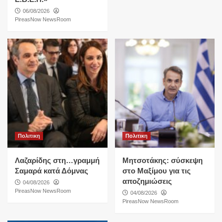
06/08/2026
PireasNow NewsRoom
Πολιτικη
Πολιτικη
Λαζαρίδης στη…γραμμή
Μητσοτάκης: σύσκεψη
Σαμαρά κατά Δόμνας
στο Μαξίμου για τις
αποζημιώσεις
04/08/2026
PireasNow NewsRoom
04/08/2026
PireasNow NewsRoom