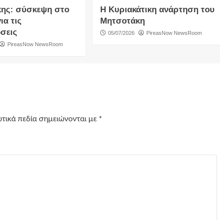
ης: σύσκεψη στο
Η Κυριακάτικη ανάρτηση του
ια τις
Μητσοτάκη
σεις
05/07/2026
PireasNow NewsRoom
PireasNow NewsRoom
τικά πεδία σημειώνονται με
*