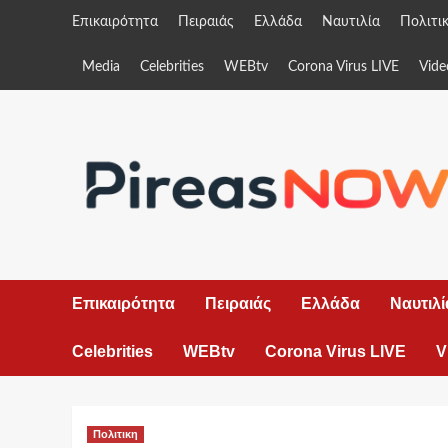
Skip
Επικαιρότητα
Πειραιάς
Ελλάδα
Ναυτιλία
Πολιτι
to
content
Media
Celebrities
WEBtv
Corona Virus LIVE
Vide
Επικαιρότητα
Πειραιάς
Ελλάδα
Ναυτιλί
Celebrities
WEBtv
Corona Virus LIVE
V
Πολιτικη