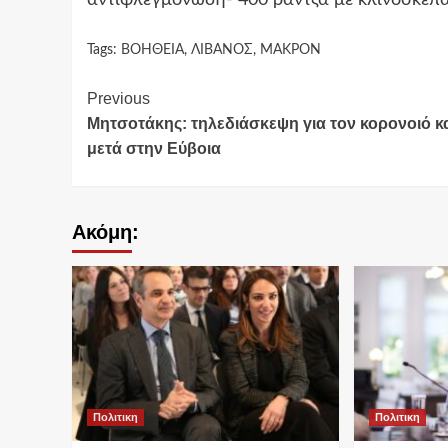
αντιφλεγμονώδη- 400 ράντζα με κλινοσκεπά
Tags:
ΒΟΗΘΕΙΑ
,
ΛΙΒΑΝΟΣ
,
ΜΑΚΡΟΝ
Continue
Previous
Μητσοτάκης: τηλεδιάσκεψη για τον κορονοιό κ
Reading
μετά στην Εύβοια
Ακόμη:
Πολιτικη
Πολιτικη