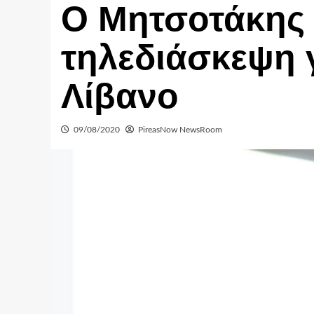
Ο Μητσοτάκης 
τηλεδιάσκεψη 
Λίβανο
09/08/2020
PireasNow NewsRoom