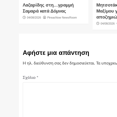
Λαζαρίδης στη…γραμμή
Μητσοτάκ
Σαμαρά κατά Δόμνας
Μαξίμου γ
αποζημιώ
04/08/2026
PireasNow NewsRoom
04/08/2026
Αφήστε μια απάντηση
Η ηλ. διεύθυνση σας δεν δημοσιεύεται.
Τα υποχρεω
Σχόλιο
*