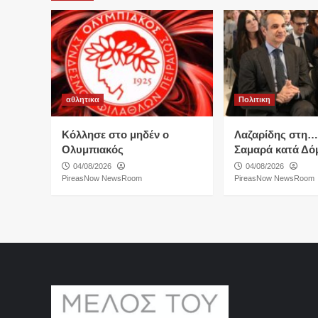
αθλητικα
Πολιτικη
Κόλλησε στο μηδέν ο
Λαζαρίδης στη
Ολυμπιακός
Σαμαρά κατά Δό
04/08/2026
04/08/2026
PireasNow NewsRoom
PireasNow NewsRoom