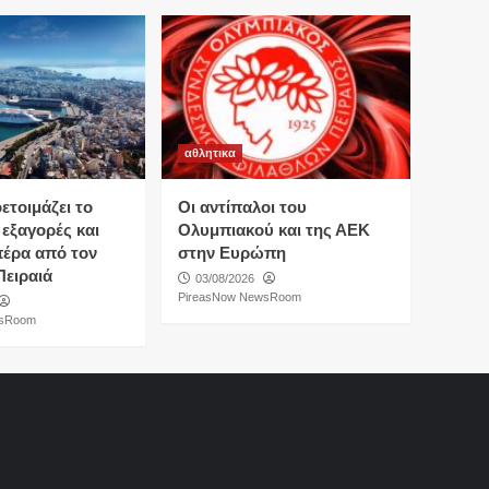
αθλητικα
τοιμάζει το
Οι αντίπαλοι του
 εξαγορές και
Ολυμπιακού και της ΑΕΚ
πέρα από τον
στην Ευρώπη
Πειραιά
03/08/2026
PireasNow NewsRoom
wsRoom