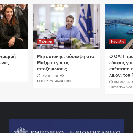
Πολιτικη
Ναυτιλια
…γραμμή
Μητσοτάκης: σύσκεψη στο
O ΟΛΠ προε
μνας
Μαξίμου για τις
έδαφος για
αποζημιώσεις
επέκταση 
λιμάνι του 
04/08/2026
PireasNow NewsRoom
04/08/2026
PireasNow Ne