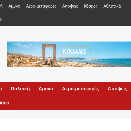
κή
Άμυνα
Αερο-μεταφορές
Απόψεις
Κόσμος
Αθλητικά
o
α
Πολιτική
Άμυνα
Αερο-μεταφορές
Απόψεις
ideo