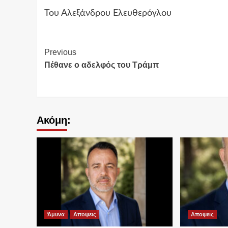
Του Αλεξάνδρου Ελευθερόγλου
Continue
Previous
Πέθανε ο αδελφός του Τράμπ
Reading
Ακόμη:
Άμυνα
Αποψεις
Αποψεις