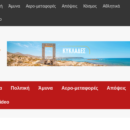
κή
Άμυνα
Αερο-μεταφορές
Απόψεις
Κόσμος
Αθλητικά
o
α
Πολιτική
Άμυνα
Αερο-μεταφορές
Απόψεις
ideo