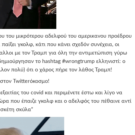
ου του μικρότερου αδελφού του αμερικανου προέδρου
αίξει γκολφ, κάτι που κάνει σχεδόν συνέχεια, οι
ξαλλοι με τον Τραμπ για όλη την αντιμετώπιση γύρω
δημιούργησαν το hashtag #wrongtrump ελληνιστί: ο
λον πολύ) ότι ο χάρος πήρε τον λάθος Τραμπ!
 στον Twitterόκοσμο!
ξαιτίας του covid και περιμένετε έστω και λίγο να
ρα που έπαιζε γκολφ και ο αδελφός του πέθαινε αντί
α σκέτη σκύλα”