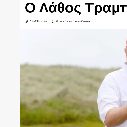
Ο Λάθος Τραμ
16/08/2020
PireasNow NewsRoom