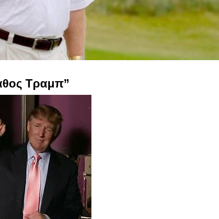
άθος Τραμπ”