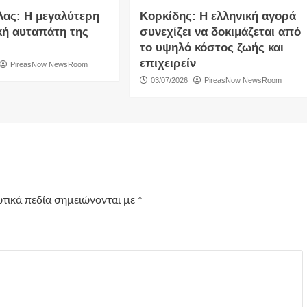
λας: Η μεγαλύτερη
Κορκίδης: Η ελληνική αγορά
κή αυταπάτη της
συνεχίζει να δοκιμάζεται από
το υψηλό κόστος ζωής και
επιχειρείν
PireasNow NewsRoom
03/07/2026
PireasNow NewsRoom
τικά πεδία σημειώνονται με
*