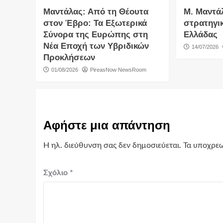
Μαντάλας: Από τη Θέουτα
Μ. Μαντά
στον Έβρο: Τα Εξωτερικά
στρατηγι
Σύνορα της Ευρώπης στη
Ελλάδας
Νέα Εποχή των Υβριδικών
14/07/2026
Προκλήσεων
01/08/2026
PireasNow NewsRoom
Αφήστε μια απάντηση
Η ηλ. διεύθυνση σας δεν δημοσιεύεται.
Τα υποχρεω
Σχόλιο
*