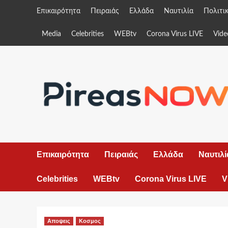
Skip
Επικαιρότητα
Πειραιάς
Ελλάδα
Ναυτιλία
Πολιτι
to
content
Media
Celebrities
WEBtv
Corona Virus LIVE
Vide
Επικαιρότητα
Πειραιάς
Ελλάδα
Ναυτιλί
Celebrities
WEBtv
Corona Virus LIVE
V
Αποψεις
Κοσμος