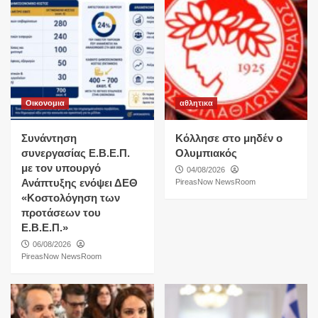
Οικονομια
αθλητικα
Συνάντηση
Κόλλησε στο μηδέν ο
συνεργασίας Ε.Β.Ε.Π.
Ολυμπιακός
με τον υπουργό
04/08/2026
Ανάπτυξης ενόψει ΔΕΘ
PireasNow NewsRoom
«Κοστολόγηση των
προτάσεων του
Ε.Β.Ε.Π.»
06/08/2026
PireasNow NewsRoom