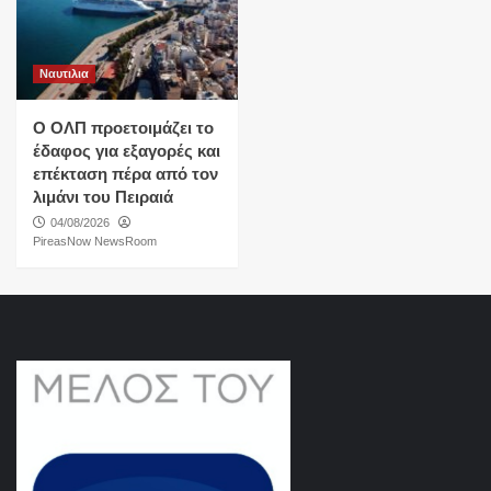
Ναυτιλια
O ΟΛΠ προετοιμάζει το
έδαφος για εξαγορές και
επέκταση πέρα από τον
λιμάνι του Πειραιά
04/08/2026
PireasNow NewsRoom