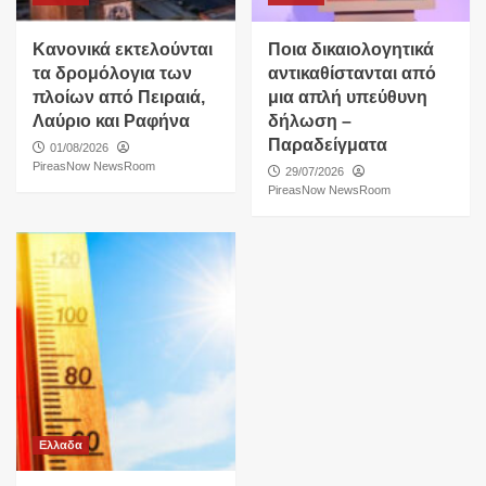
Κανονικά εκτελούνται
Ποια δικαιολογητικά
τα δρομόλογια των
αντικαθίστανται από
πλοίων από Πειραιά,
μια απλή υπεύθυνη
Λαύριο και Ραφήνα
δήλωση –
Παραδείγματα
01/08/2026
PireasNow NewsRoom
29/07/2026
PireasNow NewsRoom
Ελλαδα