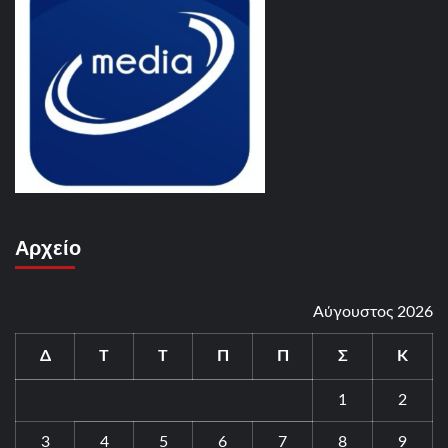
Αρχείο
Αύγουστος 2026
Δ
Τ
Τ
Π
Π
Σ
Κ
1
2
3
4
5
6
7
8
9