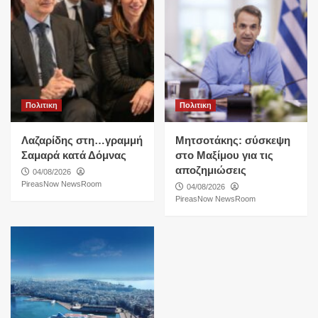
Πολιτικη
Πολιτικη
Λαζαρίδης στη…γραμμή
Μητσοτάκης: σύσκεψη
Σαμαρά κατά Δόμνας
στο Μαξίμου για τις
αποζημιώσεις
04/08/2026
PireasNow NewsRoom
04/08/2026
PireasNow NewsRoom