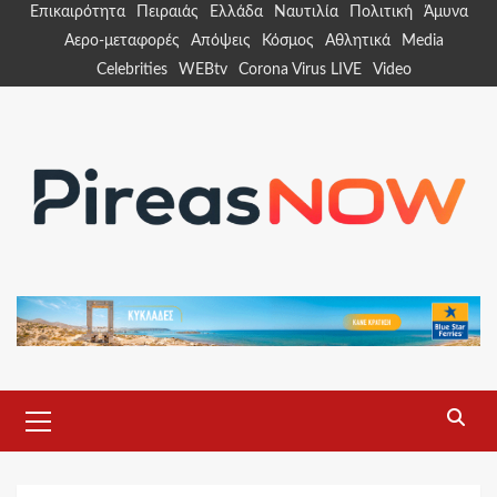
Skip
Επικαιρότητα
Πειραιάς
Ελλάδα
Ναυτιλία
Πολιτική
Άμυνα
to
Αερο-μεταφορές
Απόψεις
Κόσμος
Αθλητικά
Media
content
Celebrities
WEBtv
Corona Virus LIVE
Video
Primary
Menu