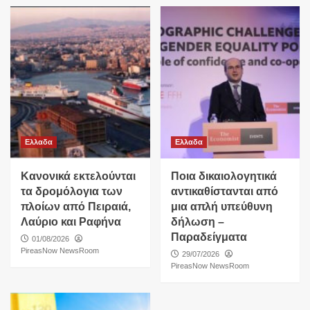
Ελλαδα
Ελλαδα
Κανονικά εκτελούνται
Ποια δικαιολογητικά
τα δρομόλογια των
αντικαθίστανται από
πλοίων από Πειραιά,
μια απλή υπεύθυνη
Λαύριο και Ραφήνα
δήλωση –
Παραδείγματα
01/08/2026
PireasNow NewsRoom
29/07/2026
PireasNow NewsRoom