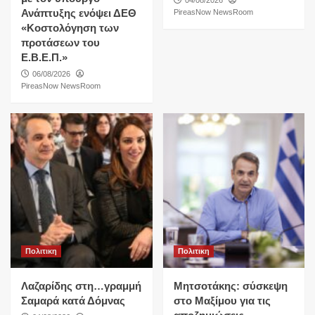
Ανάπτυξης ενόψει ΔΕΘ
PireasNow NewsRoom
«Κοστολόγηση των
προτάσεων του
Ε.Β.Ε.Π.»
06/08/2026
PireasNow NewsRoom
Πολιτικη
Πολιτικη
Λαζαρίδης στη…γραμμή
Μητσοτάκης: σύσκεψη
Σαμαρά κατά Δόμνας
στο Μαξίμου για τις