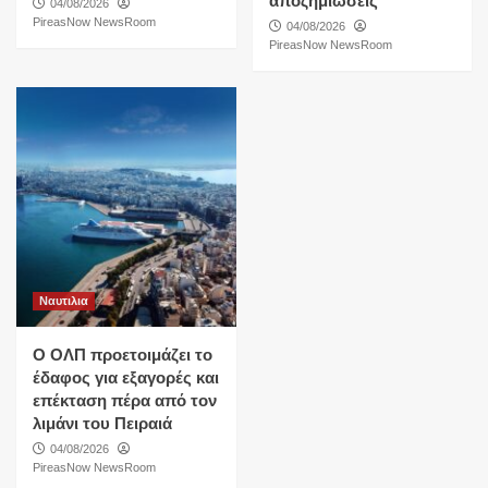
αποζημιώσεις
04/08/2026
PireasNow NewsRoom
04/08/2026
PireasNow NewsRoom
Ναυτιλια
O ΟΛΠ προετοιμάζει το
έδαφος για εξαγορές και
επέκταση πέρα από τον
λιμάνι του Πειραιά
04/08/2026
PireasNow NewsRoom