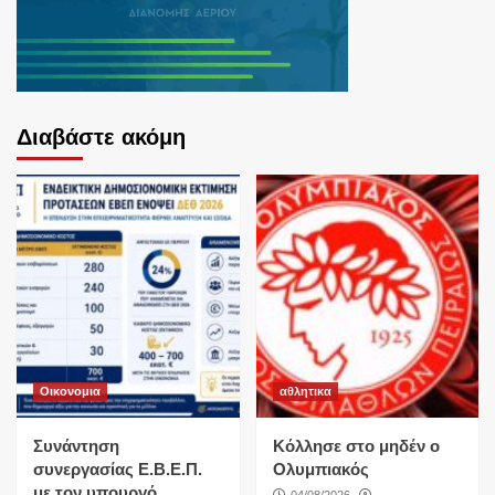
Διαβάστε ακόμη
Οικονομια
αθλητικα
Συνάντηση
Κόλλησε στο μηδέν ο
συνεργασίας Ε.Β.Ε.Π.
Ολυμπιακός
με τον υπουργό
04/08/2026