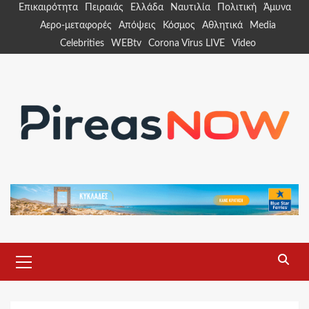
Skip
Επικαιρότητα
Πειραιάς
Ελλάδα
Ναυτιλία
Πολιτική
Άμυνα
to
Αερο-μεταφορές
Απόψεις
Κόσμος
Αθλητικά
Media
content
Celebrities
WEBtv
Corona Virus LIVE
Video
Primary
Menu