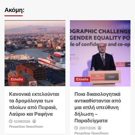
Ακόμη:
Ελλαδα
Ελλαδα
Κανονικά εκτελούνται
Ποια δικαιολογητικά
τα δρομόλογια των
αντικαθίστανται από
πλοίων από Πειραιά,
μια απλή υπεύθυνη
Λαύριο και Ραφήνα
δήλωση –
Παραδείγματα
01/08/2026
PireasNow NewsRoom
29/07/2026
PireasNow NewsRoom