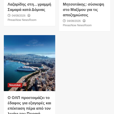
Λαζαρίδης στη…γραμμή
Μητσοτάκης: σύσκεψη
Σαμαρά κατά Δόμνας
στο Μαξίμου για τις
αποζημιώσεις
04/08/2026
PireasNow NewsRoom
04/08/2026
PireasNow NewsRoom
Ναυτιλια
O ΟΛΠ προετοιμάζει το
έδαφος για εξαγορές και
επέκταση πέρα από τον
λιμάνι του Πειραιά