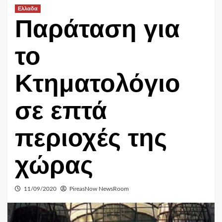
Ελλαδα
Παράταση για
το
Κτηματολόγιο
σε επτά
περιοχές της
χώρας
11/09/2020
PireasNow NewsRoom