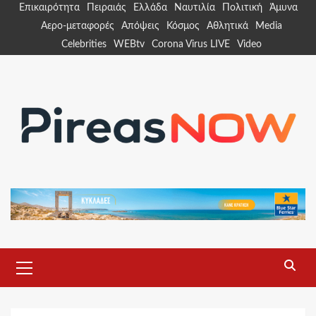
Skip
Επικαιρότητα
Πειραιάς
Ελλάδα
Ναυτιλία
Πολιτική
Άμυνα
to
Αερο-μεταφορές
Απόψεις
Κόσμος
Αθλητικά
Media
content
Celebrities
WEBtv
Corona Virus LIVE
Video
Primary
Menu