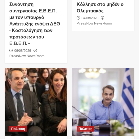
Συνάντηση
Κόλλησε στο μηδέν ο
συνεργασίας Ε.Β.Ε.Π.
Ολυμπιακός
με τον υπουργό
04/08/2026
Ανάπτυξης ενόψει ΔΕΘ
PireasNow NewsRoom
«Κοστολόγηση των
προτάσεων του
Ε.Β.Ε.Π.»
06/08/2026
PireasNow NewsRoom
Πολιτικη
Πολιτικη