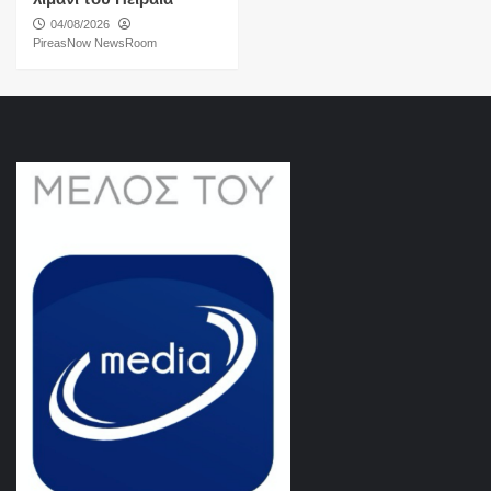
04/08/2026
PireasNow NewsRoom