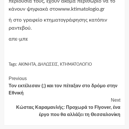
περιουσία τους, έχουν ακόμα περιθώριο να το
κάνουν ψηφιακά στοwww.ktimatologio.gr
ή στο γραφείο κτηματογράφησης κατόπιν
ραντεβού.
απε-μπε
Tags:
ΑΚΙΝΗΤΑ
,
ΔΗΛΩΣΕΙΣ
,
ΚΤΗΜΑΤΟΛΟΓΙΟ
Continue
Previous
Τον εκτέλεσαν (;) και τον πέταξαν στο δρόμο στην
Reading
Εθνική
Next
Κώστας Καραμανλής: Προχωρά το Flyover, ένα
έργο που θα αλλάξει τη Θεσσαλονίκη