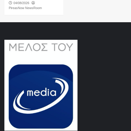
04/08/2026
PireasNow NewsRoom