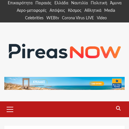
Skip
Επικαιρότητα
Πειραιάς
Ελλάδα
Ναυτιλία
Πολιτική
Άμυνα
to
Αερο-μεταφορές
Απόψεις
Κόσμος
Αθλητικά
Media
content
Celebrities
WEBtv
Corona Virus LIVE
Video
Primary
Menu