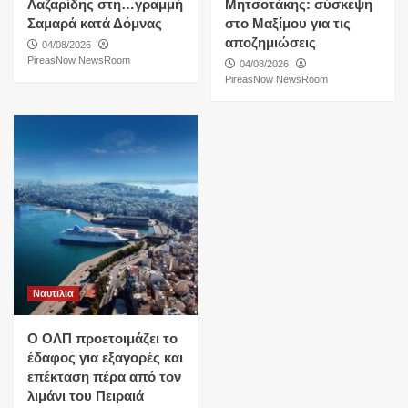
Λαζαρίδης στη…γραμμή
Μητσοτάκης: σύσκεψη
Σαμαρά κατά Δόμνας
στο Μαξίμου για τις
αποζημιώσεις
04/08/2026
PireasNow NewsRoom
04/08/2026
PireasNow NewsRoom
Ναυτιλια
O ΟΛΠ προετοιμάζει το
έδαφος για εξαγορές και
επέκταση πέρα από τον
λιμάνι του Πειραιά