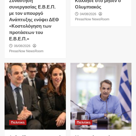
Συνάντηση
Κόλλησε στο μηδέν ο
συνεργασίας Ε.Β.Ε.Π.
Ολυμπιακός
με τον υπουργό
04/08/2026
Ανάπτυξης ενόψει ΔΕΘ
PireasNow NewsRoom
«Κοστολόγηση των
προτάσεων του
Ε.Β.Ε.Π.»
06/08/2026
PireasNow NewsRoom
Πολιτικη
Πολιτικη