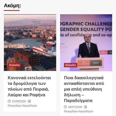
Ακόμη:
Ελλαδα
Ελλαδα
Κανονικά εκτελούνται
Ποια δικαιολογητικά
τα δρομόλογια των
αντικαθίστανται από
πλοίων από Πειραιά,
μια απλή υπεύθυνη
Λαύριο και Ραφήνα
δήλωση –
Παραδείγματα
01/08/2026
PireasNow NewsRoom
29/07/2026
PireasNow NewsRoom