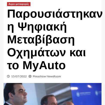
Αερο-μεταφορές
Παρουσιάστηκαν
η Ψηφιακή
Μεταβίβαση
Οχημάτων και
το MyAuto
15/07/2022
PireasNow NewsRoom