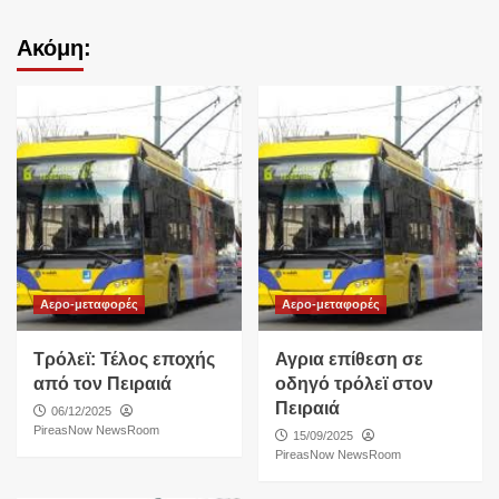
Ακόμη:
Αερο-μεταφορές
Αερο-μεταφορές
Τρόλεϊ: Τέλος εποχής
Αγρια επίθεση σε
από τον Πειραιά
οδηγό τρόλεϊ στον
Πειραιά
06/12/2025
PireasNow NewsRoom
15/09/2025
PireasNow NewsRoom