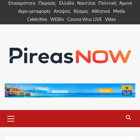
Skip
Επικαιρότητα
Πειραιάς
Ελλάδα
Ναυτιλία
Πολιτική
Άμυνα
to
Αερο-μεταφορές
Απόψεις
Κόσμος
Αθλητικά
Media
content
Celebrities
WEBtv
Corona Virus LIVE
Video
Primary
Menu