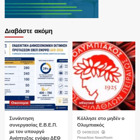
Διαβάστε ακόμη
Οικονομια
αθλητικα
Συνάντηση
Κόλλησε στο μηδέν ο
συνεργασίας Ε.Β.Ε.Π.
Ολυμπιακός
με τον υπουργό
04/08/2026
Ανάπτυξης ενόψει ΔΕΘ
PireasNow NewsRoom