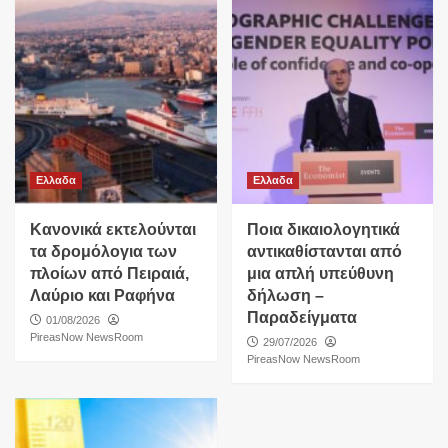
Ελλαδα
Ελλαδα
Κανονικά εκτελούνται
Ποια δικαιολογητικά
τα δρομόλογια των
αντικαθίστανται από
πλοίων από Πειραιά,
μια απλή υπεύθυνη
Λαύριο και Ραφήνα
δήλωση –
Παραδείγματα
01/08/2026
PireasNow NewsRoom
29/07/2026
PireasNow NewsRoom