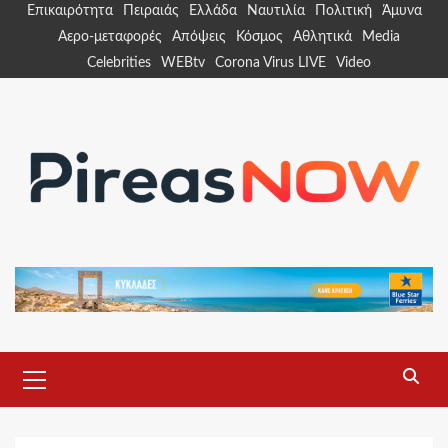
Skip
Επικαιρότητα
Πειραιάς
Ελλάδα
Ναυτιλία
Πολιτική
Άμυνα
to
Αερο-μεταφορές
Απόψεις
Κόσμος
Αθλητικά
Media
content
Celebrities
WEBtv
Corona Virus LIVE
Video
Primary
Menu