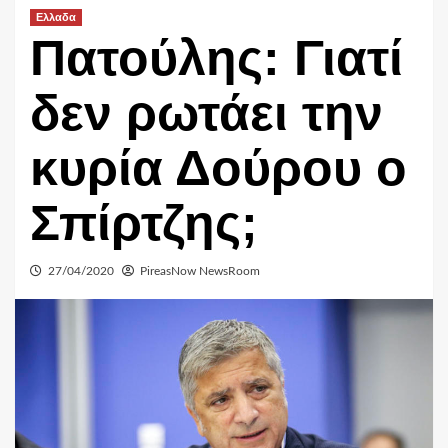
Ελλαδα
Πατούλης: Γιατί
δεν ρωτάει την
κυρία Δούρου ο
Σπίρτζης;
27/04/2020
PireasNow NewsRoom