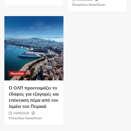
PireasNow NewsRoom
Ναυτιλια
O ΟΛΠ προετοιμάζει το
έδαφος για εξαγορές και
επέκταση πέρα από τον
λιμάνι του Πειραιά
04/08/2026
PireasNow NewsRoom