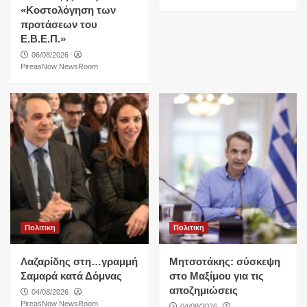
«Κοστολόγηση των
προτάσεων του
Ε.Β.Ε.Π.»
06/08/2026
PireasNow NewsRoom
Πολιτικη
Πολιτικη
Λαζαρίδης στη…γραμμή
Μητσοτάκης: σύσκεψη
Σαμαρά κατά Δόμνας
στο Μαξίμου για τις
αποζημιώσεις
04/08/2026
PireasNow NewsRoom
04/08/2026