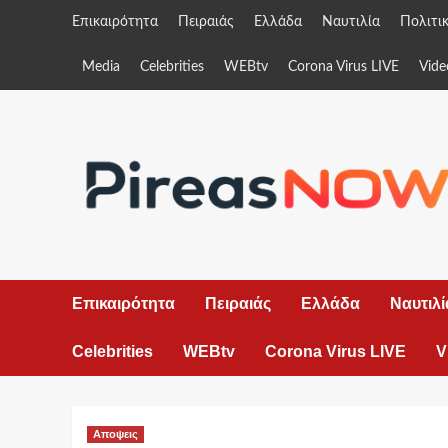
Skip
Επικαιρότητα
Πειραιάς
Ελλάδα
Ναυτιλία
Πολιτι
to
content
Media
Celebrities
WEBtv
Corona Virus LIVE
Vide
Επικαιρότητα
Πειραιάς
Ελλάδα
Ναυτιλί
Celebrities
WEBtv
Corona Virus LIVE
V
Αποψεις