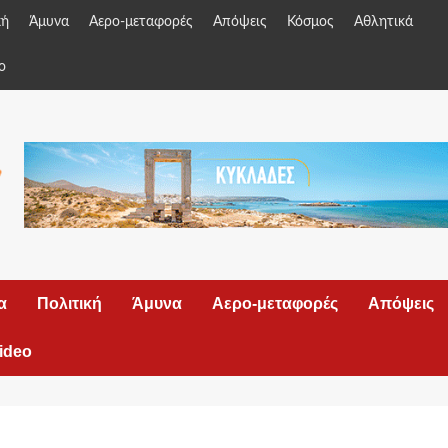
κή
Άμυνα
Αερο-μεταφορές
Απόψεις
Κόσμος
Αθλητικά
o
α
Πολιτική
Άμυνα
Αερο-μεταφορές
Απόψεις
ideo