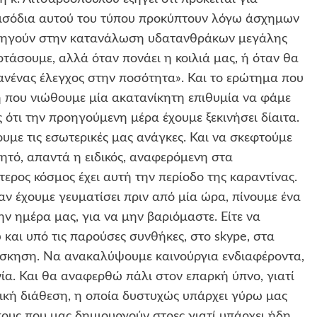
εισόδια αυτού του τύπου προκύπτουν λόγω άσχημων
δηγούν στην κατανάλωση υδατανθράκων μεγάλης
ρτάσουμε, αλλά όταν πονάει η κοιλιά μας, ή όταν θα
κανένας έλεγχος στην ποσότητα». Και το ερώτημα που
μή που νιώθουμε μία ακατανίκητη επιθυμία να φάμε
 ότι την προηγούμενη μέρα έχουμε ξεκινήσει δίαιτα.
με τις εσωτερικές μας ανάγκες. Και να σκεφτούμε
ητό, απαντά η ειδικός, αναφερόμενη στα
ρος κόσμος έχει αυτή την περίοδο της καραντίνας.
ν έχουμε γευματίσει πριν από μία ώρα, πίνουμε ένα
ην ημέρα μας, για να μην βαριόμαστε. Είτε να
 και υπό τις παρούσες συνθήκες, στο skype, στα
 άσκηση. Να ανακαλύψουμε καινούργια ενδιαφέροντα,
νία. Και θα αναφερθώ πάλι στον επαρκή ύπνο, γιατί
πτική διάθεση, η οποία δυστυχώς υπάρχει γύρω μας
υς που μας δημιουργούν στρες γιατί υπάρχει ήδη