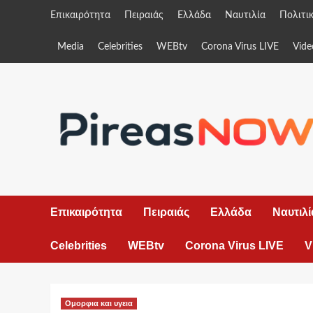
Skip
Επικαιρότητα
Πειραιάς
Ελλάδα
Ναυτιλία
Πολιτι
to
content
Media
Celebrities
WEBtv
Corona Virus LIVE
Vide
Επικαιρότητα
Πειραιάς
Ελλάδα
Ναυτιλί
Celebrities
WEBtv
Corona Virus LIVE
V
Ομορφια και υγεια