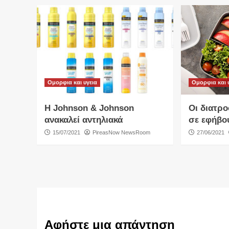
Ομορφια και υγεια
Ομορφια και 
Η Johnson & Johnson
Οι διατρο
ανακαλεί αντηλιακά
σε εφήβο
15/07/2021
PireasNow NewsRoom
27/06/2021
Αφήστε μια απάντηση