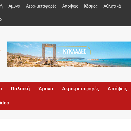
κή
Άμυνα
Αερο-μεταφορές
Απόψεις
Κόσμος
Αθλητικά
o
α
Πολιτική
Άμυνα
Αερο-μεταφορές
Απόψεις
ideo