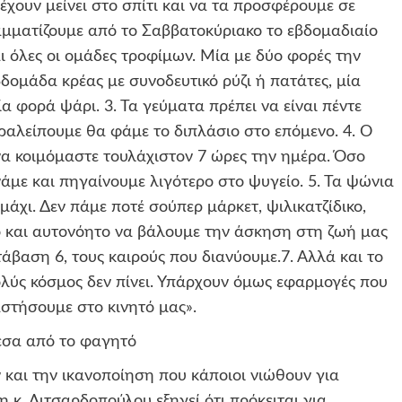
έχουν μείνει στο σπίτι και να τα προσφέρουμε σε
αμματίζουμε από το Σαββατοκύριακο το εβδομαδιαίο
ι όλες οι ομάδες τροφίμων. Μία με δύο φορές την
δομάδα κρέας με συνοδευτικό ρύζι ή πατάτες, μία
 φορά ψάρι. 3. Τα γεύματα πρέπει να είναι πέντε
ραλείπουμε θα φάμε το διπλάσιο στο επόμενο. 4. Ο
 να κοιμόμαστε τουλάχιστον 7 ώρες την ημέρα. Όσο
νάμε και πηγαίνουμε λιγότερο στο ψυγείο. 5. Τα ψώνια
μάχι. Δεν πάμε ποτέ σούπερ μάρκετ, ψιλικατζίδικο,
κό και αυτονόητο να βάλουμε την άσκηση στη ζωή μας
άβαση 6, τους καιρούς που διανύουμε.7. Αλλά και το
ολύς κόσμος δεν πίνει. Υπάρχουν όμως εφαρμογές που
αστήσουμε στο κινητό μας».
έσα από το φαγητό
και την ικανοποίηση που κάποιοι νιώθουν για
 κ. Λιτσαρδοπούλου εξηγεί ότι πρόκειται για