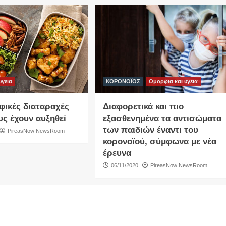
υγεια
ΚΟΡΟΝΟΪΟΣ
Ομορφια και υγεια
φικές διαταραχές
Διαφορετικά και πιο
υς έχουν αυξηθεί
εξασθενημένα τα αντισώματα
των παιδιών έναντι του
PireasNow NewsRoom
κορονοϊού, σύμφωνα με νέα
έρευνα
06/11/2020
PireasNow NewsRoom