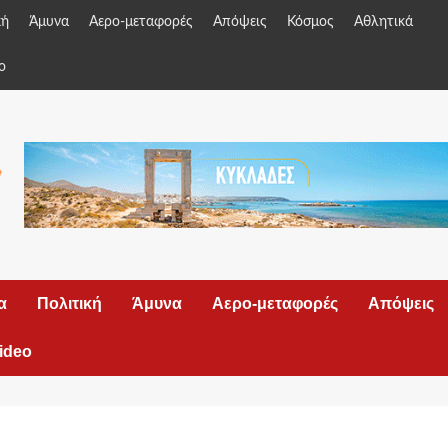
κή
Άμυνα
Αερο-μεταφορές
Απόψεις
Κόσμος
Αθλητικά
o
α
Πολιτική
Άμυνα
Αερο-μεταφορές
Απόψεις
ideo