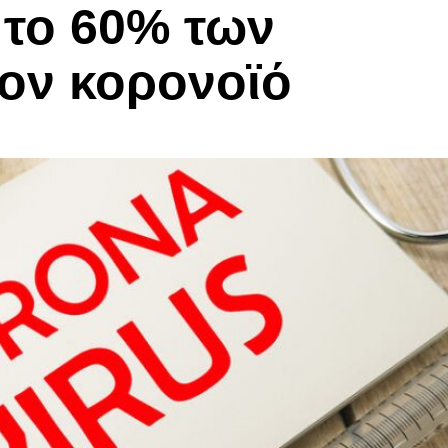
το 60% των
ον κορονοϊό