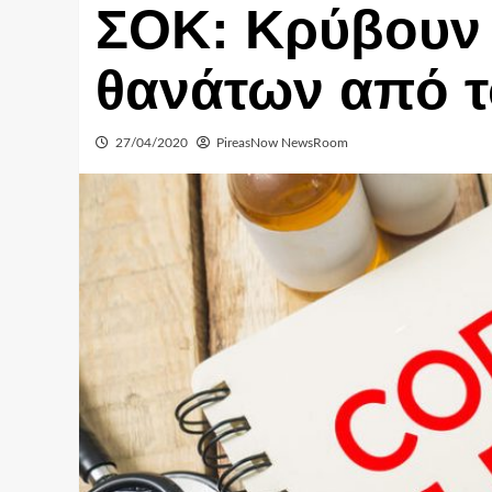
ΣΟΚ: Κρύβουν 
θανάτων από τ
27/04/2020
PireasNow NewsRoom