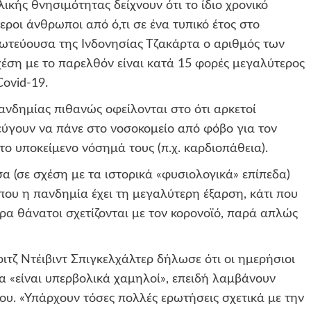
ικής θνησιμότητας δείχνουν ότι το ίδιο χρονικό
ροι άνθρωποι από ό,τι σε ένα τυπικό έτος στο
ωτεύουσα της Ινδονησίας Τζακάρτα ο αριθμός των
έση με το παρελθόν είναι κατά 15 φορές μεγαλύτερος
ovid-19.
νδημίας πιθανώς οφείλονται στο ότι αρκετοί
ύγουν να πάνε στο νοσοκομείο από φόβο για τον
ο υποκείμενο νόσημά τους (π.χ. καρδιοπάθεια).
 (σε σχέση με τα ιστορικά «φυσιολογικά» επίπεδα)
που η πανδημία έχει τη μεγαλύτερη έξαρση, κάτι που
ρα θάνατοι σχετίζονται με τον κορονοϊό, παρά απλώς
τζ Ντέιβιντ Σπιγκελχάλτερ δήλωσε ότι οι ημερήσιοι
α «είναι υπερβολικά χαμηλοί», επειδή λαμβάνουν
υ. «Υπάρχουν τόσες πολλές ερωτήσεις σχετικά με την