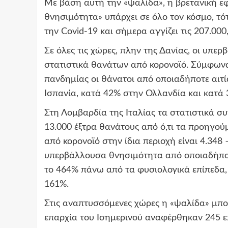
Με βάση αυτή την «ψαλίδα», η βρετανική ε
θνησιμότητα» υπάρχει σε όλο τον κόσμο, τό
την Covid-19 και σήμερα αγγίζει τις 207.00
Σε όλες τις χώρες, πλην της Δανίας, οι υπε
στατιστικά θανάτων από κορονοϊό. Σύμφωνα 
πανδημίας οι θάνατοι από οποιαδήποτε αιτ
Ισπανία, κατά 42% στην Ολλανδία και κατά 
Στη Λομβαρδία της Ιταλίας τα στατιστικά 
13.000 έξτρα θανάτους από ό,τι τα προηγούμ
από κορονοϊό στην ίδια περιοχή είναι 4.34
υπερβάλλουσα θνησιμότητα από οποιαδήποτ
το 464% πάνω από τα φυσιολογικά επίπεδα,
161%.
Στις αναπτυσσόμενες χώρες η «ψαλίδα» μπορ
επαρχία του Ισημερινού αναφέρθηκαν 245 ε