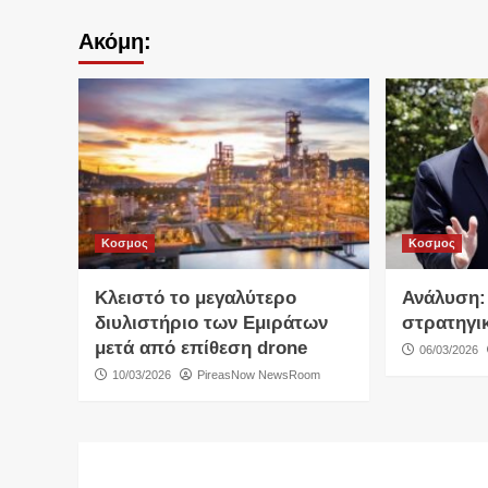
Ακόμη:
Κοσμος
Κοσμος
Κλειστό το μεγαλύτερο
Ανάλυση:
διυλιστήριο των Εμιράτων
στρατηγι
μετά από επίθεση drone
06/03/2026
10/03/2026
PireasNow NewsRoom