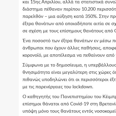
και 15ης Απριλίου, αλλά τα στατιστικά συνολ
διάστημα πέθαναν περίπου 10.200 περισσότε
παρελθόν – μια αύξηση κατά 350%. Στην πρ
έξτρα θανάτων από οποιαδήποτε αιτία σε σχ
σε σχέση με τους επίσημους θανάτους από C
Ένα ποσοστό των έξτρα θανάτων εν μέσω πα
άνθρωποι που έχουν άλλες παθήσεις, αποφε
κορονοϊό, με αποτέλεσμα να πεθαίνουν από τ
Σύμφωνα με το δημοσίευμα, η υπερβάλλουσα
θνησιμότητα είναι μεγαλύτερη στις χώρες ό
πιθανώς υποδηλώνει ότι οι περισσότεροι έξτ
με τις παρενέργειες του lockdown.
Ο καθηγητής του Πανεπιστημίου του Κέιμπρι
επίσημοι θάνατοι από Covid-19 στη Βρετανί
υπόψη μόνο τους θανάτους εντός νοσοκομείο