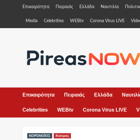
Skip
Επικαιρότητα
Πειραιάς
Ελλάδα
Ναυτιλία
Πολιτι
to
content
Media
Celebrities
WEBtv
Corona Virus LIVE
Vide
Επικαιρότητα
Πειραιάς
Ελλάδα
Ναυτιλί
Celebrities
WEBtv
Corona Virus LIVE
V
ΚΟΡΟΝΟΪΟΣ
Κοσμος