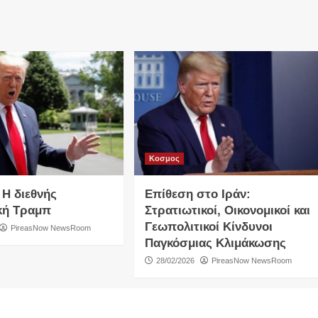
Κοσμος
 Η διεθνής
Επίθεση στο Ιράν:
κή Τραμπ
Στρατιωτικοί, Οικονομικοί και
Γεωπολιτικοί Κίνδυνοι
PireasNow NewsRoom
Παγκόσμιας Κλιμάκωσης
28/02/2026
PireasNow NewsRoom