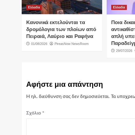
Ελλαδα
Ελλαδα
Κανονικά εκτελούνται τα
Ποια δικα
δρομόλογια των πλοίων από
αντικαθίσ
Πειραιά, Λαύριο και Ραφήνα
απλή υπε
Παραδείγ
01/08/2026
PireasNow NewsRoom
29/07/2026
Αφήστε μια απάντηση
Η ηλ. διεύθυνση σας δεν δημοσιεύεται.
Τα υποχρεω
Σχόλιο
*