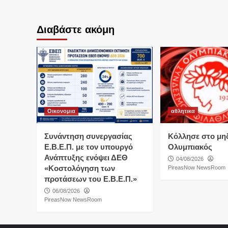
Διαβάστε ακόμη
Οικονομια
αθλητικα
Συνάντηση συνεργασίας
Κόλλησε στο μη
Ε.Β.Ε.Π. με τον υπουργό
Ολυμπιακός
Ανάπτυξης ενόψει ΔΕΘ
04/08/2026
«Κοστολόγηση των
PireasNow NewsRoom
προτάσεων του Ε.Β.Ε.Π.»
06/08/2026
PireasNow NewsRoom