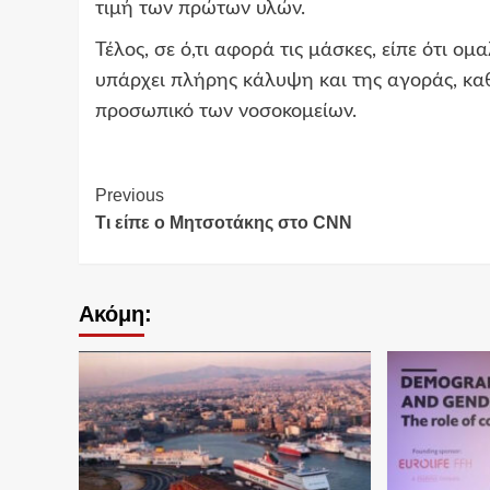
τιμή των πρώτων υλών.
Τέλος, σε ό,τι αφορά τις μάσκες, είπε ότι ο
υπάρχει πλήρης κάλυψη και της αγοράς, καθ
προσωπικό των νοσοκομείων.
Continue
Previous
Τι είπε ο Μητσοτάκης στο CNN
Reading
Ακόμη: