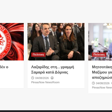
Πολιτικη
Πολιτικη
δέν ο
Λαζαρίδης στη…γραμμή
Μητσοτάκη
Σαμαρά κατά Δόμνας
Μαξίμου για
αποζημιώσ
04/08/2026
PireasNow NewsRoom
04/08/2026
PireasNow Ne