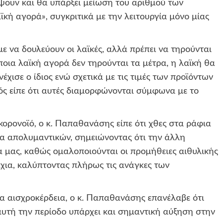
ουν και θα υπάρξει μείωση του αριθμού των
κή αγορά», συγκριτικά με την λειτουργία μόνο μίας
ε να δουλεύουν οι λαϊκές, αλλά πρέπει να τηρούνται
ποια λαϊκή αγορά δεν τηρούνται τα μέτρα, η λαϊκή θα
έχισε ο ίδιος ενώ σχετικά με τις τιμές των προϊόντων
ός είπε ότι αυτές διαμορφώνονται σύμφωνα με το
ορονοϊό, ο κ. Παπαθανάσης είπε ότι χθες στα ράφια
α απολυμαντικών, σημειώνοντας ότι την άλλη
μας, καθώς ομαλοποιούνται οι προμήθειες αιθυλικής
χια, καλύπτοντας πλήρως τις ανάγκες των
 για αισχροκέρδεια, ο κ. Παπαθανάσης επανέλαβε ότι
 αυτή την περίοδο υπάρχει και σημαντική αύξηση στην