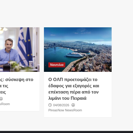
Ναυτιλια
ς: σύσκεψη στο
O ΟΛΠ προετοιμάζει το
 τις
έδαφος για εξαγορές και
εις
επέκταση πέρα από τον
λιμάνι του Πειραιά
wsRoom
04/08/2026
PireasNow NewsRoom