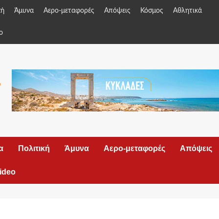
κή
Άμυνα
Αερο-μεταφορές
Απόψεις
Κόσμος
Αθλητικά
o
α
Πολιτική
Άμυνα
Αερο-μεταφορές
Απόψεις
ideo