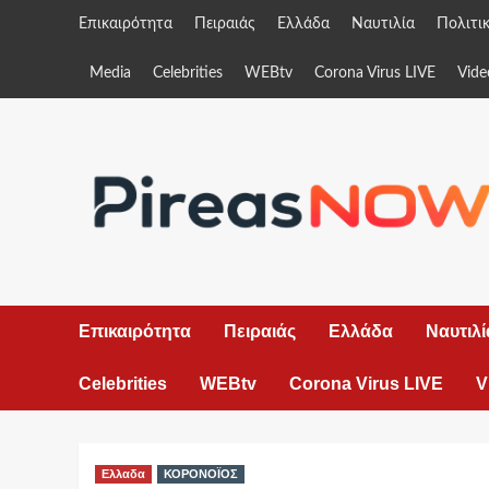
Skip
Επικαιρότητα
Πειραιάς
Ελλάδα
Ναυτιλία
Πολιτι
to
content
Media
Celebrities
WEBtv
Corona Virus LIVE
Vide
Επικαιρότητα
Πειραιάς
Ελλάδα
Ναυτιλί
Celebrities
WEBtv
Corona Virus LIVE
V
Ελλαδα
ΚΟΡΟΝΟΪΟΣ