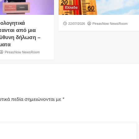
Ελλαδα
ιολογητικά
22/07/2026
PireasNow NewsRoom
τανται από μια
ύθυνη δήλωση –
ματα
PireasNow NewsRoom
τικά πεδία σημειώνονται με
*