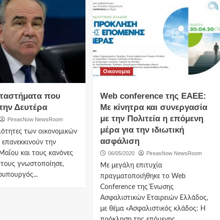
Οικονομια
αταστήματα που
Web conference της ΕΑΕΕ:
 την Δευτέρα
Με κίνητρα και συνεργασία
με την Πολιτεία η επόμενη
PireasNow NewsRoom
μέρα για την ιδιωτική
ιότητες των οικονομικών
ασφάλιση
 επανεκκινούν την
Μαΐου και τους κανόνες
06/05/2020
PireasNow NewsRoom
 τους γνωστοποίησε,
Με μεγάλη επιτυχία
φυπουργός...
πραγματοποιήθηκε το Web
Conference της Ένωσης
Ασφαλιστικών Εταιρειών Ελλάδος,
με θέμα «Ασφαλιστικός κλάδος: Η
πρόκληση της επόμενης...