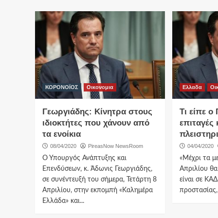
ΚΟΡΟΝΟΪΟΣ
Οικονομια
Ελλαδα
Οι
Γεωργιάδης: Κίνητρα στους
Τι είπε ο
ιδιοκτήτες που χάνουν από
επιταγές 
τα ενοίκια
πλειστηρ
08/04/2020
PireasNow NewsRoom
04/04/2020
Ο Υπουργός Ανάπτυξης και
«Μέχρι τα μ
Επενδύσεων, κ. Άδωνις Γεωργιάδης,
Απριλίου θα
σε συνέντευξή του σήμερα, Τετάρτη 8
είναι σε ΚΑ
Απριλίου, στην εκπομπή «Καλημέρα
προστασίας,
Ελλάδα» και...