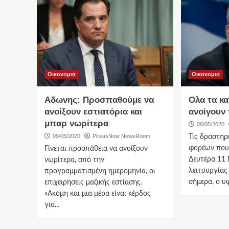
Οικονομια
Οικονομια
Αδωνης: Προσπαθούμε να
Ολα τα κ
ανοίξουν εστιατόρια και
ανοίγουν
μπαρ νωρίτερα
08/05/2020
09/05/2020
PireasNow NewsRoom
Τις δραστηρ
φορέων που
Γίνεται προσπάθεια να ανοίξουν
Δευτέρα 11 
νωρίτερα, από την
λειτουργίας
προγραμματισμένη ημερομηνία, οι
σήμερα, ο υ
επιχειρήσεις μαζικής εστίασης.
«Ακόμη και μια μέρα είναι κέρδος
για...