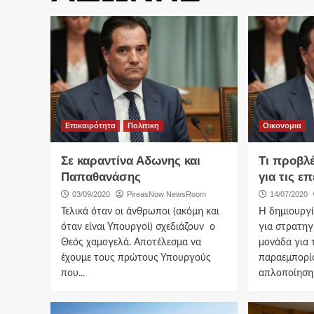
Επικαιρότητα
Πολιτικη
Οικονομια
Σε καραντίνα Αδωνης και
Τι προβλ
Παπαθανάσης
για τις ε
03/09/2020
PireasNow NewsRoom
14/07/2020
Τελικά όταν οι άνθρωποι (ακόμη και
Η δημιουργί
όταν είναι Υπουργοί) σχεδιάζουν ο
για στρατηγ
Θεός χαμογελά. Αποτέλεσμα να
μονάδα για 
έχουμε τους πρώτους Υπουργούς
παραεμπορίο
που...
απλοποίηση 