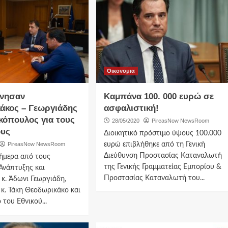
Οικονομια
ώνησαν
Καμπάνα 100. 000 ευρώ σε
άκος – Γεωργιάδης
ασφαλιστική!
κόπουλος για τους
28/05/2020
PireasNow NewsRoom
ους
Διοικητικό πρόστιμο ύψους 100.000
PireasNow NewsRoom
ευρώ επιβλήθηκε από τη Γενική
Διεύθυνση Προστασίας Καταναλωτή
ήμερα από τους
της Γενικής Γραμματείας Εμπορίου &
Ανάπτυξης και
Προστασίας Καταναλωτή του...
κ. Άδωνι Γεωργιάδη,
κ. Τάκη Θεοδωρικάκο και
 του Εθνικού...