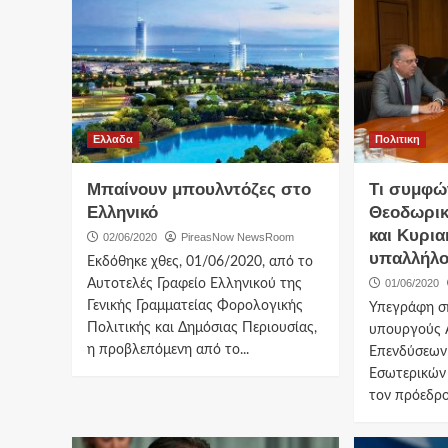
Ελλαδα
Πολιτικη
Μπαίνουν μπουλντόζες στο
Τι συμφ
Ελληνικό
Θεοδωρικ
και Κυρια
02/06/2020
PireasNow NewsRoom
υπαλλήλ
Εκδόθηκε χθες, 01/06/2020, από το
Αυτοτελές Γραφείο Ελληνικού της
01/06/2020
Γενικής Γραμματείας Φορολογικής
Υπεγράφη σ
Πολιτικής και Δημόσιας Περιουσίας,
υπουργούς 
η προβλεπόμενη από το...
Επενδύσεων 
Εσωτερικών 
τον πρόεδρο