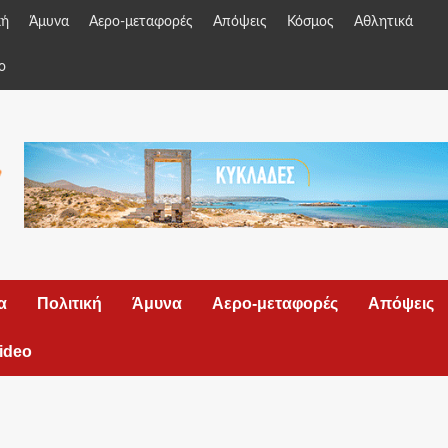
κή
Άμυνα
Αερο-μεταφορές
Απόψεις
Κόσμος
Αθλητικά
o
α
Πολιτική
Άμυνα
Αερο-μεταφορές
Απόψεις
ideo