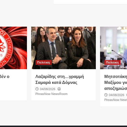
Πολιτικη
Πολιτικη
δέν ο
Λαζαρίδης στη…γραμμή
Μητσοτάκη
Σαμαρά κατά Δόμνας
Μαξίμου για
αποζημιώσ
04/08/2026
PireasNow NewsRoom
04/08/2026
PireasNow Ne