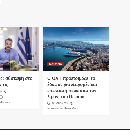
Ναυτιλια
ς: σύσκεψη στο
O ΟΛΠ προετοιμάζει το
 τις
έδαφος για εξαγορές και
εις
επέκταση πέρα από τον
λιμάνι του Πειραιά
wsRoom
04/08/2026
PireasNow NewsRoom