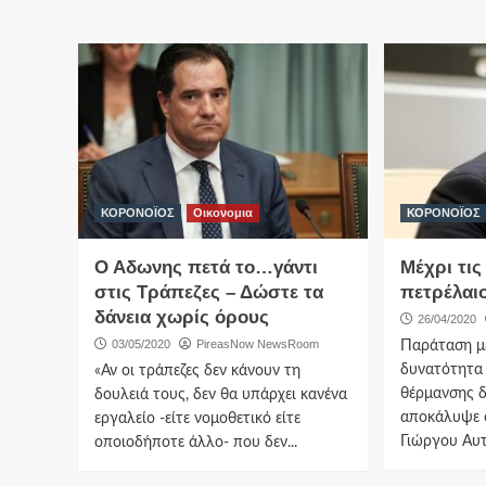
ΚΟΡΟΝΟΪΟΣ
Οικονομια
ΚΟΡΟΝΟΪΟΣ
Ο Αδωνης πετά το…γάντι
Μέχρι τις
στις Τράπεζες – Δώστε τα
πετρέλαι
δάνεια χωρίς όρους
26/04/2020
03/05/2020
PireasNow NewsRoom
Παράταση μέ
δυνατότητα
«Αν οι τράπεζες δεν κάνουν τη
θέρμανσης δ
δουλειά τους, δεν θα υπάρχει κανένα
αποκάλυψε 
εργαλείο -είτε νομοθετικό είτε
Γιώργου Αυτι
οποιοδήποτε άλλο- που δεν...