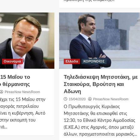
Οικονομια
Ελλαδα
ΚΟΡΟΝΟΪΟΣ
 15 Μαΐου το
Τηλεδιάσκεψη Μητσοτάκη, με
ο θέρμανσης
Σταικούρα, Βρούτση και
Αδωνη
PireasNow NewsRoom
15/04/2020
PireasNow NewsRoom
χρι τις 15 Μαΐου στην
 αγοράς πετρελαίου
Ο Πρωθυπουργός Κυριάκος
ίνει η κυβέρνηση. Αυτό
Μητσοτάκης θα επισκεφθεί στις
στην εκπομπή του
12:30, το Εθνικό Κέντρο Αιμοδοσίας
ά...
(Ε.ΚΕ.Α.) στις Αχαρνές, όπου μεταξύ
άλλων, πραγματοποιείται μοριακός...