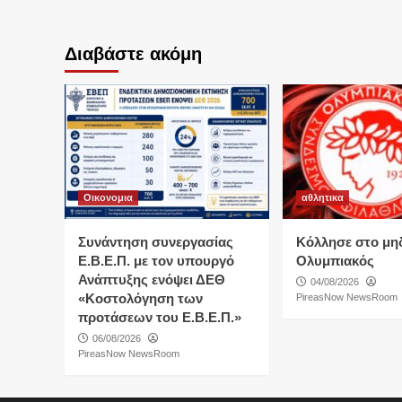
Διαβάστε ακόμη
Οικονομια
αθλητικα
Συνάντηση συνεργασίας
Κόλλησε στο μη
Ε.Β.Ε.Π. με τον υπουργό
Ολυμπιακός
Ανάπτυξης ενόψει ΔΕΘ
04/08/2026
«Κοστολόγηση των
PireasNow NewsRoom
προτάσεων του Ε.Β.Ε.Π.»
06/08/2026
PireasNow NewsRoom