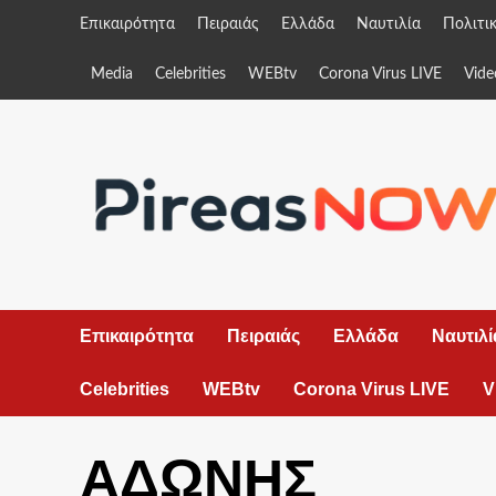
Skip
Επικαιρότητα
Πειραιάς
Ελλάδα
Ναυτιλία
Πολιτι
to
content
Media
Celebrities
WEBtv
Corona Virus LIVE
Vide
Επικαιρότητα
Πειραιάς
Ελλάδα
Ναυτιλί
Celebrities
WEBtv
Corona Virus LIVE
V
ΑΔΩΝΗΣ