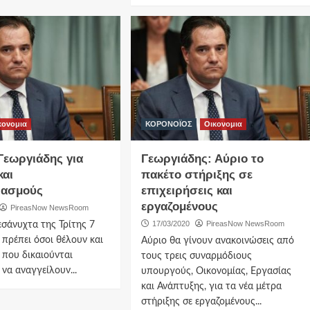
κονομια
ΚΟΡΟΝΟΪΟΣ
Οικονομια
 Γεωργιάδης για
Γεωργιάδης: Αύριο το
και
πακέτο στήριξης σε
ιασμούς
επιχειρήσεις και
εργαζομένους
PireasNow NewsRoom
17/03/2020
PireasNow NewsRoom
εσάνυχτα της Τρίτης 7
 πρέπει όσοι θέλουν και
Αύριο θα γίνουν ανακοινώσεις από
Δ που δικαιούνται
τους τρεις συναρμόδιους
 να αναγγείλουν...
υπουργούς, Οικονομίας, Εργασίας
και Ανάπτυξης, για τα νέα μέτρα
στήριξης σε εργαζομένους...