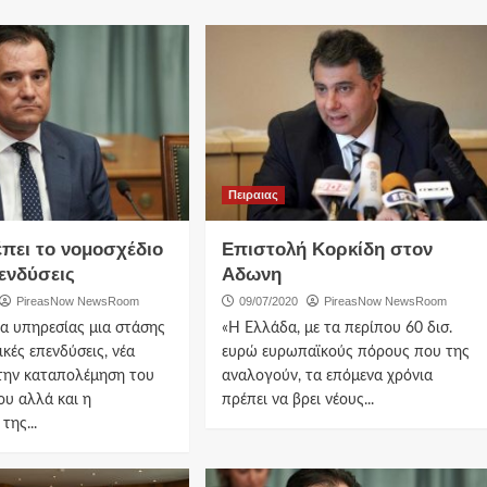
Πειραιας
έπει το νομοσχέδιο
Επιστολή Κορκίδη στον
πενδύσεις
Αδωνη
PireasNow NewsRoom
09/07/2020
PireasNow NewsRoom
α υπηρεσίας μια στάσης
«Η Ελλάδα, με τα περίπου 60 δισ.
ικές επενδύσεις, νέα
ευρώ ευρωπαϊκούς πόρους που της
την καταπολέμηση του
αναλογούν, τα επόμενα χρόνια
υ αλλά και η
πρέπει να βρει νέους...
της...