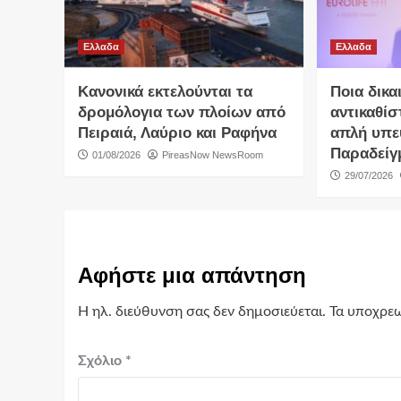
Ελλαδα
Ελλαδα
Κανονικά εκτελούνται τα
Ποια δικα
δρομόλογια των πλοίων από
αντικαθίσ
Πειραιά, Λαύριο και Ραφήνα
απλή υπε
Παραδείγ
01/08/2026
PireasNow NewsRoom
29/07/2026
Αφήστε μια απάντηση
Η ηλ. διεύθυνση σας δεν δημοσιεύεται.
Τα υποχρεω
Σχόλιο
*