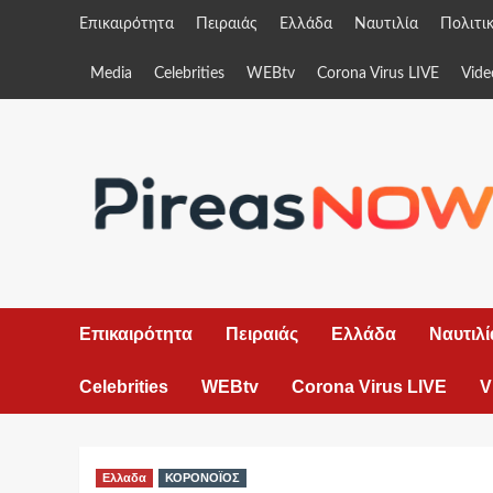
Skip
Επικαιρότητα
Πειραιάς
Ελλάδα
Ναυτιλία
Πολιτι
to
content
Media
Celebrities
WEBtv
Corona Virus LIVE
Vide
Επικαιρότητα
Πειραιάς
Ελλάδα
Ναυτιλί
Celebrities
WEBtv
Corona Virus LIVE
V
Ελλαδα
ΚΟΡΟΝΟΪΟΣ