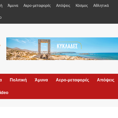
κή
Άμυνα
Αερο-μεταφορές
Απόψεις
Κόσμος
Αθλητικά
o
α
Πολιτική
Άμυνα
Αερο-μεταφορές
Απόψεις
ideo