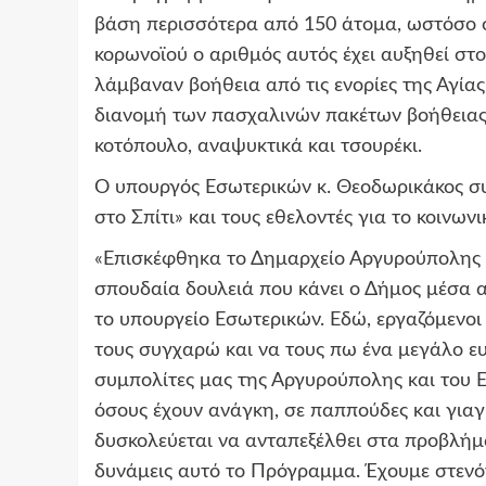
βάση περισσότερα από 150 άτομα, ωστόσο σ
κορωνοϊού
ο αριθμός αυτός έχει αυξηθεί στ
λάμβαναν βοήθεια από τις ενορίες της Αγίας
διανομή των πασχαλινών πακέτων βοήθειας 
κοτόπουλο, αναψυκτικά και τσουρέκι.
Ο
υπουργός Εσωτερικών κ.
Θεοδωρικάκος
συ
στο Σπίτι» και τους εθελοντές για το κοινω
«Επισκέφθηκα το Δημαρχείο Αργυρούπολης κ
σπουδαία δουλειά που κάνει ο Δήμος μέσα α
το υπουργείο Εσωτερικών. Εδώ, εργαζόμενοι
τους συγχαρώ και να τους πω ένα μεγάλο ε
συμπολίτες μας της Αργυρούπολης και του Ε
όσους έχουν ανάγκη, σε παππούδες και γιαγ
δυσκολεύεται να ανταπεξέλθει στα προβλήμα
δυνάμεις αυτό το Π
ρόγραμμα. Έχουμε στενό