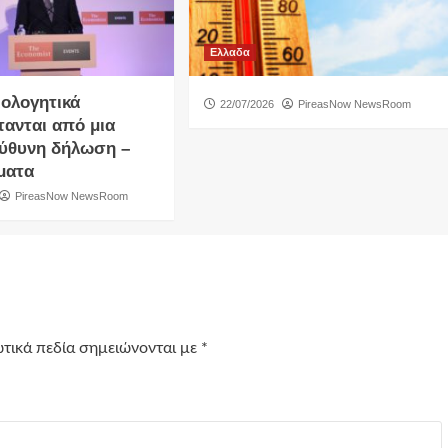
Ελλαδα
ιολογητικά
22/07/2026
PireasNow NewsRoom
τανται από μια
ύθυνη δήλωση –
ματα
PireasNow NewsRoom
τικά πεδία σημειώνονται με
*