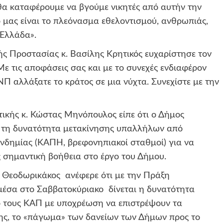
θα καταφέρουμε να βγούμε νικητές από αυτήν την
ο μας είναι το πλεόνασμα εθελοντισμού, ανθρωπιάς,
 Ελλάδα».
ής Προστασίας κ. Βασίλης Κρητικός
ευχαρίστησε τον
«Με τις αποφάσεις σας και με το συνεχές ενδιαφέρον
ΠΝΠ αλλάξατε το κράτος σε μια νύχτα. Συνεχίστε με την
τικής κ. Κώστας
Μηνόπουλος
είπε ότι ο Δήμος
ι τη δυνατότητα μετακίνησης υπαλλήλων από
ανδημίας (ΚΑΠΗ, βρεφονηπιακοί σταθμοί) για να
 σημαντική βοήθεια στο έργο του Δήμου.
.
Θεοδωρικάκος
ανέφερε ότι με την Πράξη
μέσα στο Σ
αββατοκύριακο δίνεται η δυνατότητα
ό τους ΚΑΠ με υποχρέωση να
επιστρέψουν τα
ης,
το
«
πάγωμα
»
των δανείων των Δήμων προς το