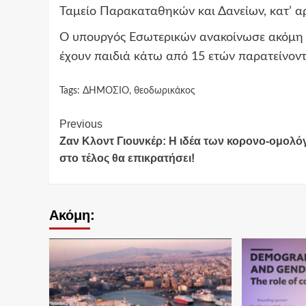
Ταμείο Παρακαταθηκών και Δανείων, κατ’ αρ
Ο
υπουργός Εσωτερικών
ανακοίνωσε ακόμη ό
έχουν παιδιά κάτω από 15 ετών παρατείνοντα
Tags:
ΔΗΜΟΣΙΟ
,
θεοδωρικάκος
Continue
Previous
Ζαν Κλοντ Γιουνκέρ: Η ιδέα των κορονο-ομολ
Reading
στο τέλος θα επικρατήσει!
Ακόμη: