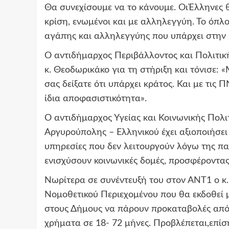
Θα συνεχίσουμε να το κάνουμε.
Οι
Έλληνες 
κρίση, ενωμένοι και με αλληλεγγύη. Το όπλ
αγάπης και αλληλεγγύης που υπάρχει στην
Ο
αντιδήμαρχος Περιβάλλοντος και Πολιτικ
κ.
Θεοδωρικάκο
για τη στήριξη και τόνισε: 
σας δείξατε ότι υπάρχει κράτος. Και με τις 
ίδια αποφασιστικότητα».
Ο α
ντιδήμ
αρχος Υγείας και Κοινωνικής Π
ολι
Αργυρούπολης – Ελληνικού έχει αξιοποιήσε
υπηρεσίες που δεν λειτουργούν λόγω της π
ενισχύσουν κοινωνικές δομές, προσφέροντας
Νωρίτερα
σε συνέντευξή
του στον ΑΝΤ1 ο κ
Νομοθετικού Περιεχ
ομένου που θα εκδοθεί 
στους Δήμους να πάρουν προκαταβολές απ
χρήματα σε 18- 72 μήνες. Προβλέπεται
,
επίσ