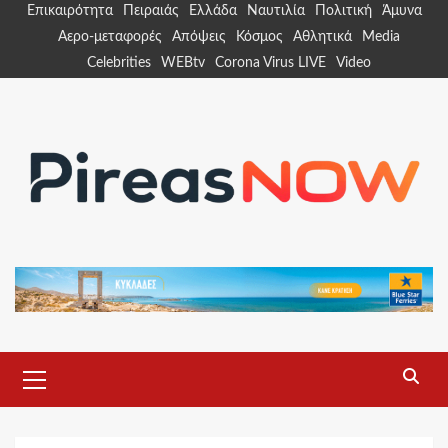
Skip
Επικαιρότητα
Πειραιάς
Ελλάδα
Ναυτιλία
Πολιτική
Άμυνα
to
Αερο-μεταφορές
Απόψεις
Κόσμος
Αθλητικά
Media
content
Celebrities
WEBtv
Corona Virus LIVE
Video
Primary
Menu