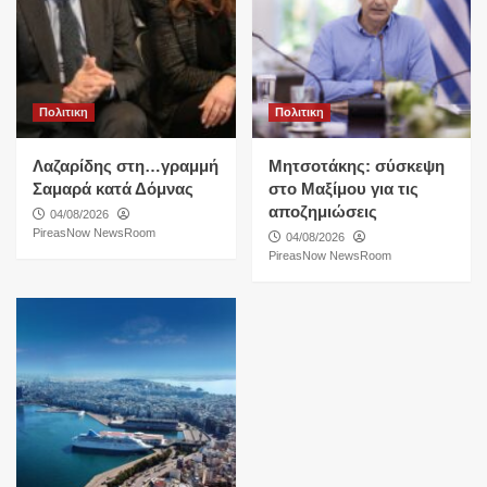
Πολιτικη
Πολιτικη
Λαζαρίδης στη…γραμμή
Μητσοτάκης: σύσκεψη
Σαμαρά κατά Δόμνας
στο Μαξίμου για τις
αποζημιώσεις
04/08/2026
PireasNow NewsRoom
04/08/2026
PireasNow NewsRoom