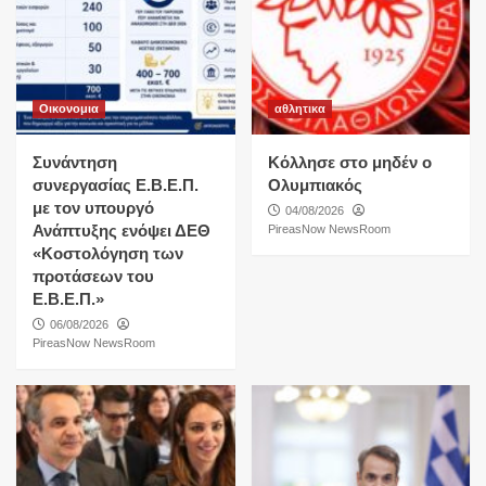
Οικονομια
αθλητικα
Συνάντηση
Κόλλησε στο μηδέν ο
συνεργασίας Ε.Β.Ε.Π.
Ολυμπιακός
με τον υπουργό
04/08/2026
Ανάπτυξης ενόψει ΔΕΘ
PireasNow NewsRoom
«Κοστολόγηση των
προτάσεων του
Ε.Β.Ε.Π.»
06/08/2026
PireasNow NewsRoom