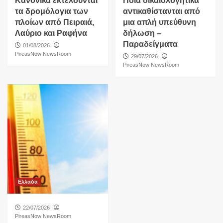
Κανονικά εκτελούνται
Ποια δικαιολογητικά
τα δρομόλογια των
αντικαθίστανται από
πλοίων από Πειραιά,
μια απλή υπεύθυνη
Λαύριο και Ραφήνα
δήλωση –
Παραδείγματα
01/08/2026
PireasNow NewsRoom
29/07/2026
PireasNow NewsRoom
Ελλαδα
22/07/2026
PireasNow NewsRoom