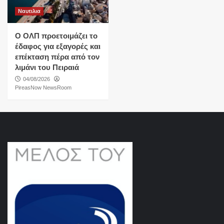
Ναυτιλια
O ΟΛΠ προετοιμάζει το
έδαφος για εξαγορές και
επέκταση πέρα από τον
λιμάνι του Πειραιά
04/08/2026
PireasNow NewsRoom