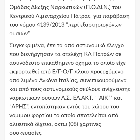
Ομάδας Δίωξης Ναρκωτικών (Π.Ο.ΔΙ.Ν.) του
Κεντρικού Λιμεναρχείου Πάτρας, για παράβαση
του νόμου 4139/2013 ”περί εξαρτησιογόνων
ουσιών”.
Συγκεκριμένα, έπειτα από αστυνομικό έλεγχο
που διενήργησαν τα στελέχη ΚΛ Πατρών σε
ασυνόδευτο επικαθήμενο όχημα το οποίο είχε
εκφορτωθεί από Ε/Γ-Ο/Γ πλοίο προερχόμενο
από λιμένα Ανκόνα Ιταλίας, συνεπικουρούμενα
και από τους αστυνομικούς σκύλους ανίχνευσης
ναρκωτικών ουσιών Λ.Σ.-ΕΛ.ΑΚΤ. ΄΄ΑΙΚ΄΄ και
”ΑΡΗΣ”, εντοπίστηκαν εντός του χώρου του
νόμιμου φορτίου το οποίο αποτελείται από
αλιευτικά δίχτυα, οκτώ (08) χάρτινες
συσκευασίες.