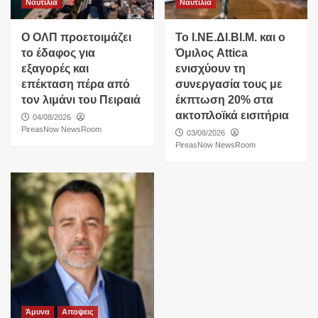
Ναυτιλια
Ναυτιλια
O ΟΛΠ προετοιμάζει
Το Ι.ΝΕ.ΔΙ.ΒΙ.Μ. και o
το έδαφος για
Όμιλος Attica
εξαγορές και
ενισχύουν τη
επέκταση πέρα από
συνεργασία τους με
τον λιμάνι του Πειραιά
έκπτωση 20% στα
ακτοπλοϊκά εισιτήρια
04/08/2026
PireasNow NewsRoom
03/08/2026
PireasNow NewsRoom
Άμυνα
Αποψεις