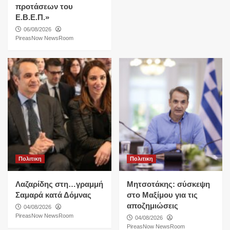
προτάσεων του
Ε.Β.Ε.Π.»
06/08/2026
PireasNow NewsRoom
Πολιτικη
Πολιτικη
Λαζαρίδης στη…γραμμή
Μητσοτάκης: σύσκεψη
Σαμαρά κατά Δόμνας
στο Μαξίμου για τις
αποζημιώσεις
04/08/2026
PireasNow NewsRoom
04/08/2026
PireasNow NewsRoom