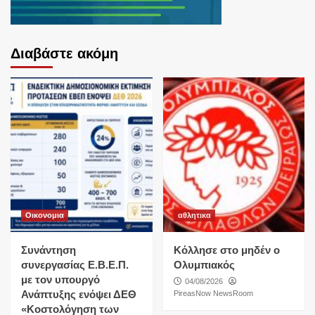
Διαβάστε ακόμη
Οικονομια
αθλητικα
Συνάντηση
Κόλλησε στο μηδέν ο
συνεργασίας Ε.Β.Ε.Π.
Ολυμπιακός
με τον υπουργό
04/08/2026
Ανάπτυξης ενόψει ΔΕΘ
PireasNow NewsRoom
«Κοστολόγηση των