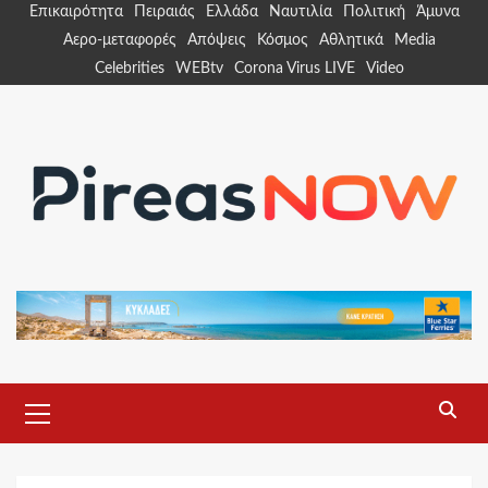
Skip
Επικαιρότητα
Πειραιάς
Ελλάδα
Ναυτιλία
Πολιτική
Άμυνα
to
Αερο-μεταφορές
Απόψεις
Κόσμος
Αθλητικά
Media
content
Celebrities
WEBtv
Corona Virus LIVE
Video
Primary
Menu