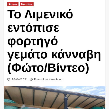
Άμυνα
Ναυτιλια
Το Λιμενικό
εντόπισε
φορτηγό
γεμάτο κάνναβη
(Φώτο/Βίντεο)
18/06/2021
PireasNow NewsRoom