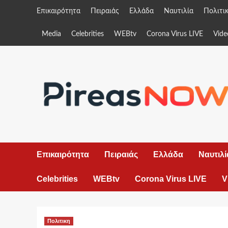
Skip
Επικαιρότητα
Πειραιάς
Ελλάδα
Ναυτιλία
Πολιτι
to
content
Media
Celebrities
WEBtv
Corona Virus LIVE
Vide
Επικαιρότητα
Πειραιάς
Ελλάδα
Ναυτιλί
Celebrities
WEBtv
Corona Virus LIVE
V
Πολιτικη