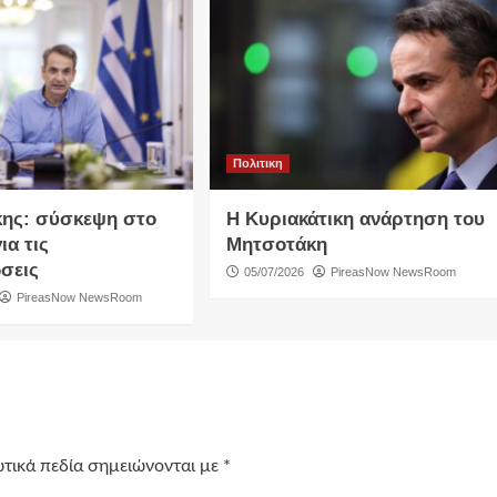
Πολιτικη
ης: σύσκεψη στο
Η Κυριακάτικη ανάρτηση του
ια τις
Μητσοτάκη
σεις
05/07/2026
PireasNow NewsRoom
PireasNow NewsRoom
τικά πεδία σημειώνονται με
*