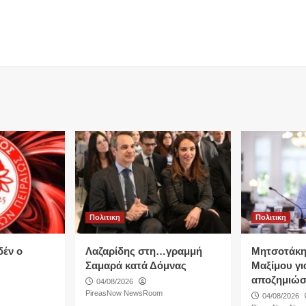
Πολιτικη
Πολιτικη
δέν ο
Λαζαρίδης στη…γραμμή
Μητσοτάκη
Σαμαρά κατά Δόμνας
Μαξίμου για
αποζημιώσ
04/08/2026
PireasNow NewsRoom
04/08/2026