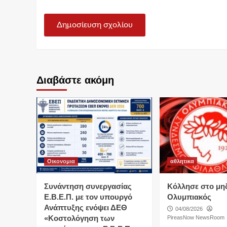
Διαβάστε ακόμη
Οικονομια
αθλητικα
Συνάντηση συνεργασίας
Κόλλησε στο μη
Ε.Β.Ε.Π. με τον υπουργό
Ολυμπιακός
Ανάπτυξης ενόψει ΔΕΘ
04/08/2026
«Κοστολόγηση των
PireasNow NewsRoom