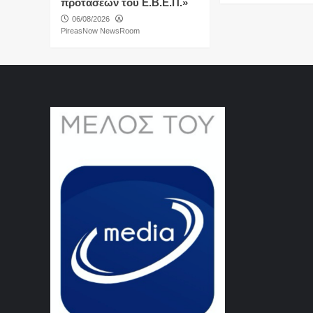
προτάσεων του Ε.Β.Ε.Π.»
06/08/2026
PireasNow NewsRoom