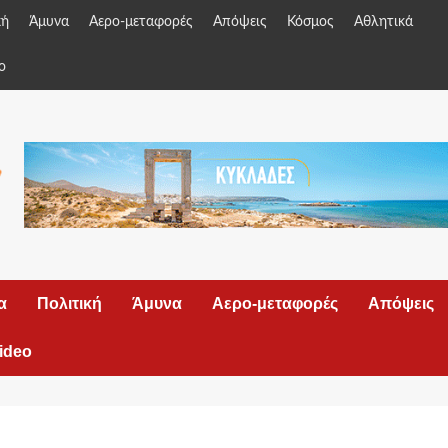
κή
Άμυνα
Αερο-μεταφορές
Απόψεις
Κόσμος
Αθλητικά
o
α
Πολιτική
Άμυνα
Αερο-μεταφορές
Απόψεις
ideo