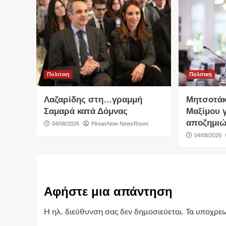
Πολιτικη
Πολιτικη
Λαζαρίδης στη…γραμμή
Μητσοτάκ
Σαμαρά κατά Δόμνας
Μαξίμου γ
αποζημιώ
04/08/2026
PireasNow NewsRoom
04/08/2026
Αφήστε μια απάντηση
Η ηλ. διεύθυνση σας δεν δημοσιεύεται.
Τα υποχρεω