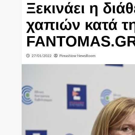
Ξεκινάει η διά
χαπιών κατά τη
FANTOMAS.G
27/01/2022
PireasNow NewsRoom