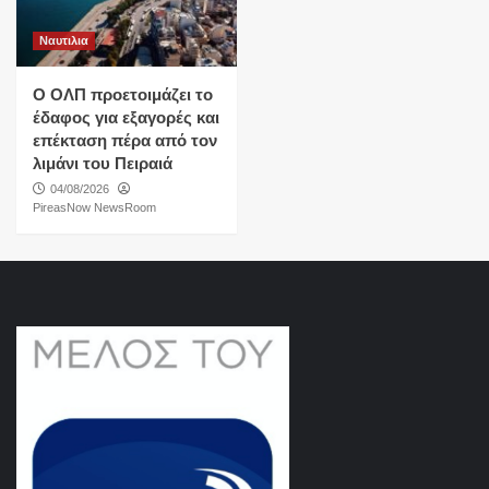
Ναυτιλια
O ΟΛΠ προετοιμάζει το
έδαφος για εξαγορές και
επέκταση πέρα από τον
λιμάνι του Πειραιά
04/08/2026
PireasNow NewsRoom