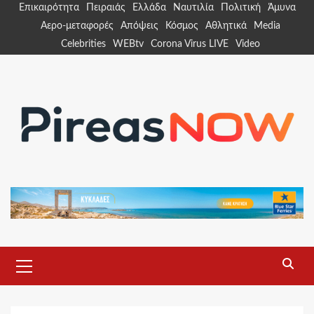
Skip
Επικαιρότητα
Πειραιάς
Ελλάδα
Ναυτιλία
Πολιτική
Άμυνα
to
Αερο-μεταφορές
Απόψεις
Κόσμος
Αθλητικά
Media
content
Celebrities
WEBtv
Corona Virus LIVE
Video
Primary
Menu