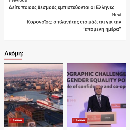
Continue
Previous
Δείτε ποιους θεσμούς εμπιστεύονται οι Ελληνες
Reading
Next
Κορονοϊός: ο πλανήτης ετοιμάζεται για την
“επόμενη ημέρα”
Ακόμη:
Ελλαδα
Ελλαδα