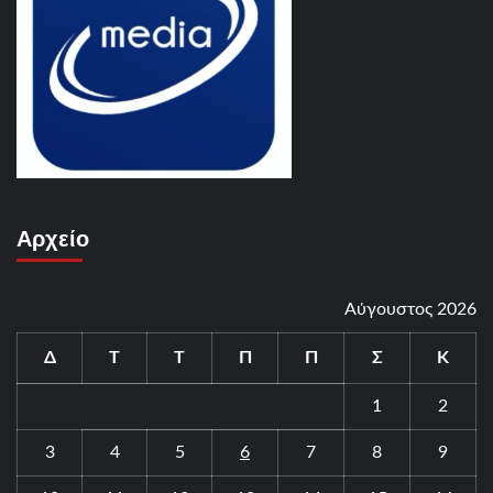
Αρχείο
Αύγουστος 2026
Δ
Τ
Τ
Π
Π
Σ
Κ
1
2
3
4
5
6
7
8
9