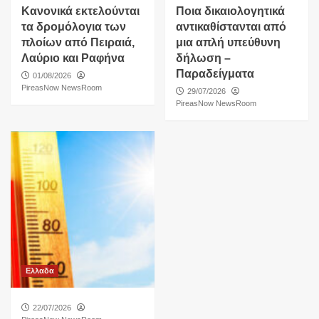
Κανονικά εκτελούνται
Ποια δικαιολογητικά
τα δρομόλογια των
αντικαθίστανται από
πλοίων από Πειραιά,
μια απλή υπεύθυνη
Λαύριο και Ραφήνα
δήλωση –
Παραδείγματα
01/08/2026
PireasNow NewsRoom
29/07/2026
PireasNow NewsRoom
Ελλαδα
22/07/2026