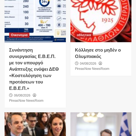
Οικονομια
αθλητικα
Συνάντηση
Κόλλησε στο μηδέν ο
συνεργασίας Ε.Β.Ε.Π.
Ολυμπιακός
με τον υπουργό
04/08/2026
Ανάπτυξης ενόψει ΔΕΘ
PireasNow NewsRoom
«Κοστολόγηση των
προτάσεων του
Ε.Β.Ε.Π.»
06/08/2026
PireasNow NewsRoom