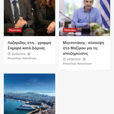
Πολιτικη
Πολιτικη
Λαζαρίδης στη…γραμμή
Μητσοτάκης: σύσκεψη
Σαμαρά κατά Δόμνας
στο Μαξίμου για τις
αποζημιώσεις
04/08/2026
PireasNow NewsRoom
04/08/2026
PireasNow NewsRoom