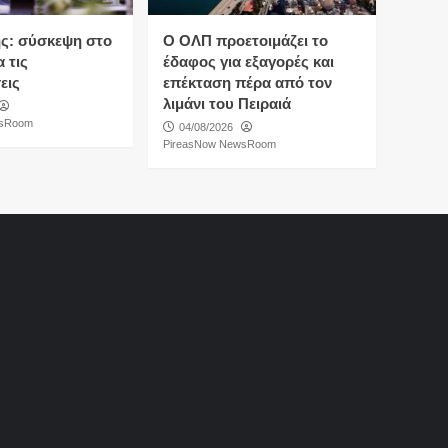
ς: σύσκεψη στο
O ΟΛΠ προετοιμάζει το
 τις
έδαφος για εξαγορές και
εις
επέκταση πέρα από τον
λιμάνι του Πειραιά
wsRoom
04/08/2026
PireasNow NewsRoom