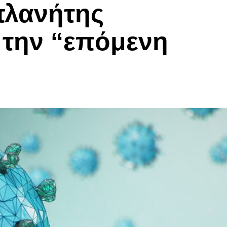
πλανήτης
α την “επόμενη