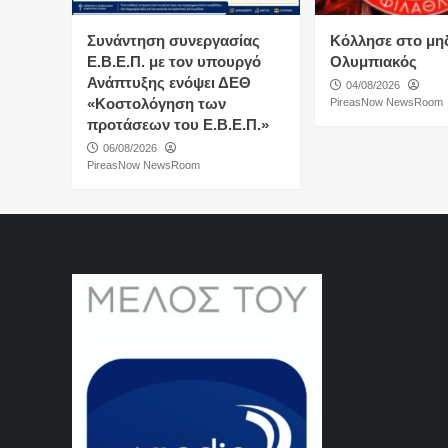
Συνάντηση συνεργασίας
Κόλλησε στο μη
Ε.Β.Ε.Π. με τον υπουργό
Ολυμπιακός
Ανάπτυξης ενόψει ΔΕΘ
04/08/2026
«Κοστολόγηση των
PireasNow NewsRoom
προτάσεων του Ε.Β.Ε.Π.»
06/08/2026
PireasNow NewsRoom