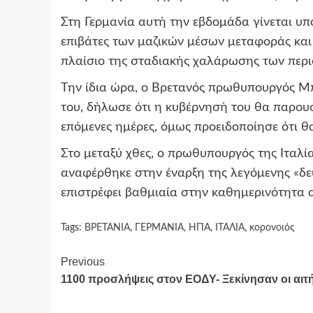
Στη Γερμανία αυτή την εβδομάδα γίνεται υ
επιβάτες των μαζικών μέσων μεταφοράς και
πλαίσιο της σταδιακής χαλάρωσης των περι
Την ίδια ώρα, ο Βρετανός πρωθυπουργός Μ
του, δήλωσε ότι η κυβέρνησή του θα παρουσ
επόμενες ημέρες, όμως προειδοποίησε ότι θ
Στο μεταξύ χθες, ο πρωθυπουργός της Ιταλί
αναφέρθηκε στην έναρξη της λεγόμενης «δε
επιστρέφει βαθμιαία στην καθημερινότητα 
Tags:
ΒΡΕΤΑΝΙΑ
,
ΓΕΡΜΑΝΙΑ
,
ΗΠΑ
,
ΙΤΑΛΙΑ
,
κορονοιός
Continue
Previous
1100 προσλήψεις στον ΕΟΔΥ- Ξεκίνησαν οι αιτ
Reading