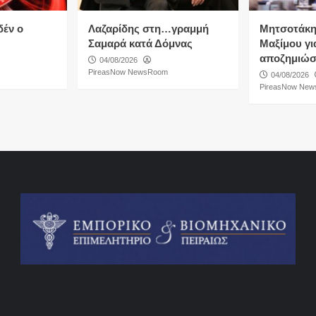
δέν ο
Λαζαρίδης στη…γραμμή
Μητσοτάκη
Σαμαρά κατά Δόμνας
Μαξίμου για
αποζημιώσ
04/08/2026
PireasNow NewsRoom
04/08/2026
PireasNow Ne