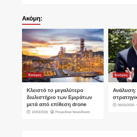
Ακόμη:
Κοσμος
Κοσμος
Κλειστό το μεγαλύτερο
Ανάλυση:
διυλιστήριο των Εμιράτων
στρατηγι
μετά από επίθεση drone
06/03/2026
10/03/2026
PireasNow NewsRoom