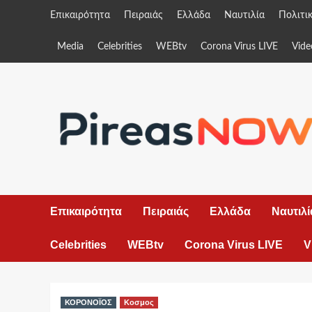
Skip
Επικαιρότητα
Πειραιάς
Ελλάδα
Ναυτιλία
Πολιτι
to
content
Media
Celebrities
WEBtv
Corona Virus LIVE
Vide
Επικαιρότητα
Πειραιάς
Ελλάδα
Ναυτιλί
Celebrities
WEBtv
Corona Virus LIVE
V
ΚΟΡΟΝΟΪΟΣ
Κοσμος