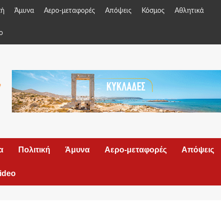
κή
Άμυνα
Αερο-μεταφορές
Απόψεις
Κόσμος
Αθλητικά
o
α
Πολιτική
Άμυνα
Αερο-μεταφορές
Απόψεις
ideo