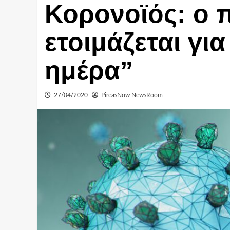
Κορονοϊός: ο 
ετοιμάζεται γι
ημέρα”
27/04/2020
PireasNow NewsRoom