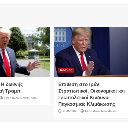
Κοσμος
 Η διεθνής
Επίθεση στο Ιράν:
κή Τραμπ
Στρατιωτικοί, Οικονομικοί και
Γεωπολιτικοί Κίνδυνοι
PireasNow NewsRoom
Παγκόσμιας Κλιμάκωσης
28/02/2026
PireasNow NewsRoom