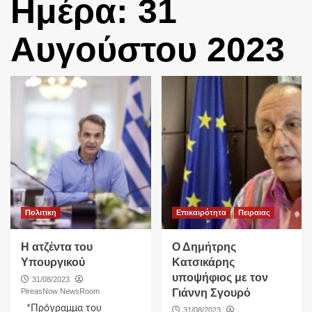
Ημέρα:
31
Αυγούστου 2023
Πολιτικη
Επικαιρότητα
Πειραιας
Η ατζέντα του
Ο Δημήτρης
Υπουργικού
Κατσικάρης
υποψήφιος με τον
31/08/2023
PireasNow NewsRoom
Γιάννη Σγουρό
*Πρόγραμμα του
31/08/2023