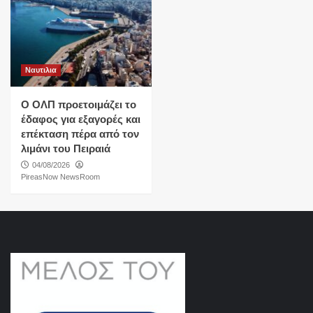
Ναυτιλια
O ΟΛΠ προετοιμάζει το
έδαφος για εξαγορές και
επέκταση πέρα από τον
λιμάνι του Πειραιά
04/08/2026
PireasNow NewsRoom