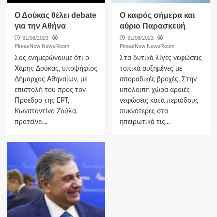
Ο Δούκας θέλει debate
Ο καιρός σήμερα και
για την Αθήνα
αύριο Παρασκευή
31/08/2023
31/08/2023
PireasNow NewsRoom
PireasNow NewsRoom
Σας ενημερώνουμε ότι ο
Στα δυτικά λίγες νεφώσεις
Χάρης Δούκας, υποψήφιος
τοπικά αυξημένες με
Δήμαρχος Αθηναίων, με
σποραδικές βροχές. Στην
επιστολή του προς τον
υπόλοιπη χώρα αραιές
Πρόεδρο της ΕΡΤ,
νεφώσεις κατά περιόδους
Κωνσταντίνο Ζούλα,
πυκνότερες στα
προτείνει...
ηπειρωτικά τις...