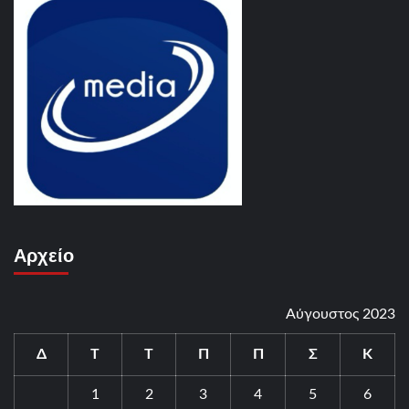
Αρχείο
Αύγουστος 2023
Δ
Τ
Τ
Π
Π
Σ
Κ
1
2
3
4
5
6