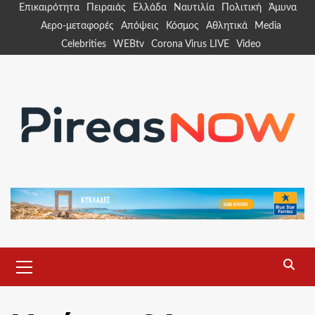
Skip
Επικαιρότητα
Πειραιάς
Ελλάδα
Ναυτιλία
Πολιτική
Άμυνα
to
Αερο-μεταφορές
Απόψεις
Κόσμος
Αθλητικά
Media
content
Celebrities
WEBtv
Corona Virus LIVE
Video
Primary
Menu