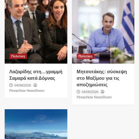
Πολιτικη
Πολιτικη
Λαζαρίδης στη…γραμμή
Μητσοτάκης: σύσκεψη
Σαμαρά κατά Δόμνας
στο Μαξίμου για τις
αποζημιώσεις
04/08/2026
PireasNow NewsRoom
04/08/2026
PireasNow NewsRoom