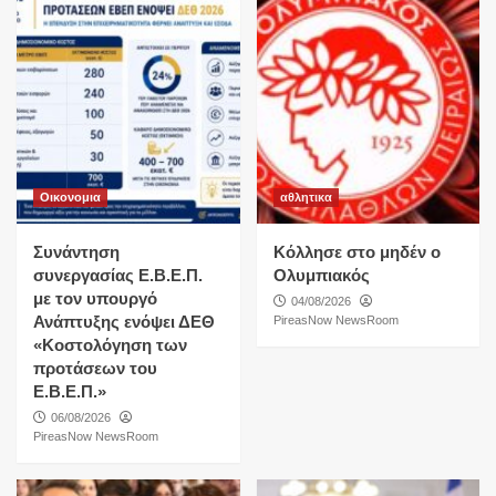
Οικονομια
αθλητικα
Συνάντηση
Κόλλησε στο μηδέν ο
συνεργασίας Ε.Β.Ε.Π.
Ολυμπιακός
με τον υπουργό
04/08/2026
Ανάπτυξης ενόψει ΔΕΘ
PireasNow NewsRoom
«Κοστολόγηση των
προτάσεων του
Ε.Β.Ε.Π.»
06/08/2026
PireasNow NewsRoom