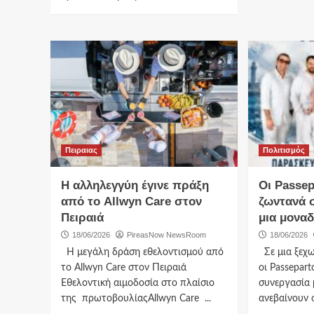
Πειραιας
Πολιτισμός
Η αλληλεγγύη έγινε πράξη
Οι Passep
από το Allwyn Care στον
ζωντανά 
Πειραιά
μια μοναδ
18/06/2026
PireasNow NewsRoom
18/06/2026
H μεγάλη δράση εθελοντισμού από
Σε μια ξεχω
το Allwyn Care στον Πειραιά
οι Passepart
Εθελοντική αιμοδοσία στο πλαίσιο
συνεργασία 
της πρωτοβουλίαςAllwyn Care ...
ανεβαίνουν σ