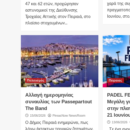
χαρά της σ
47 και 62 ετών, προχώρησαν
πραγματοπο
αστυνομικοί της Διεύθυνσης
Ιουνίου, στο.
Τροχαίας Αττικής στον Πειραιά, στο
πλαίσιο στοχευμένων...
Πολιτισμός
Πειραιας
Aλλαγή ημερομηνίας
PADEL FE
συναυλίας των Passepartout
Μεγάλη γ
The Band
στην πλα
21 Ιουνίο
15/06/2026
PireasNow NewsRoom
13/06/2026
Ο Δήμος Πειραιά ενημερώνει, πως
λόγω έκτακτων τεχνικών ζητημάτων,
Σε ένα ανο