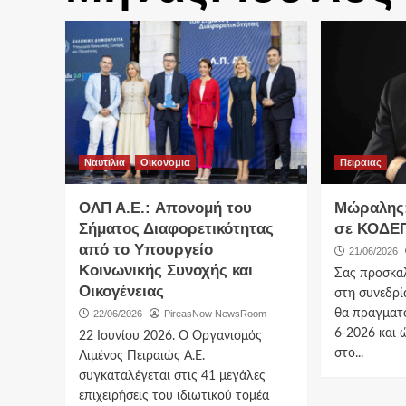
Ναυτιλια
Οικονομια
Πειραιας
ΟΛΠ Α.Ε.: Απονομή του
Μώραλης:
Σήματος Διαφορετικότητας
σε ΚΟΔΕ
από το Υπουργείο
21/06/2026
Κοινωνικής Συνοχής και
Σας προσκα
Οικογένειας
στη συνεδρί
θα πραγματο
22/06/2026
PireasNow NewsRoom
6-2026 και 
22 Ιουνίου 2026. Ο Οργανισμός
στο...
Λιμένος Πειραιώς Α.Ε.
συγκαταλέγεται στις 41 μεγάλες
επιχειρήσεις του ιδιωτικού τομέα