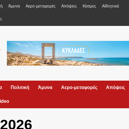
κή
Άμυνα
Αερο-μεταφορές
Απόψεις
Κόσμος
Αθλητικά
o
α
Πολιτική
Άμυνα
Αερο-μεταφορές
Απόψεις
ideo
 2026