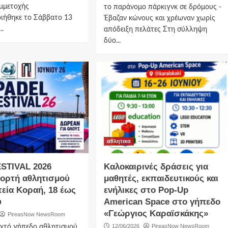
υμμετοχής
το παράνομο πάρκιγνκ σε δρόμους -
ιήθηκε το Σάββατο 13
Έβαζαν κώνους και χρέωναν χωρίς
..
απόδειξη πελάτες Στη σύλληψη
δύο...
αθλητικα
STIVAL 2026
Καλοκαιρινές δράσεις για
ιορτή αθλητισμού
μαθητές, εκπαιδευτικούς και
τεία Κοραή, 18 έως
ενήλικες στο Pop-Up
υ
American Space στο γήπεδο
«Γεώργιος Καραϊσκάκης»
PireasNow NewsRoom
12/06/2026
PireasNow NewsRoom
ιχτό γήπεδο αθλητισμού