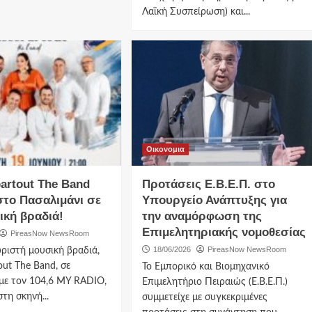
Λαϊκή Συσπείρωση) και...
Οικονομια
artout The Band
Προτάσεις Ε.Β.Ε.Π. στο
στο Πασαλιμάνι σε
Υπουργείο Ανάπτυξης για
ική βραδιά!
την αναμόρφωση της
Επιμελητηριακής νομοθεσίας
PireasNow NewsRoom
18/06/2026
PireasNow NewsRoom
ριστή μουσική βραδιά,
out The Band, σε
Το Εμπορικό και Βιομηχανικό
με τον 104,6 MY RADIO,
Επιμελητήριο Πειραιώς (Ε.Β.Ε.Π.)
τη σκηνή...
συμμετείχε με συγκεκριμένες