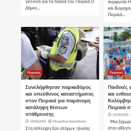
γειτονιά για τα παιδιά του Πειραιά Ο
συμφωνία 
Δήμος...
και Βιομηχα
Πειραιά...
Πειραιας
Πειραιας
Συνελήφθησαν παρκαδόρος
Παιδικές
και υπεύθυνος καταστήματος
και ενθου
στον Πειραιά για παράνομη
Κολύμβησ
κατάληψη θέσεων
Πειραιά 
στάθμευσης
15/06/2026
15/06/2026
PireasNow NewsRoom
Μια ξεχωρι
στον αθλητι
Στη σύλληψη δύο ατόμων, ηλικίας