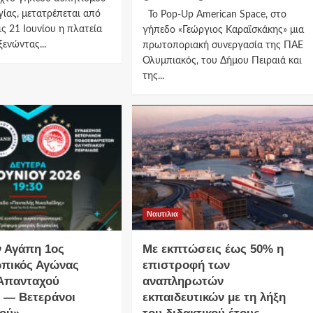
ίας, μετατρέπεται από
Το Pop-Up American Space, στο
ις 21 Ιουνίου η πλατεία
γήπεδο «Γεώργιος Καραϊσκάκης» μια
ξενώντας...
πρωτοποριακή συνεργασία της ΠΑΕ
Ολυμπιακός, του Δήμου Πειραιά και
της...
Ναυτιλια
ν Αγάπη 1ος
Με εκπτώσεις έως 50% η
πικός Αγώνας
επιστροφή των
Απανταχού
αναπληρωτών
 — Βετεράνοι
εκπαιδευτικών με τη λήξη