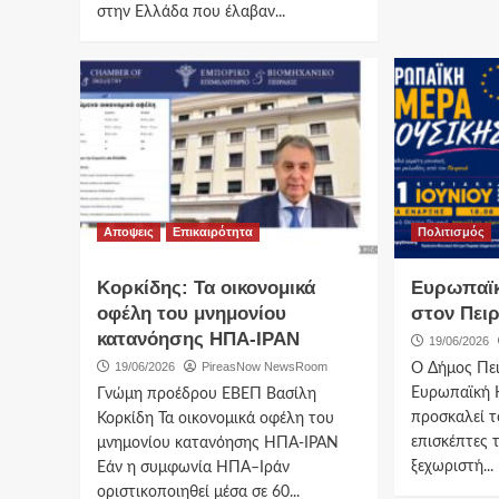
στην Ελλάδα που έλαβαν...
Αποψεις
Επικαιρότητα
Πολιτισμός
Κορκίδης: Τα οικονομικά
Ευρωπαϊκ
οφέλη του μνημονίου
στον Πει
κατανόησης ΗΠΑ-ΙΡΑΝ
19/06/2026
19/06/2026
PireasNow NewsRoom
Ο Δήμος Πει
Ευρωπαϊκή 
Γνώμη προέδρου ΕΒΕΠ Βασίλη
προσκαλεί τ
Κορκίδη Τα οικονομικά οφέλη του
επισκέπτες 
μνημονίου κατανόησης ΗΠΑ-ΙΡΑΝ
ξεχωριστή...
Εάν η συμφωνία ΗΠΑ–Ιράν
οριστικοποιηθεί μέσα σε 60...