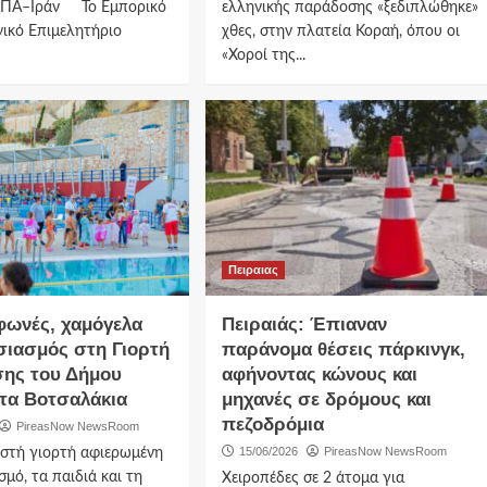
ΗΠΑ–Ιράν Το Εμπορικό
ελληνικής παράδοσης «ξεδιπλώθηκε»
νικό Επιμελητήριο
χθες, στην πλατεία Κοραή, όπου οι
«Χοροί της...
Πειραιας
 φωνές, χαμόγελα
Πειραιάς: Έπιαναν
σιασμός στη Γιορτή
παράνομα θέσεις πάρκινγκ,
ης του Δήμου
αφήνοντας κώνους και
στα Βοτσαλάκια
μηχανές σε δρόμους και
πεζοδρόμια
PireasNow NewsRoom
15/06/2026
PireasNow NewsRoom
στή γιορτή αφιερωμένη
σμό, τα παιδιά και τη
Χειροπέδες σε 2 άτομα για