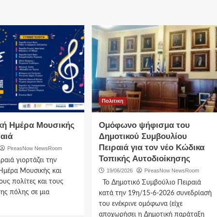
Πολιτικη
ή Ημέρα Μουσικής
Ομόφωνο ψήφισμα του
ραιά
Δημοτικού Συμβουλίου
Πειραιά για τον νέο Κώδικα
PireasNow NewsRoom
Τοπικής Αυτοδιοίκησης
ραιά γιορτάζει την
Ημέρα Μουσικής και
19/06/2026
PireasNow NewsRoom
ους πολίτες και τους
Το Δημοτικό Συμβούλιο Πειραιά
της πόλης σε μια
κατά την 19η/15-6-2026 συνεδρίασή
του ενέκρινε ομόφωνα (είχε
αποχωρήσει η Δημοτική παράταξη