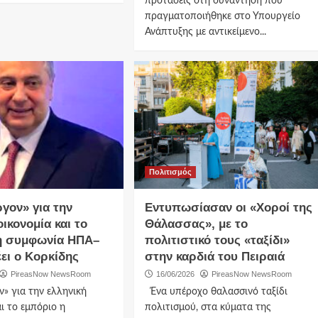
προτάσεις στη συνάντηση που
πραγματοποιήθηκε στο Υπουργείο
Ανάπτυξης με αντικείμενο...
Πολιτισμός
γον» για την
Εντυπωσίασαν οι «Χοροί της
οικονομία και το
Θάλασσας», με το
η συμφωνία ΗΠΑ–
πολιτιστικό τους «ταξίδι»
λέει ο Κορκίδης
στην καρδιά του Πειραιά
PireasNow NewsRoom
16/06/2026
PireasNow NewsRoom
ν» για την ελληνική
Ένα υπέροχο θαλασσινό ταξίδι
αι το εμπόριο η
πολιτισμού, στα κύματα της