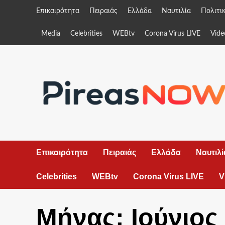
Skip
Επικαιρότητα
Πειραιάς
Ελλάδα
Ναυτιλία
Πολιτι
to
content
Media
Celebrities
WEBtv
Corona Virus LIVE
Vide
Επικαιρότητα
Πειραιάς
Ελλάδα
Ναυτιλί
Celebrities
WEBtv
Corona Virus LIVE
V
Μήνας:
Ιούνιος