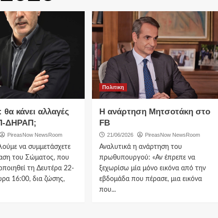
Πολιτικη
 θα κάνει αλλαγές
Η ανάρτηση Μητσοτάκη στο
Π-ΔΗΡΑΠ;
FB
PireasNow NewsRoom
21/06/2026
PireasNow NewsRoom
λούμε να συμμετάσχετε
Αναλυτικά η ανάρτηση του
αση του Σώματος, που
πρωθυπουργού: «Αν έπρεπε να
ποιηθεί τη Δευτέρα 22-
ξεχωρίσω μία μόνο εικόνα από την
ώρα 16:00, δια ζώσης,
εβδομάδα που πέρασε, μια εικόνα
που...