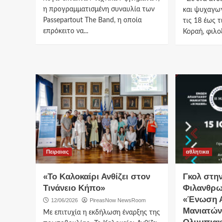
η προγραμματισμένη συναυλία των
και ψυχαγωγ
Passepartout The Band, η οποία
τις 18 έως τ
επρόκειτο να...
Κοραή, φιλο
Πειραιας
αθλητικα
«Το Καλοκαίρι Ανθίζει στον
Γκολ στη
Τινάνειο Κήπο»
Φιλανθρω
«Ένωση 
12/06/2026
PireasNow NewsRoom
Μανιατών
Με επιτυχία η εκδήλωση έναρξης της