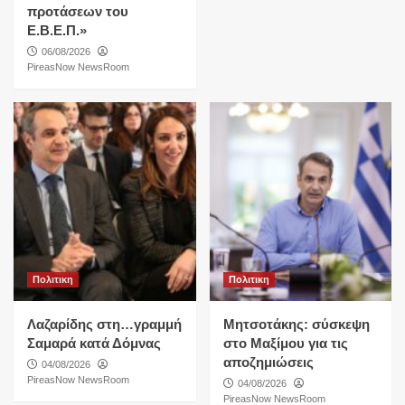
προτάσεων του
Ε.Β.Ε.Π.»
06/08/2026
PireasNow NewsRoom
Πολιτικη
Πολιτικη
Λαζαρίδης στη…γραμμή
Μητσοτάκης: σύσκεψη
Σαμαρά κατά Δόμνας
στο Μαξίμου για τις
αποζημιώσεις
04/08/2026
PireasNow NewsRoom
04/08/2026
PireasNow NewsRoom