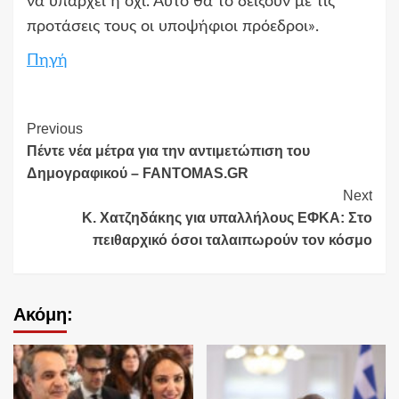
να υπάρχει ή όχι. Αυτό θα το δείξουν με τις
προτάσεις τους οι υποψήφιοι πρόεδροι».
Πηγή
Continue
Previous
Πέντε νέα μέτρα για την αντιμετώπιση του
Reading
Δημογραφικού – FANTOMAS.GR
Next
Κ. Χατζηδάκης για υπαλλήλους ΕΦΚΑ: Στο
πειθαρχικό όσοι ταλαιπωρούν τον κόσμο
Ακόμη: