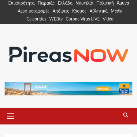
Skip
Επικαιρότητα
Πειραιάς
Ελλάδα
Ναυτιλία
Πολιτική
Άμυνα
to
Αερο-μεταφορές
Απόψεις
Κόσμος
Αθλητικά
Media
content
Celebrities
WEBtv
Corona Virus LIVE
Video
Primary
Menu