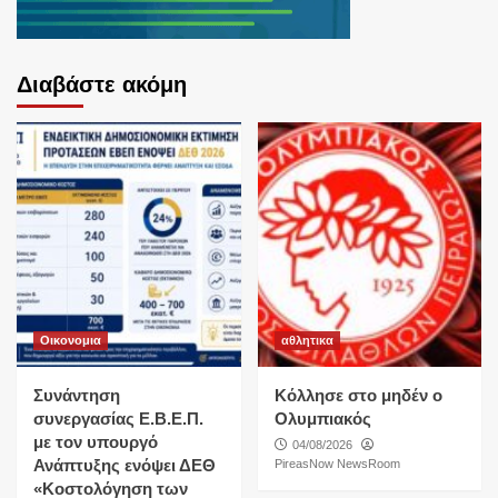
Διαβάστε ακόμη
Οικονομια
αθλητικα
Συνάντηση
Κόλλησε στο μηδέν ο
συνεργασίας Ε.Β.Ε.Π.
Ολυμπιακός
με τον υπουργό
04/08/2026
Ανάπτυξης ενόψει ΔΕΘ
PireasNow NewsRoom
«Κοστολόγηση των