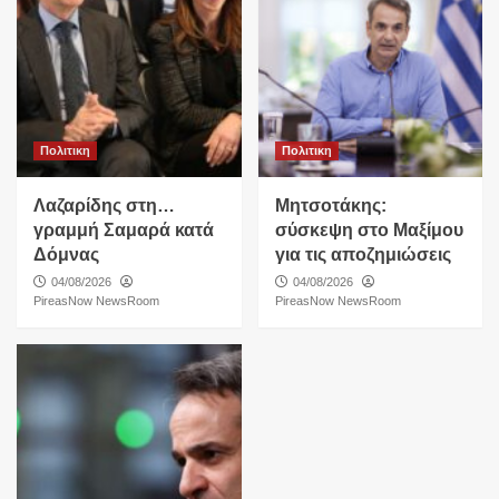
Πολιτικη
Πολιτικη
Λαζαρίδης στη…
Μητσοτάκης:
γραμμή Σαμαρά κατά
σύσκεψη στο Μαξίμου
Δόμνας
για τις αποζημιώσεις
04/08/2026
04/08/2026
PireasNow NewsRoom
PireasNow NewsRoom