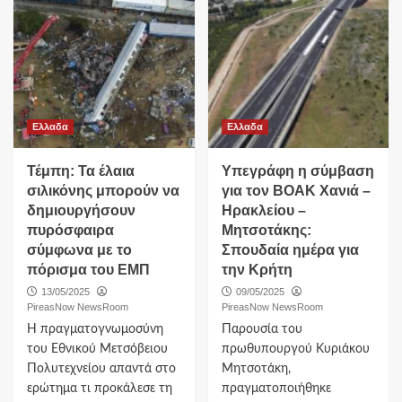
Ελλαδα
Ελλαδα
Τέμπη: Τα έλαια
Υπεγράφη η σύμβαση
σιλικόνης μπορούν να
για τον ΒΟΑΚ Χανιά –
δημιουργήσουν
Ηρακλείου –
πυρόσφαιρα
Μητσοτάκης:
σύμφωνα με το
Σπουδαία ημέρα για
πόρισμα του ΕΜΠ
την Κρήτη
13/05/2025
09/05/2025
PireasNow NewsRoom
PireasNow NewsRoom
Η πραγματογνωμοσύνη
Παρουσία του
του Εθνικού Μετσόβειου
πρωθυπουργού Κυριάκου
Πολυτεχνείου απαντά στο
Μητσοτάκη,
ερώτημα τι προκάλεσε τη
πραγματοποιήθηκε