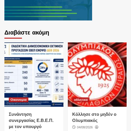
Διαβάστε ακόμη
Οικονομια
αθλητικα
Συνάντηση
Κόλλησε στο μηδέν ο
συνεργασίας Ε.Β.Ε.Π.
Ολυμπιακός
με τον υπουργό
04/08/2026