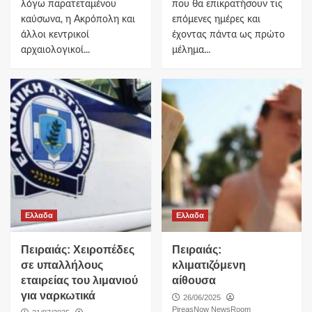
λόγω παρατεταμένου
που θα επικρατήσουν τις
καύσωνα, η Ακρόπολη και
επόμενες ημέρες και
άλλοι κεντρικοί
έχοντας πάντα ως πρώτο
αρχαιολογικοί...
μέλημα...
Ελλαδα
Ελλαδα
Πειραιάς: Χειροπέδες
Πειραιάς:
σε υπαλλήλους
κλιματιζόμενη
εταιρείας του λιμανιού
αίθουσα
για ναρκωτικά
26/06/2025
PireasNow NewsRoom