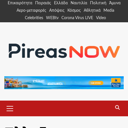
Skip
Επικαιρότητα
Πειραιάς
Ελλάδα
Ναυτιλία
Πολιτική
Άμυνα
to
Αερο-μεταφορές
Απόψεις
Κόσμος
Αθλητικά
Media
content
Celebrities
WEBtv
Corona Virus LIVE
Video
Primary
Menu