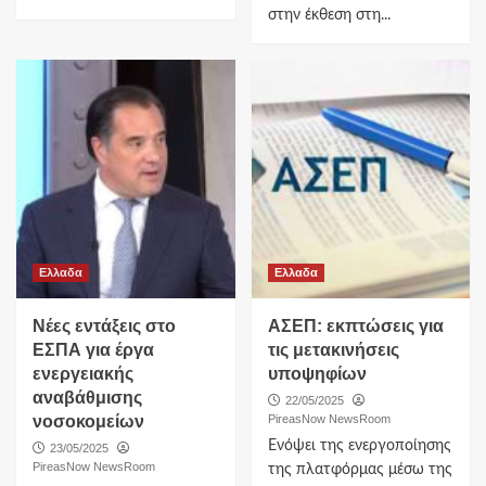
στην έκθεση στη...
Ελλαδα
Ελλαδα
Νέες εντάξεις στο
ΑΣΕΠ: εκπτώσεις για
ΕΣΠΑ για έργα
τις μετακινήσεις
ενεργειακής
υποψηφίων
αναβάθμισης
22/05/2025
νοσοκομείων
PireasNow NewsRoom
Ενόψει της ενεργοποίησης
23/05/2025
PireasNow NewsRoom
της πλατφόρμας μέσω της