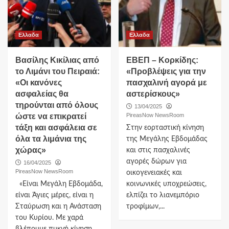
Ελλαδα
Ελλαδα
Βασίλης Κικίλιας από
ΕΒΕΠ – Κορκίδης:
το Λιμάνι του Πειραιά:
«Προβλέψεις για την
«Οι κανόνες
πασχαλινή αγορά με
ασφαλείας θα
αστερίσκους»
τηρούνται από όλους
13/04/2025
ώστε να επικρατεί
PireasNow NewsRoom
τάξη και ασφάλεια σε
Στην εορταστική κίνηση
όλα τα λιμάνια της
της Μεγάλης Εβδομάδας
χώρας»
και στις πασχαλινές
αγορές δώρων για
16/04/2025
PireasNow NewsRoom
οικογενειακές και
«Είναι Μεγάλη Εβδομάδα,
κοινωνικές υποχρεώσεις,
είναι Άγιες μέρες, είναι η
ελπίζει το λιανεμπόριο
Σταύρωση και η Ανάσταση
τροφίμων,...
του Κυρίου. Με χαρά
βλέπουμε πυκνή κίνηση...