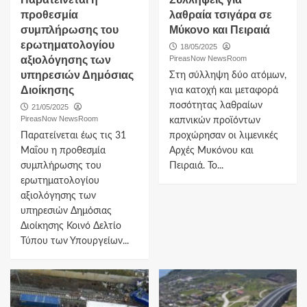
προθεσμία
λαθραία τσιγάρα σε
συμπλήρωσης του
Μύκονο και Πειραιά
ερωτηματολογίου
18/05/2025
αξιολόγησης των
PireasNow NewsRoom
υπηρεσιών Δημόσιας
Στη σύλληψη δύο ατόμων,
Διοίκησης
για κατοχή και μεταφορά
ποσότητας λαθραίων
21/05/2025
PireasNow NewsRoom
καπνικών προϊόντων
Παρατείνεται έως τις 31
προχώρησαν οι λιμενικές
Μαΐου η προθεσμία
Αρχές Μυκόνου και
συμπλήρωσης του
Πειραιά. Το...
ερωτηματολογίου
αξιολόγησης των
υπηρεσιών Δημόσιας
Διοίκησης Κοινό Δελτίο
Τύπου των Υπουργείων...