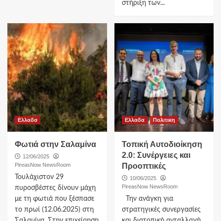
στήριξη των...
Ελλαδα
Ελλαδα
Πολιτικη
Φωτιά στην Σαλαμίνα
Τοπική Αυτοδιοίκηση
2.0: Συνέργειες και
12/06/2025
PireasNow NewsRoom
Πρoοπτικές
Τουλάχιστον 29
10/06/2025
PireasNow NewsRoom
πυροσβέστες δίνουν μάχη
με τη φωτιά που ξέσπασε
Την ανάγκη για
το πρωί (12.06.2025) στη
στρατηγικές συνεργασίες
Σαλαμίνα. Στην επιχείρηση
και διατοπική ανταλλαγή