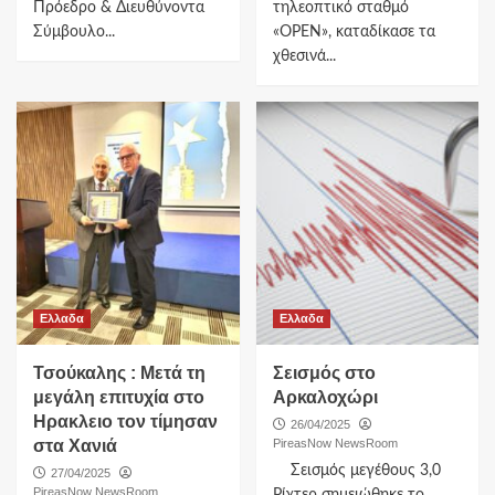
Πρόεδρο & Διευθύνοντα
τηλεοπτικό σταθμό
Σύμβουλο...
«OPEN», καταδίκασε τα
χθεσινά...
Ελλαδα
Ελλαδα
Τσούκαλης : Μετά τη
Σεισμός στο
μεγάλη επιτυχία στο
Αρκαλοχώρι
Ηρακλειο τον τίμησαν
26/04/2025
στα Χανιά
PireasNow NewsRoom
Σεισμός μεγέθους 3,0
27/04/2025
PireasNow NewsRoom
Ρίχτερ σημειώθηκε το