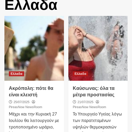
Ελλαδα
Ελλαδα
Ελλαδα
Ακρόπολη: πότε θα
Καύσωνας: όλα τα
είναι κλειστή
μέτρα προστασίας
25/07/2025
21/07/2025
PireasNow NewsRoom
PireasNow NewsRoom
Μέχρι και την Κυριακή 27
Το Υπουργείο Υγείας λόγω
Ιουλίου θα λειτουργούν με
των παρατεταμένων
τροποποιημένο ωράριο,
υψηλών θερμοκρασιών