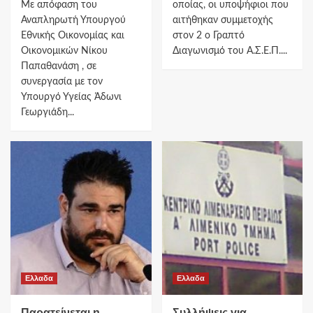
Με απόφαση του
οποίας, οι υποψήφιοι που
Αναπληρωτή Υπουργού
αιτήθηκαν συμμετοχής
Εθνικής Οικονομίας και
στον 2 ο Γραπτό
Οικονομικών Νίκου
Διαγωνισμό του Α.Σ.Ε.Π....
Παπαθανάση , σε
συνεργασία με τον
Υπουργό Υγείας Άδωνι
Γεωργιάδη...
Ελλαδα
Ελλαδα
Παρατείνεται η
Συλλήψεις για