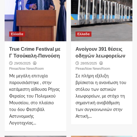
Ελλαδα
Ελλαδα
True Crime Festival με
Ανοίγουν 391 θέσεις
Γ Τσούκαλη-Πανούση
οδηγών λεωφορείων
29/05/2025
28/05/2025
PireasNow NewsRoom
PireasNow NewsRoom
Με μεγάλη επιτυχία
Σε πλήρη εξέλιξη
παρουσιάστηκε , στην
βρίσκεται η ανανέωση του
κατάμεστη αίθουσα Ρήγας
στόλου των αστικών
Φεραίος του Πολεμικού
λεωφορείων, με στόχο τη
Μουσείου, στο πλαίσιο
σημαντική αναβάθμιση
του 6ου Φεστιβάλ
των συγκοινωνιών στην
Αστυνομικής
Αττική,...
Λογοτεχνίας...