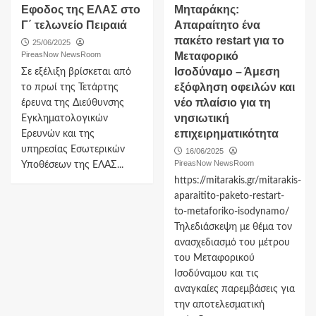
Εφοδος της ΕΛΑΣ στο
Μηταράκης:
Γ΄ τελωνείο Πειραιά
Απαραίτητο ένα
πακέτο restart για το
25/06/2025
PireasNow NewsRoom
Μεταφορικό
Ισοδύναμο – Άμεση
Σε εξέλιξη βρίσκεται από
εξόφληση οφειλών και
το πρωί της Τετάρτης
νέο πλαίσιο για τη
έρευνα της Διεύθυνσης
νησιωτική
Εγκληματολογικών
επιχειρηματικότητα
Ερευνών και της
υπηρεσίας Εσωτερικών
16/06/2025
PireasNow NewsRoom
Υποθέσεων της ΕΛΑΣ...
https://mitarakis.gr/mitarakis-
aparaitito-paketo-restart-
to-metaforiko-isodynamo/
Τηλεδιάσκεψη με θέμα τον
ανασχεδιασμό του μέτρου
του Μεταφορικού
Ισοδύναμου και τις
αναγκαίες παρεμβάσεις για
την αποτελεσματική