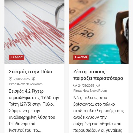
Ελλαδα
Ελλαδα
Σεισμός στην Πύλο
Ζέστη: ποιους
πειράζει περισσότερο
27/05/2025
PireasNow NewsRoom
24/05/2025
PireasNow NewsRoom
Σεισμός 4,2 Ρίχτερ
σημειώθηκε στις 19.50 την
Νέες μελέτες, που
Τρίτη (27/5) στην Πύλο.
βρίσκονται στο τελικό
Σύμφωνα με την
στάδιο ολοκλήρωσής τους
αναθεωρημένη λύση του
αναδεικνύουν την
Γεωδυναμικού
αυξημένη ευαισθησία που
Ινστιτούτου, το...
παρουσιάζουν οι γυναίκες