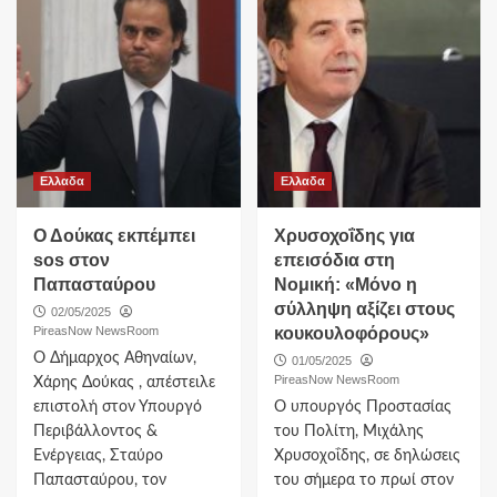
Ελλαδα
Ελλαδα
Ο Δούκας εκπέμπει
Χρυσοχοΐδης για
sos στον
επεισόδια στη
Παπασταύρου
Νομική: «Μόνο η
σύλληψη αξίζει στους
02/05/2025
PireasNow NewsRoom
κουκουλοφόρους»
Ο Δήμαρχος Αθηναίων,
01/05/2025
PireasNow NewsRoom
Χάρης Δούκας , απέστειλε
επιστολή στον Υπουργό
Ο υπουργός Προστασίας
Περιβάλλοντος &
του Πολίτη, Μιχάλης
Ενέργειας, Σταύρο
Χρυσοχοΐδης, σε δηλώσεις
Παπασταύρου, τον
του σήμερα το πρωί στον