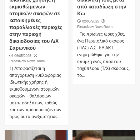
εκμισθώμενων
από καταδίωξη στην
ατομικών σκαφών σε
Κω
κατοικημένες
02/05/2025
παραλλιακές περιοχές
PireasNow NewsRoom
στην περιοχή
Τις πρωινές ώρες χθες,
δικαιοδοσίας του Λ/Χ
ένα Περιπολικό σκάφος
Σαρωνικού
(ΠΛΣ) Λ.Σ.-ΕΛ.ΑΚΤ.
ενημερώθηκε για την
06/05/2025
PireasNow NewsRoom
ύπαρξη ενός ύποπτου
1) Αποφασίζεται η
ταχύπλοου (Τ/Χ) σκάφους,
απαγόρευση κυκλοφορίας
το...
ιδιωτικής χρήσης ή
εκμισθούμενων ατομικών
σκαφών - θαλάσσιων
μοτοποδηλάτων, καθώς
και των προσομοιαζόντων
προς αυτά ανεξαρτήτως...