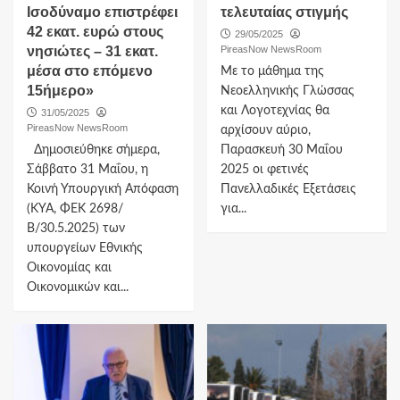
Ισοδύναμο επιστρέφει
τελευταίας στιγμής
42 εκατ. ευρώ στους
29/05/2025
νησιώτες – 31 εκατ.
PireasNow NewsRoom
μέσα στο επόμενο
Με το μάθημα της
15ήμερο»
Νεοελληνικής Γλώσσας
και Λογοτεχνίας θα
31/05/2025
PireasNow NewsRoom
αρχίσουν αύριο,
Δημοσιεύθηκε σήμερα,
Παρασκευή 30 Μαΐου
Σάββατο 31 Μαΐου, η
2025 οι φετινές
Κοινή Υπουργική Απόφαση
Πανελλαδικές Εξετάσεις
(ΚΥΑ, ΦΕΚ 2698/
για...
Β/30.5.2025) των
υπουργείων Εθνικής
Οικονομίας και
Οικονομικών και...