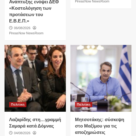
Ανάπτυξης ενόψει ΔΕΘ
PireasNow NewsRoom
«Κοστολόγηση των
προτάσεων του
Ε.Β.Ε.Π.»
06/08/2026
PireasNow NewsRoom
Πολιτικη
Πολιτικη
Λαζαρίδης στη…γραμμή
Μητσοτάκης: σύσκεψη
Σαμαρά κατά Δόμνας
στο Μαξίμου για τις
αποζημιώσεις
04/08/2026