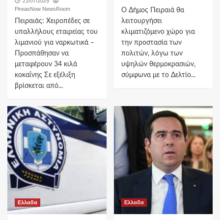
21/07/2025
PireasNow NewsRoom
Ο Δήμος Πειραιά θα
Πειραιάς: Χειροπέδες σε
λειτουργήσει
υπαλλήλους εταιρείας του
κλιματιζόμενο χώρο για
λιμανιού για ναρκωτικά –
την προστασία των
Προσπάθησαν να
πολιτών, λόγω των
μεταφέρουν 34 κιλά
υψηλών θερμοκρασιών,
κοκαΐνης Σε εξέλιξη
σύμφωνα με το Δελτίο...
βρίσκεται από...
Ελλαδα
Ελλαδα