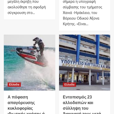
μεγάλη έκρηξη που
σήμερα η υπογραφή
ακολούθησε τη σφοδρή
σύμβασης του τμήματος
σύγκρουση στο...
Χανιά -Ηράκλειο, του
Βόρειου Οδικού Άξονα
Κρήτης. «Είναι...
Ελλαδα
Ελλαδα
Α πόφαση
Εντοπισμός 23
απαγόρευσης
αλλοδαπών και
κυκλοφορίας
σύλληψη του
ιδιωτικής χρήσης ή
διακινητή τους μετά