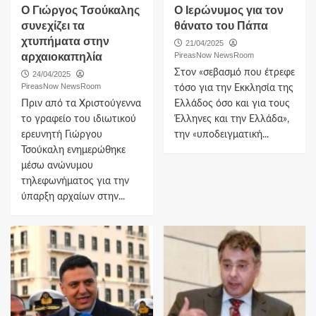
Ο Γιώργος Τσούκαλης
Ο Ιερώνυμος για τον
συνεχίζει τα
θάνατο του Πάπα
χτυπήματα στην
21/04/2025
αρχαιοκαπηλία
PireasNow NewsRoom
Στον «σεβασμό που έτρεφε
24/04/2025
PireasNow NewsRoom
τόσο για την Εκκλησία της
Πριν από τα Χριστούγεννα
Ελλάδος όσο και για τους
το γραφείο του ιδιωτικού
Έλληνες και την Ελλάδα»,
ερευνητή Γιώργου
την «υποδειγματική...
Τσούκαλη ενημερώθηκε
μέσω ανώνυμου
τηλεφωνήματος για την
ύπαρξη αρχαίων στην...