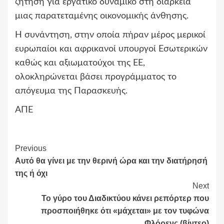
ζήτηση για εργατικό δυναμικό στη διάρκεια
μιας παρατεταμένης οικονομικής άνθησης.
Η συνάντηση, στην οποία πήραν μέρος μερικοί
ευρωπαίοι και αφρικανοί υπουργοί Εσωτερικών
καθώς και αξιωματούχοι της ΕΕ,
ολοκληρώνεται βάσει προγράμματος το
απόγευμα της Παρασκευής.
ΑΠΕ
Continue
Previous
Αυτό θα γίνει με την θερινή ώρα και την διατήρησή
Reading
της ή όχι
Next
Το γύρο του Διαδικτύου κάνει ρεπόρτερ που
προσποιήθηκε ότι «μάχεται» με τον τυφώνα
Φλόρενς (βίντεο)