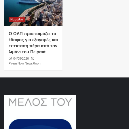
Ναυτιλια
O ΟΛΠ προετοιμάζει το
έδαφος για εξαγορές και
επέκταση πέρα από τον
λιμάνι του Πειραιά
04/08/2026
PireasNow NewsRoom