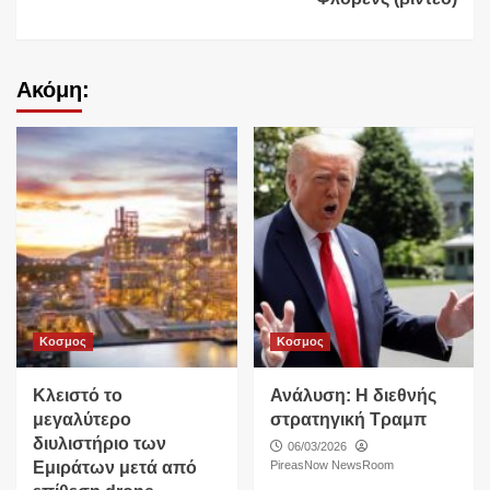
Ακόμη:
Κοσμος
Κοσμος
Κλειστό το
Ανάλυση: Η διεθνής
μεγαλύτερο
στρατηγική Τραμπ
διυλιστήριο των
06/03/2026
Εμιράτων μετά από
PireasNow NewsRoom