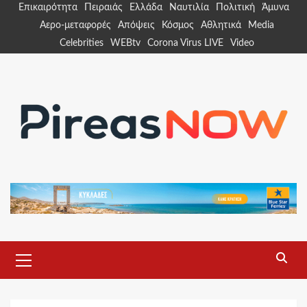
Skip
Επικαιρότητα
Πειραιάς
Ελλάδα
Ναυτιλία
Πολιτική
Άμυνα
to
Αερο-μεταφορές
Απόψεις
Κόσμος
Αθλητικά
Media
content
Celebrities
WEBtv
Corona Virus LIVE
Video
Primary
Menu