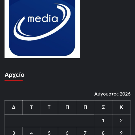
Αρχείο
Αύγουστος 2026
Δ
Τ
Τ
Π
Π
Σ
Κ
1
2
3
4
5
6
7
8
9