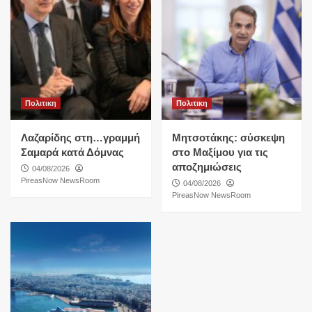
Πολιτικη
Πολιτικη
Λαζαρίδης στη…γραμμή
Μητσοτάκης: σύσκεψη
Σαμαρά κατά Δόμνας
στο Μαξίμου για τις
αποζημιώσεις
04/08/2026
PireasNow NewsRoom
04/08/2026
PireasNow NewsRoom