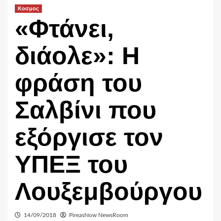
Κοσμος
«Φτάνει,
διάολε»: Η
φράση του
Σαλβίνι που
εξόργισε τον
ΥΠΕΞ του
Λουξεμβούργου
14/09/2018
PireasNow NewsRoom