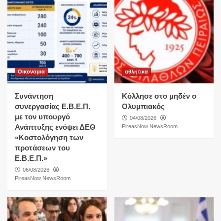
Οικονομια
αθλητικα
Συνάντηση
Κόλλησε στο μηδέν ο
συνεργασίας Ε.Β.Ε.Π.
Ολυμπιακός
με τον υπουργό
04/08/2026
Ανάπτυξης ενόψει ΔΕΘ
PireasNow NewsRoom
«Κοστολόγηση των
προτάσεων του
Ε.Β.Ε.Π.»
06/08/2026
PireasNow NewsRoom