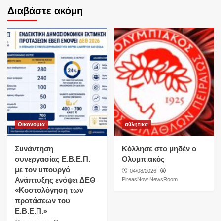
Διαβάστε ακόμη
Οικονομια
αθλητικα
Συνάντηση
Κόλλησε στο μηδέν ο
συνεργασίας Ε.Β.Ε.Π.
Ολυμπιακός
με τον υπουργό
04/08/2026
Ανάπτυξης ενόψει ΔΕΘ
PireasNow NewsRoom
«Κοστολόγηση των
προτάσεων του
Ε.Β.Ε.Π.»