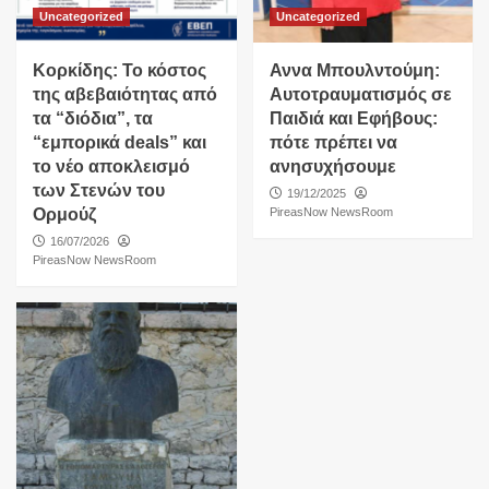
Uncategorized
Uncategorized
Κορκίδης: Το κόστος
Αννα Μπουλντούμη:
της αβεβαιότητας από
Αυτοτραυματισμός σε
τα “διόδια”, τα
Παιδιά και Εφήβους:
“εμπορικά deals” και
πότε πρέπει να
το νέο αποκλεισμό
ανησυχήσουμε
των Στενών του
19/12/2025
Ορμούζ
PireasNow NewsRoom
16/07/2026
PireasNow NewsRoom