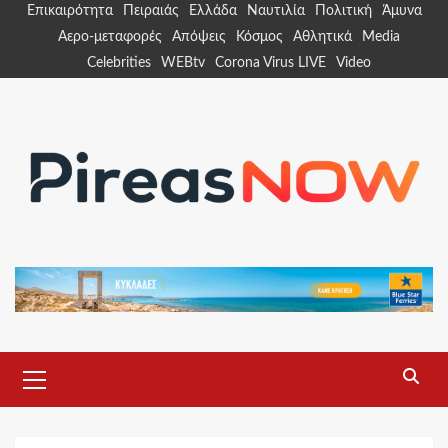
Skip
Επικαιρότητα
Πειραιάς
Ελλάδα
Ναυτιλία
Πολιτική
Άμυνα
to
Αερο-μεταφορές
Απόψεις
Κόσμος
Αθλητικά
Media
content
Celebrities
WEBtv
Corona Virus LIVE
Video
Primary
Menu