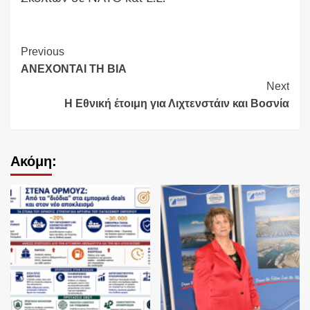
Continue
Previous
ΑΝΕΧΟΝΤΑΙ ΤΗ ΒΙΑ
Reading
Next
Η Εθνική έτοιμη για Λιχτενστάιν και Βοσνία
Ακόμη: