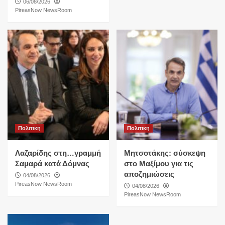
06/08/2026
PireasNow NewsRoom
Πολιτικη
Πολιτικη
Λαζαρίδης στη…γραμμή
Μητσοτάκης: σύσκεψη
Σαμαρά κατά Δόμνας
στο Μαξίμου για τις
αποζημιώσεις
04/08/2026
PireasNow NewsRoom
04/08/2026
PireasNow NewsRoom