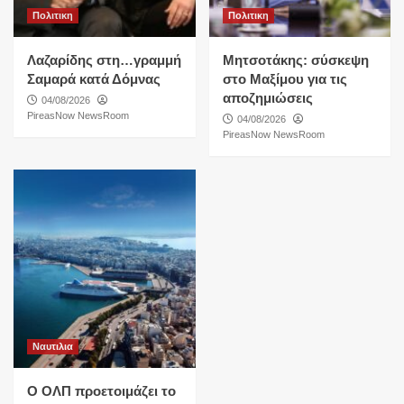
Πολιτικη
Πολιτικη
Λαζαρίδης στη…γραμμή
Μητσοτάκης: σύσκεψη
Σαμαρά κατά Δόμνας
στο Μαξίμου για τις
αποζημιώσεις
04/08/2026
PireasNow NewsRoom
04/08/2026
PireasNow NewsRoom
Ναυτιλια
O ΟΛΠ προετοιμάζει το