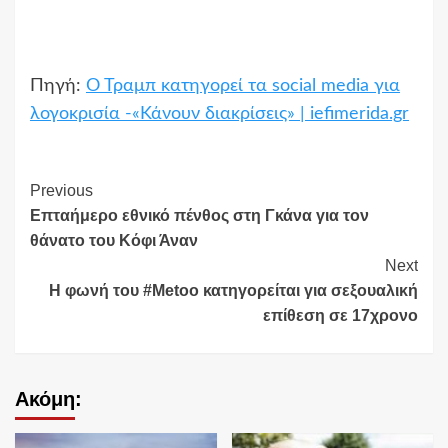
Πηγή:
Ο Τραμπ κατηγορεί τα social media για
λογοκρισία -«Κάνουν διακρίσεις» | iefimerida.gr
Continue
Previous
Επταήμερο εθνικό πένθος στη Γκάνα για τον
Reading
θάνατο του Κόφι Άναν
Next
Η φωνή του #Μetoo κατηγορείται για σεξουαλική
επίθεση σε 17χρονο
Ακόμη: