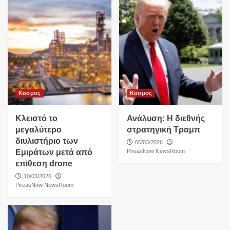
Κοσμος
Κοσμος
Κλειστό το
Ανάλυση: Η διεθνής
μεγαλύτερο
στρατηγική Τραμπ
διυλιστήριο των
06/03/2026
Εμιράτων μετά από
PireasNow NewsRoom
επίθεση drone
10/03/2026
PireasNow NewsRoom