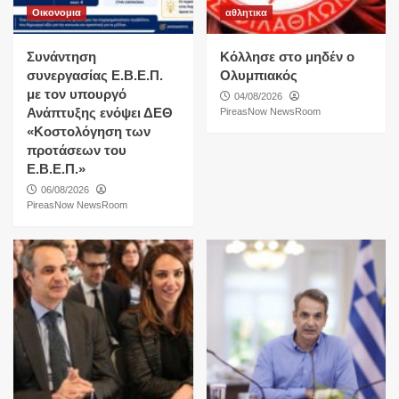
Οικονομια
αθλητικα
Συνάντηση
Κόλλησε στο μηδέν ο
συνεργασίας Ε.Β.Ε.Π.
Ολυμπιακός
με τον υπουργό
04/08/2026
Ανάπτυξης ενόψει ΔΕΘ
PireasNow NewsRoom
«Κοστολόγηση των
προτάσεων του
Ε.Β.Ε.Π.»
06/08/2026
PireasNow NewsRoom