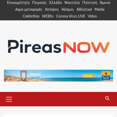
Skip
Επικαιρότητα
Πειραιάς
Ελλάδα
Ναυτιλία
Πολιτική
Άμυνα
to
Αερο-μεταφορές
Απόψεις
Κόσμος
Αθλητικά
Media
content
Celebrities
WEBtv
Corona Virus LIVE
Video
Primary
Menu