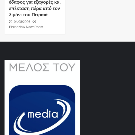
έδαφος για εξαγορές και
επέκταση πέρα από τον
λιμάνι του Πειραιά
04/08/2026
PireasNow NewsRoom