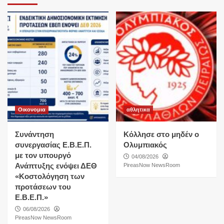
Οικονομια
αθλητικα
Συνάντηση
Κόλλησε στο μηδέν ο
συνεργασίας Ε.Β.Ε.Π.
Ολυμπιακός
με τον υπουργό
04/08/2026
Ανάπτυξης ενόψει ΔΕΘ
PireasNow NewsRoom
«Κοστολόγηση των
προτάσεων του
Ε.Β.Ε.Π.»
06/08/2026
PireasNow NewsRoom