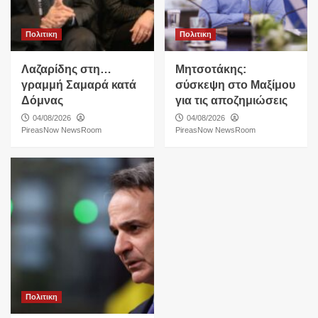
Πολιτικη
Πολιτικη
Λαζαρίδης στη…
Μητσοτάκης:
γραμμή Σαμαρά κατά
σύσκεψη στο Μαξίμου
Δόμνας
για τις αποζημιώσεις
04/08/2026
04/08/2026
PireasNow NewsRoom
PireasNow NewsRoom
Πολιτικη