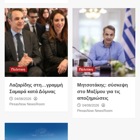
Πολιτικη
Πολιτικη
Λαζαρίδης στη…γραμμή
Μητσοτάκης: σύσκεψη
Σαμαρά κατά Δόμνας
στο Μαξίμου για τις
αποζημιώσεις
04/08/2026
PireasNow NewsRoom
04/08/2026
PireasNow NewsRoom