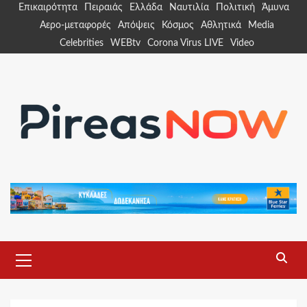
Skip
Επικαιρότητα
Πειραιάς
Ελλάδα
Ναυτιλία
Πολιτική
Άμυνα
to
Αερο-μεταφορές
Απόψεις
Κόσμος
Αθλητικά
Media
content
Celebrities
WEBtv
Corona Virus LIVE
Video
Primary
Menu