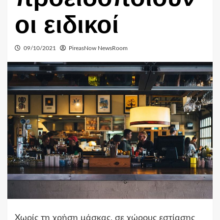
οι ειδικοί
09/10/2021
PireasNow NewsRoom
Χωρίς τη χρήση μάσκας, σε χώρους εστίασης