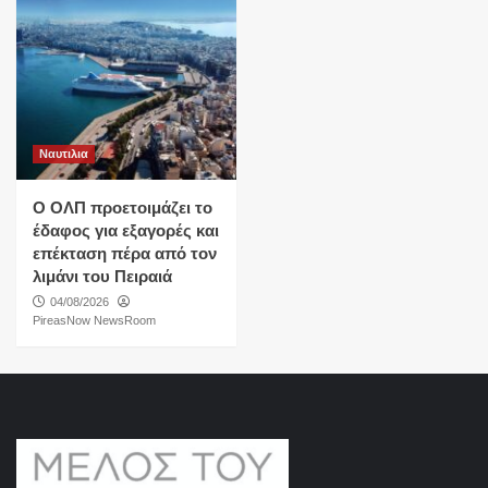
Ναυτιλια
O ΟΛΠ προετοιμάζει το
έδαφος για εξαγορές και
επέκταση πέρα από τον
λιμάνι του Πειραιά
04/08/2026
PireasNow NewsRoom