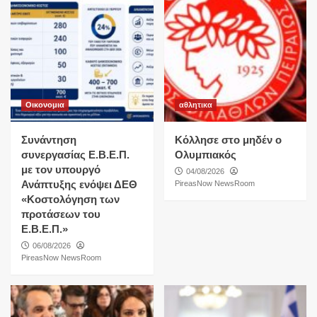
Οικονομια
αθλητικα
Συνάντηση
Κόλλησε στο μηδέν ο
συνεργασίας Ε.Β.Ε.Π.
Ολυμπιακός
με τον υπουργό
04/08/2026
Ανάπτυξης ενόψει ΔΕΘ
PireasNow NewsRoom
«Κοστολόγηση των
προτάσεων του
Ε.Β.Ε.Π.»
06/08/2026
PireasNow NewsRoom