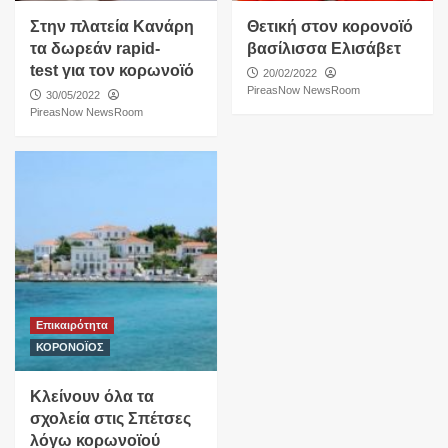
Στην πλατεία Κανάρη
Θετική στον κορονοϊό
τα δωρεάν rapid-
βασίλισσα Ελισάβετ
test για τον κορωνοϊό
20/02/2022
PireasNow NewsRoom
30/05/2022
PireasNow NewsRoom
Επικαιρότητα
ΚΟΡΟΝΟΪΟΣ
Κλείνουν όλα τα
σχολεία στις Σπέτσες
λόγω κορωνοϊού