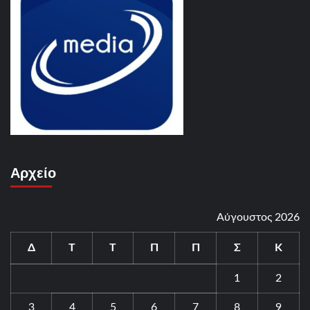
Αρχείο
Αύγουστος 2026
Δ
Τ
Τ
Π
Π
Σ
Κ
1
2
3
4
5
6
7
8
9