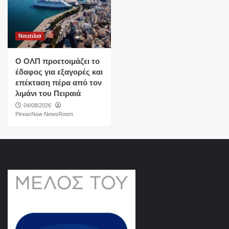
Ναυτιλια
O ΟΛΠ προετοιμάζει το
έδαφος για εξαγορές και
επέκταση πέρα από τον
λιμάνι του Πειραιά
04/08/2026
PireasNow NewsRoom