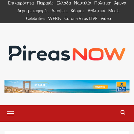
Skip
Επικαιρότητα
Πειραιάς
Ελλάδα
Ναυτιλία
Πολιτική
Άμυνα
to
Αερο-μεταφορές
Απόψεις
Κόσμος
Αθλητικά
Media
content
Celebrities
WEBtv
Corona Virus LIVE
Video
Primary
Menu