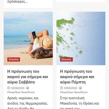
πρόσκαιρες...
Ελλαδα
Ελλαδα
H πρόγνωση του
Η πρόγνωση του
καιρού για σήμερα και
καιρού σήμερα και
αύριο Σαββάτο
αύριο Πέμπτη
05/06/2020
03/06/2020
PireasNow NewsRoom
PireasNow NewsRoom
Αραιές νεφώσεις και
Στην ανατολική
άνοδος της θερμοκρασίας.
Μακεδονία, τη Θράκη και
Από το βράδυ θα
τα νησιά του