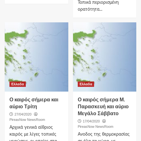
Τοπικά περιορισμένη
ορατότητα...
Ελλαδα
Ελλαδα
O καιρός σήμερα και
Ο καιρός σήμερα Μ.
αύριο Τρίτη
Παρασκευή και αύριο
Μεγάλο Σάββατο
27/04/2020
PireasNow NewsRoom
17/04/2020
PireasNow NewsRoom
Αρχικά γενικά αίθριος
καιρός με λίγες τοπικές
Aνοδος της θερμοκρασίας