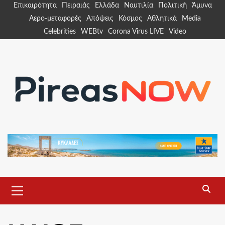
Skip
Επικαιρότητα
Πειραιάς
Ελλάδα
Ναυτιλία
Πολιτική
Άμυνα
to
Αερο-μεταφορές
Απόψεις
Κόσμος
Αθλητικά
Media
content
Celebrities
WEBtv
Corona Virus LIVE
Video
Primary
Menu