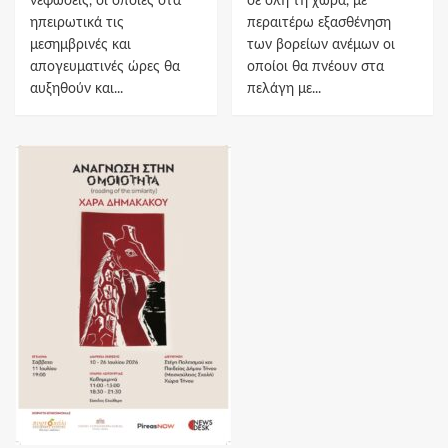
νεφώσεις, οι οποίες στα
σε όλη τη χώρα, με
ηπειρωτικά τις
περαιτέρω εξασθένηση
μεσημβρινές και
των βορείων ανέμων οι
απογευματινές ώρες θα
οποίοι θα πνέουν στα
αυξηθούν και...
πελάγη με...