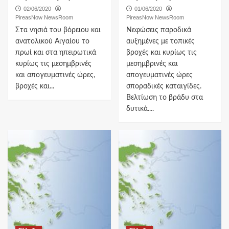
02/06/2020
01/06/2020
PireasNow NewsRoom
PireasNow NewsRoom
Στα νησιά του βόρειου και
Νεφώσεις παροδικά
ανατολικού Αιγαίου το
αυξημένες με τοπικές
πρωί και στα ηπειρωτικά
βροχές και κυρίως τις
κυρίως τις μεσημβρινές
μεσημβρινές και
και απογευματινές ώρες,
απογευματινές ώρες
βροχές και...
σποραδικές καταιγίδες.
Βελτίωση το βράδυ στα
δυτικά....