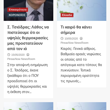
Επικαιρότητα
ΚΟΡΟΝΟΪΟΣ
Ελλαδα
Σ. Τσιόδρας: Λάθος να
Τι καιρό θα κάνει
πιστεύουμε ότι οι
σήμερα
υψηλές θερμοκρασίες
10/05/2020
μας προστατεύουν
PireasNow NewsRoom
από τον ιό
Καιρός: Γενικά αίθριος.
Βαθμιαία αραιές νεφώσεις
15/05/2020
PireasNow NewsRoom
οι οποίες από το
Στην αποψινή ενημέρωση
απόγευμα κατα τόπους θα
ο Σ. Τσιόδρας, έκανε
πυκνώσουν. Τοπικά
ξεκάθαρο ότι ο ΠΟΥ
περιορισμένη ορατότητα
προειδοποιεί ότι οι
τις πρωινές...
υψηλές θερμοκρασίες και
η έκθεση στον...