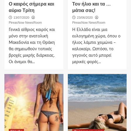
Ο καιρός σήμερα και
Τον ήλιο και τα …
αύριο Τρίτη
μάτια σας!
13/07/2020
23/06/2020
PireasNow NewsRoom
PireasNow NewsRoom
Γενικά αίθριος καιρός και
Η Ελλάδα είναι μια
μόνο στην ανατολική
ευλογημένη χώρα, όπου ο
Μακεδονία και τη Θράκη
ήλιος λάμπει χειμώνα –
θα σημειωθούν τοπικές
καλοκαίρι. Ωστόσο, το
βροχές μικρής διάρκειας.
γεγονός αυτό μπορεί
Οι άνεμοι θα...
μερικές φορές...