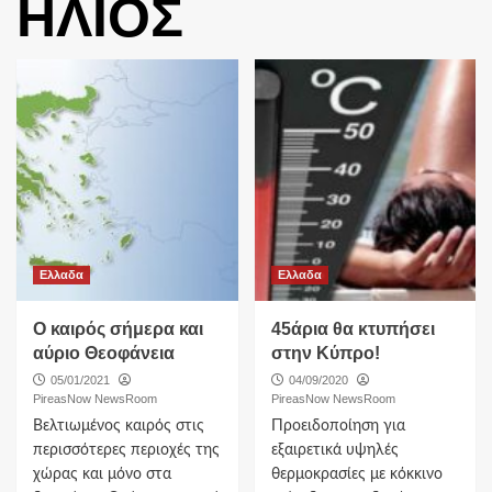
ΗΛΙΟΣ
Ελλαδα
Ελλαδα
Ο καιρός σήμερα και
45άρια θα κτυπήσει
αύριο Θεοφάνεια
στην Κύπρο!
05/01/2021
04/09/2020
PireasNow NewsRoom
PireasNow NewsRoom
Βελτιωμένος καιρός στις
Προειδοποίηση για
περισσότερες περιοχές της
εξαιρετικά υψηλές
χώρας και μόνο στα
θερμοκρασίες με κόκκινο