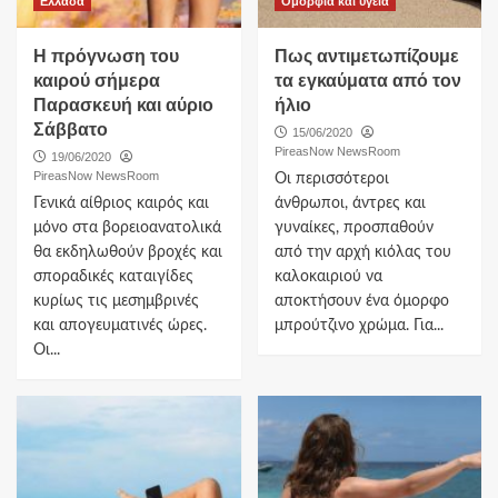
Ελλαδα
Ομορφια και υγεια
Η πρόγνωση του
Πως αντιμετωπίζουμε
καιρού σήμερα
τα εγκαύματα από τον
Παρασκευή και αύριο
ήλιο
Σάββατο
15/06/2020
PireasNow NewsRoom
19/06/2020
PireasNow NewsRoom
Οι περισσότεροι
Γενικά αίθριος καιρός και
άνθρωποι, άντρες και
μόνο στα βορειοανατολικά
γυναίκες, προσπαθούν
θα εκδηλωθούν βροχές και
από την αρχή κιόλας του
σποραδικές καταιγίδες
καλοκαιριού να
κυρίως τις μεσημβρινές
αποκτήσουν ένα όμορφο
και απογευματινές ώρες.
μπρούτζινο χρώμα. Για...
Οι...