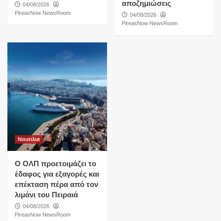
αποζημιώσεις
04/08/2026
PireasNow NewsRoom
04/08/2026
PireasNow NewsRoom
Ναυτιλια
O ΟΛΠ προετοιμάζει το
έδαφος για εξαγορές και
επέκταση πέρα από τον
λιμάνι του Πειραιά
04/08/2026
PireasNow NewsRoom