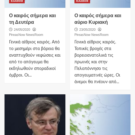
Ελλαδα
Ελλαδα
Ο καιρός σήμερα και
O καιρός σήμερα και
τη Δευτέρα
αύριο Κυριακή
24/05/2020
23/05/2020
PireasNow NewsRoom
PireasNow NewsRoom
Γενικά αίθριος καιρός. Από
Γενικά αίθριος καιρός.
το μεσημέρι στα βόρεια θα
Τοπικές βροχές στα
αναπτυχθούν νεφώσεις και
βορειοανατολικά τις
από το απόγευμα θα
πρωινές και στην
εκδηλωθούν σποραδικοί
Πελοπόννησο τις
όμβροι. Οι...
απογευματινές ώρες. Οι
άνεμοι θα πνέουν από...