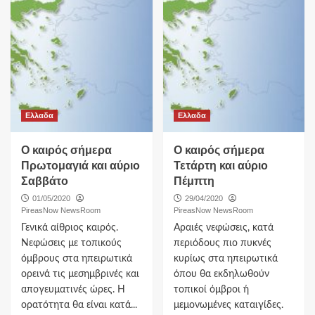
Ελλαδα
Ελλαδα
Ο καιρός σήμερα
O καιρός σήμερα
Πρωτομαγιά και αύριο
Τετάρτη και αύριο
Σαββάτο
Πέμπτη
01/05/2020
29/04/2020
PireasNow NewsRoom
PireasNow NewsRoom
Γενικά αίθριος καιρός.
Αραιές νεφώσεις, κατά
Νεφώσεις με τοπικούς
περιόδους πιο πυκνές
όμβρους στα ηπειρωτικά
κυρίως στα ηπειρωτικά
ορεινά τις μεσημβρινές και
όπου θα εκδηλωθούν
απογευματινές ώρες. Η
τοπικοί όμβροι ή
ορατότητα θα είναι κατά...
μεμονωμένες καταιγίδες.