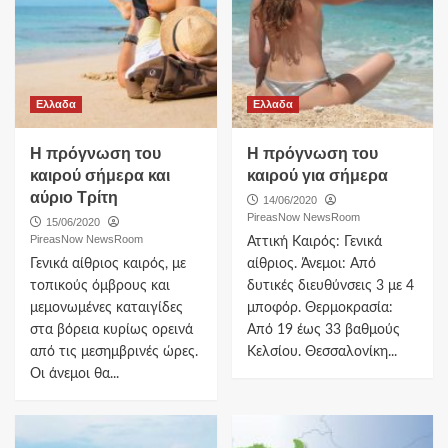
Ελλαδα
Ελλαδα
Η πρόγνωση του
Η πρόγνωση του
καιρού σήμερα και
καιρού για σήμερα
αύριο Τρίτη
14/06/2020
PireasNow NewsRoom
15/06/2020
PireasNow NewsRoom
Αττική Καιρός: Γενικά
Γενικά αίθριος καιρός, με
αίθριος. Άνεμοι: Από
τοπικούς όμβρους και
δυτικές διευθύνσεις 3 με 4
μεμονωμένες καταιγίδες
μποφόρ. Θερμοκρασία:
στα βόρεια κυρίως ορεινά
Από 19 έως 33 βαθμούς
από τις μεσημβρινές ώρες.
Κελσίου. Θεσσαλονίκη...
Οι άνεμοι θα...