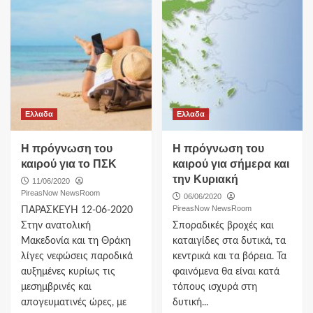
Ελλαδα
Ελλαδα
Η πρόγνωση του
H πρόγνωση του
καιρού για το ΠΣΚ
καιρού για σήμερα και
την Κυριακή
11/06/2020
PireasNow NewsRoom
06/06/2020
PireasNow NewsRoom
ΠΑΡΑΣΚΕΥΗ 12-06-2020
Στην ανατολική
Σποραδικές βροχές και
Μακεδονία και τη Θράκη
καταιγίδες στα δυτικά, τα
λίγες νεφώσεις παροδικά
κεντρικά και τα βόρεια. Τα
αυξημένες κυρίως τις
φαινόμενα θα είναι κατά
μεσημβρινές και
τόπους ισχυρά στη
απογευματινές ώρες, με
δυτική...