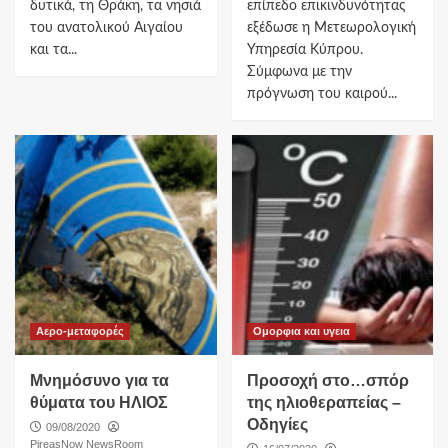
δυτικά, τη Θράκη, τα νησιά
επίπεδο επικινδυνότητας
του ανατολικού Αιγαίου
εξέδωσε η Μετεωρολογική
και τα...
Υπηρεσία Κύπρου.
Σύμφωνα με την
πρόγνωση του καιρού...
Αερο-μεταφορές
Ομορφια και υγεια
Μνημόσυνο για τα
Προσοχή στο…σπόρ
θύματα του ΗΛΙΟΣ
της ηλιοθεραπείας –
Οδηγίες
09/08/2020
PireasNow NewsRoom