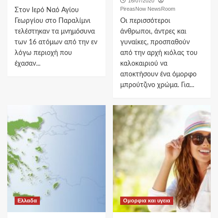
16/07/2020
PireasNow NewsRoom
Στον Ιερό Ναό Αγίου
Γεωργίου στο Παραλίμνι
Οι περισσότεροι
τελέστηκαν τα μνημόσυνα
άνθρωποι, άντρες και
των 16 ατόμων από την εν
γυναίκες, προσπαθούν
λόγω περιοχή που
από την αρχή κιόλας του
έχασαν...
καλοκαιριού να
αποκτήσουν ένα όμορφο
μπρούτζινο χρώμα. Για...
Ελλαδα
Ομορφια και υγεια