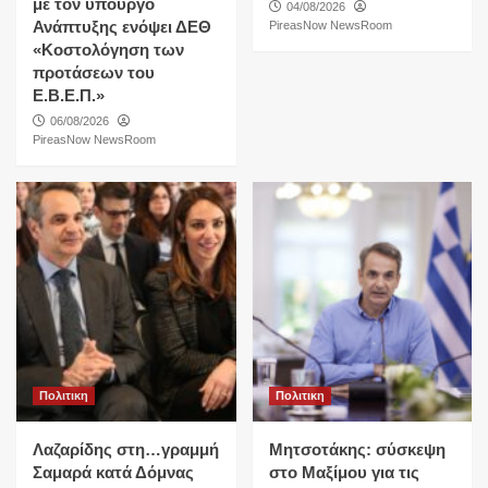
με τον υπουργό
04/08/2026
Ανάπτυξης ενόψει ΔΕΘ
PireasNow NewsRoom
«Κοστολόγηση των
προτάσεων του
Ε.Β.Ε.Π.»
06/08/2026
PireasNow NewsRoom
Πολιτικη
Πολιτικη
Λαζαρίδης στη…γραμμή
Μητσοτάκης: σύσκεψη
Σαμαρά κατά Δόμνας
στο Μαξίμου για τις