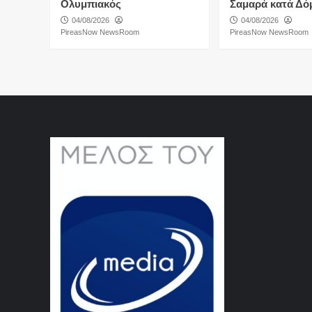
Ολυμπιακός
Σαμαρά κατά Δό
04/08/2026
04/08/2026
PireasNow NewsRoom
PireasNow NewsRoom