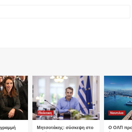
Πολιτικη
Ναυτιλια
…γραμμή
Μητσοτάκης: σύσκεψη στο
O ΟΛΠ προε