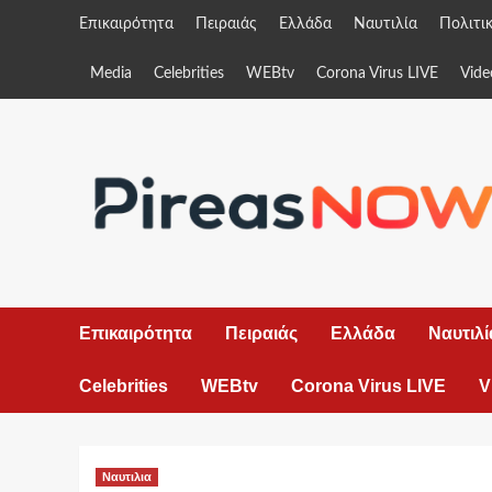
Skip
Επικαιρότητα
Πειραιάς
Ελλάδα
Ναυτιλία
Πολιτι
to
content
Media
Celebrities
WEBtv
Corona Virus LIVE
Vide
Επικαιρότητα
Πειραιάς
Ελλάδα
Ναυτιλί
Celebrities
WEBtv
Corona Virus LIVE
V
Ναυτιλια