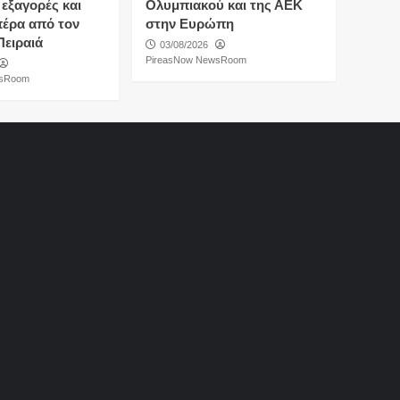
 εξαγορές και
Ολυμπιακού και της ΑΕΚ
πέρα από τον
στην Ευρώπη
Πειραιά
03/08/2026
PireasNow NewsRoom
wsRoom