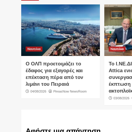
Ναυτιλια
Ναυτιλια
O ΟΛΠ προετοιμάζει το
Το Ι.ΝΕ.Δ
έδαφος για εξαγορές και
Attica εν
επέκταση πέρα από τον
συνεργασ
λιμάνι του Πειραιά
έκπτωση 
ακτοπλοϊκ
04/08/2026
PireasNow NewsRoom
03/08/2026
Αφήστε μια απάντηση