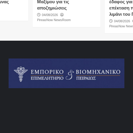
μνας
Μαξίμου για τις
έδαφος για
αποζημιώσεις
επέκταση 
λιμάνι του 
04/08/2026
PireasNow NewsRoom
04/08/2026
PireasNow Ne