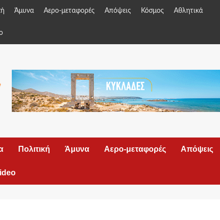
κή
Άμυνα
Αερο-μεταφορές
Απόψεις
Κόσμος
Αθλητικά
o
α
Πολιτική
Άμυνα
Αερο-μεταφορές
Απόψεις
ideo