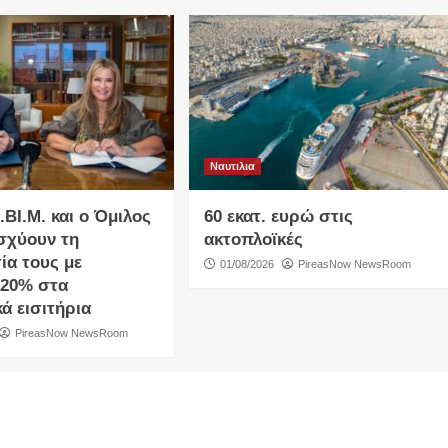
Ναυτιλια
Ι.ΒΙ.Μ. και o Όμιλος
60 εκατ. ευρώ στις
ισχύουν τη
ακτοπλοϊκές
ία τους με
01/08/2026
PireasNow NewsRoom
20% στα
ά εισιτήρια
PireasNow NewsRoom