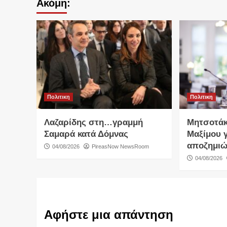
Ακόμη:
Πολιτικη
Πολιτικη
Λαζαρίδης στη…γραμμή
Μητσοτάκ
Σαμαρά κατά Δόμνας
Μαξίμου γ
αποζημιώ
04/08/2026
PireasNow NewsRoom
04/08/2026
Αφήστε μια απάντηση