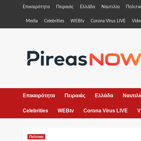
Skip
Επικαιρότητα
Πειραιάς
Ελλάδα
Ναυτιλία
Πολιτι
to
content
Media
Celebrities
WEBtv
Corona Virus LIVE
Vide
Επικαιρότητα
Πειραιάς
Ελλάδα
Ναυτιλί
Celebrities
WEBtv
Corona Virus LIVE
V
Πολιτικη