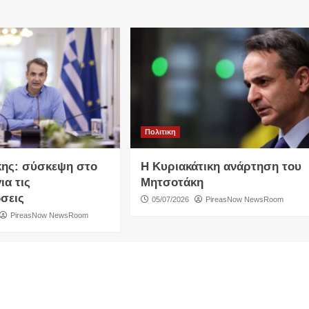
Πολιτικη
ης: σύσκεψη στο
Η Κυριακάτικη ανάρτηση του
ια τις
Μητσοτάκη
σεις
05/07/2026
PireasNow NewsRoom
PireasNow NewsRoom