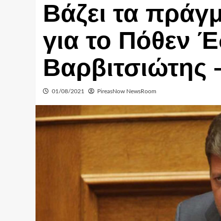
Βάζει τα πράγ
για το Πόθεν Έ
Βαρβιτσιώτης
01/08/2021
PireasNow NewsRoom