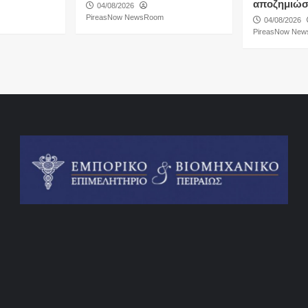
αποζημιώσ
04/08/2026
PireasNow NewsRoom
04/08/2026
PireasNow Ne