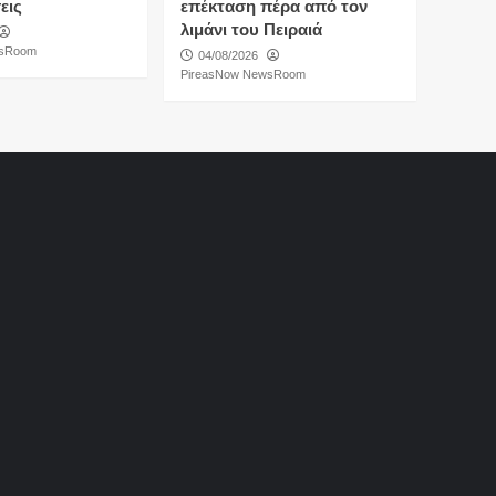
εις
επέκταση πέρα από τον
λιμάνι του Πειραιά
wsRoom
04/08/2026
PireasNow NewsRoom