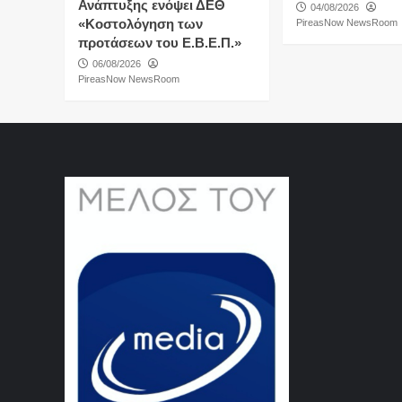
Ανάπτυξης ενόψει ΔΕΘ
04/08/2026
«Κοστολόγηση των
PireasNow NewsRoom
προτάσεων του Ε.Β.Ε.Π.»
06/08/2026
PireasNow NewsRoom