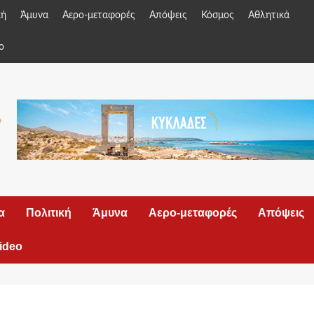
κή
Άμυνα
Αερο-μεταφορές
Απόψεις
Κόσμος
Αθλητικά
o
α
Πολιτική
Άμυνα
Αερο-μεταφορές
Απόψεις
ideo