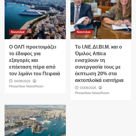
Ναυτιλια
Ναυτιλια
O ΟΛΠ προετοιμάζει
Το Ι.ΝΕ.ΔΙ.ΒΙ.Μ. και o
το έδαφος για
Όμιλος Attica
εξαγορές και
ενισχύουν τη
επέκταση πέρα από
συνεργασία τους με
τον λιμάνι του Πειραιά
έκπτωση 20% στα
ακτοπλοϊκά εισιτήρια
04/08/2026
PireasNow NewsRoom
03/08/2026
PireasNow NewsRoom