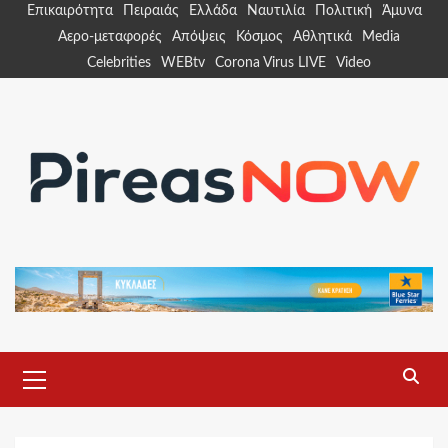
Skip
Επικαιρότητα
Πειραιάς
Ελλάδα
Ναυτιλία
Πολιτική
Άμυνα
to
Αερο-μεταφορές
Απόψεις
Κόσμος
Αθλητικά
Media
content
Celebrities
WEBtv
Corona Virus LIVE
Video
Primary
Menu