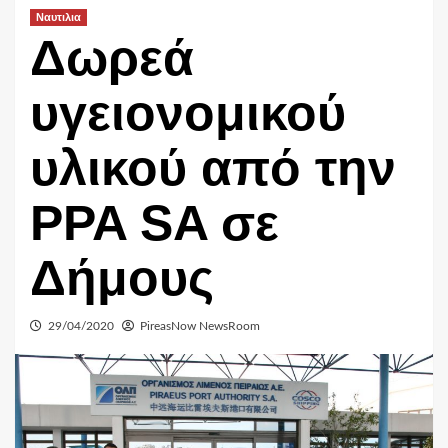
Ναυτιλια
Δωρεά
υγειονομικού
υλικού από την
PPA SA σε
Δήμους
29/04/2020
PireasNow NewsRoom