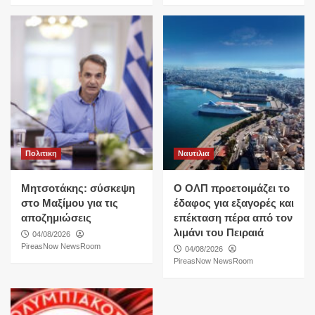
Πολιτικη
Ναυτιλια
Μητσοτάκης: σύσκεψη
O ΟΛΠ προετοιμάζει το
στο Μαξίμου για τις
έδαφος για εξαγορές και
αποζημιώσεις
επέκταση πέρα από τον
λιμάνι του Πειραιά
04/08/2026
PireasNow NewsRoom
04/08/2026
PireasNow NewsRoom