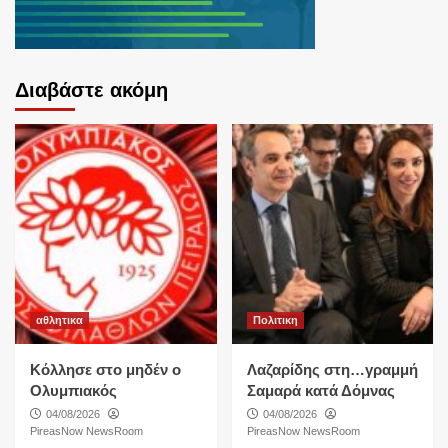
Διαβάστε ακόμη
αθλητικα
Πολιτικη
Κόλλησε στο μηδέν ο
Λαζαρίδης στη…γραμμή
Ολυμπιακός
Σαμαρά κατά Δόμνας
04/08/2026
04/08/2026
PireasNow NewsRoom
PireasNow NewsRoom