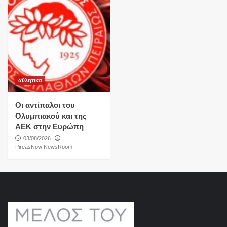
αθλητικα
Οι αντίπαλοι του
Ολυμπιακού και της
ΑΕΚ στην Ευρώπη
03/08/2026
PireasNow NewsRoom