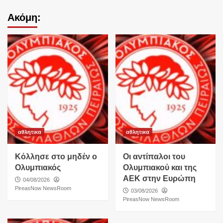
Ακόμη:
αθλητικα
αθλητικα
Κόλλησε στο μηδέν ο
Οι αντίπαλοι του
Ολυμπιακός
Ολυμπιακού και της
ΑΕΚ στην Ευρώπη
04/08/2026
PireasNow NewsRoom
03/08/2026
PireasNow NewsRoom