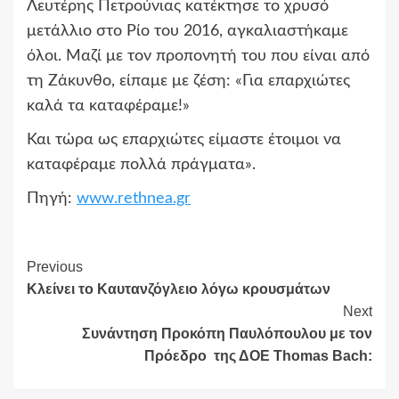
Λευτέρης Πετρούνιας κατέκτησε το χρυσό
μετάλλιο στο Ρίο του 2016, αγκαλιαστήκαμε
όλοι. Μαζί με τον προπονητή του που είναι από
τη Ζάκυνθο, είπαμε με ζέση: «Για επαρχιώτες
καλά τα καταφέραμε!»
Και τώρα ως επαρχιώτες είμαστε έτοιμοι να
καταφέραμε πολλά πράγματα».
Πηγή:
www.rethnea.gr
Continue
Previous
Κλείνει το Καυτανζόγλειο λόγω κρουσμάτων
Reading
Next
Συνάντηση Προκόπη Παυλόπουλου με τον
Πρόεδρο της ΔΟΕ Thomas Bach: