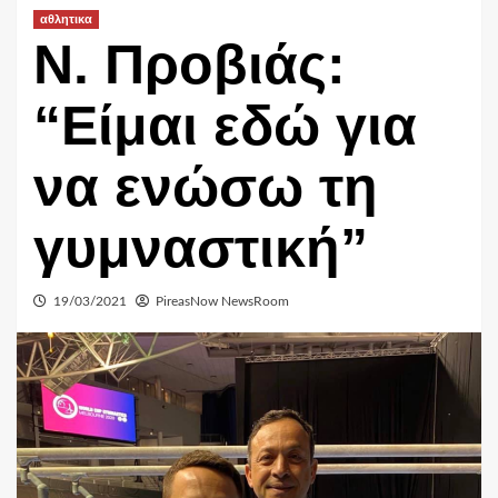
αθλητικα
Ν. Προβιάς:
“Είμαι εδώ για
να ενώσω τη
γυμναστική”
19/03/2021
PireasNow NewsRoom