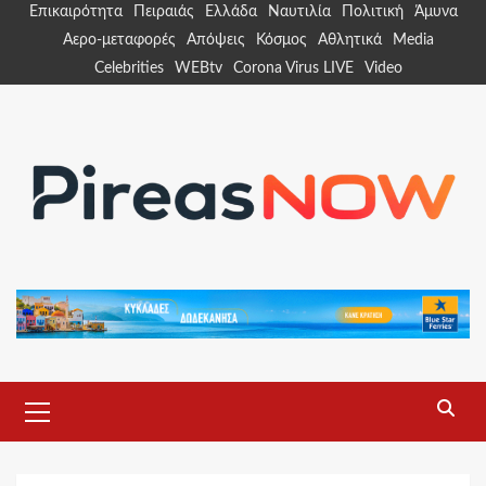
Skip
Επικαιρότητα
Πειραιάς
Ελλάδα
Ναυτιλία
Πολιτική
Άμυνα
to
Αερο-μεταφορές
Απόψεις
Κόσμος
Αθλητικά
Media
content
Celebrities
WEBtv
Corona Virus LIVE
Video
Primary
Menu