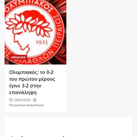
αθλητικα
Ολυμπιακός: το 0-2
του πρώτου μέρους
έγινε 3-2 στην
επανάληψη
25/07/2026
PireasNow NewsRoom